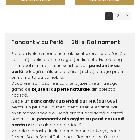
1
2
Pandantiv cu Perlă – Stil si Rafinament
Pandantivele cu perle naturale sunt expresia perfectă a
feminității delicate și a eleganței discrete. Fie că alegi
un model minimalist sau sofisticat, un
pandantiv cu
perlă
adaugă strălucire oricărei ținute și atrage priviri
prin simplitatea sa nobilă.
Dacă vrei să îl asortezi cu alte bijuterii, vezi întreaga
gamă de
bijuterii cu perle naturale
din colecția
noastră.
Alege un
pandantiv cu perlă și aur 14K (aur 585)
pentru un plus de lux, ideal pentru seri elegante sau
evenimente speciale. Dacă preferi o variantă discretă
pentru zi, un
pandantiv din argint cu perlă naturală
pentru zi
este alegerea perfectă.
Modelele noastre includ perle japoneze Akoya, perle
Edison, South Sea și Tahitiene – fiecare cu strălucire,