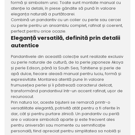
formă și simbolism unic. Toate sunt montate manual cu
atenție la detalii, în piese gândite să pună în valoare
eleganța naturală a purtătoarei.
Combină un pandantiv cu un colier cu perle sau cercei
cu perle pentru un ansamblu complet, rafinat și coerent,
perfect pentru orice ocazie.
Eleganță versatilă, definită prin detalii
autentice
Pandantivele din această colecție sunt realizate exclusiv
cu perle naturale de cultură, de la perle japoneze Akoya
și perle Edison, până la South Sea, Tahitiene și perle de
apă dulce, fiecare aleasă manual pentru luciu, formă și
expresivitate. Montarea atentă pune în valoare
frumusețea perlei și îi păstrează caracterul delicat,
transformând pandantivul într-un accent rafinat, ușor de
recunoscut.
Prin natura lor, aceste bijuterii se remarcă printr-o
versatilitate elegantă, potrivită atât pentru a fi oferite în
dar, cât și pentru purtare zilnică. Un pandantiv cu perlă
are o valoare simbolică aparte și este frecvent ales
pentru aniversări sau momente cu semnificație
personală, fiind apreciat pentru simplitatea sa nobilă și