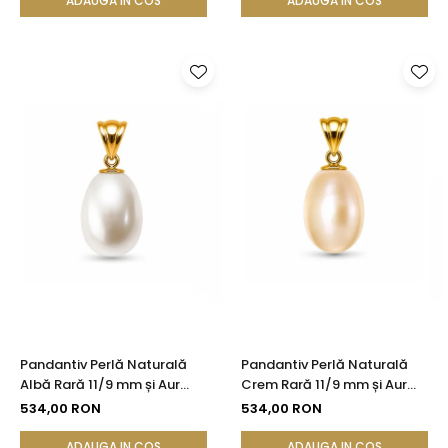
ADAUGA IN COS
ADAUGA IN COS
Pandantiv Perlă Naturală
Pandantiv Perlă Naturală
Albă Rară 11/9 mm și Aur
Crem Rară 11/9 mm și Aur
Galben 14K (aur 585) |
Galben 14K (aur 585) |
534,00 RON
534,00 RON
KASKADDA®
KASKADDA®
ADAUGA IN COS
ADAUGA IN COS