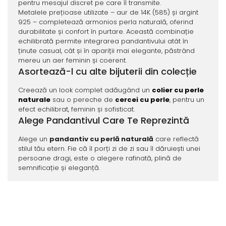
pentru mesajul discret pe care îl transmite.
Metalele prețioase utilizate – aur de 14K (585) și argint
925 – completează armonios perla naturală, oferind
durabilitate și confort în purtare. Această combinație
echilibrată permite integrarea pandantivului atât în
ținute casual, cât și în apariții mai elegante, păstrând
mereu un aer feminin și coerent.
Asortează-l cu alte bijuterii din colecție
Creează un look complet adăugând un
colier cu perle
naturale
sau o pereche de
cercei cu perle
, pentru un
efect echilibrat, feminin și sofisticat.
Alege Pandantivul Care Te Reprezintă
Alege un
pandantiv cu perlă naturală
care reflectă
stilul tău etern. Fie că îl porți zi de zi sau îl dăruiești unei
persoane dragi, este o alegere rafinată, plină de
semnificație și eleganță.