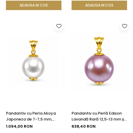
ADAUGA IN COS
ADAUGA IN COS
Pandantiv cu Perla Akoya
Pandantiv cu Perlă Edison
Japoneza de 7-7,5 mm,
Lavandă Rară 12,5-13 mm și
Calitate AAA+ si Aur de 14k
Aur Galben 14K (aur 585) |
1.094,00 RON
638,40 RON
KASKADDA®