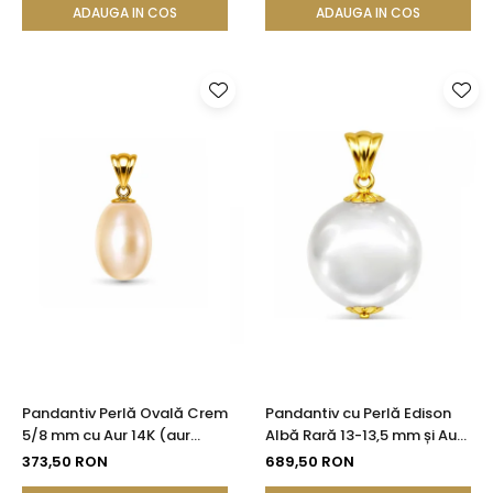
ADAUGA IN COS
ADAUGA IN COS
Pandantiv Perlă Ovală Crem
Pandantiv cu Perlă Edison
5/8 mm cu Aur 14K (aur
Albă Rară 13-13,5 mm și Aur
585)| KASKADDA®
Galben 14K (aur 585) |
373,50 RON
689,50 RON
KASKADDA®