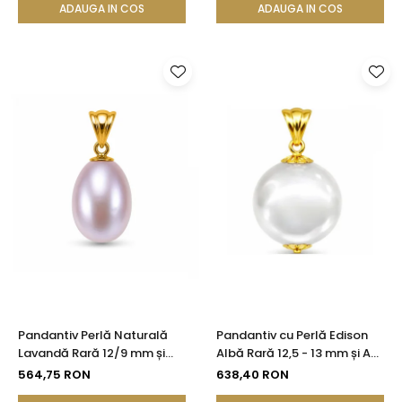
ADAUGA IN COS
ADAUGA IN COS
Pandantiv Perlă Naturală
Pandantiv cu Perlă Edison
Lavandă Rară 12/9 mm și
Albă Rară 12,5 - 13 mm și Aur
Aur Galben 14K (aur 585) |
Galben 14K (aur 585) |
564,75 RON
638,40 RON
KASKADDA®
KASKADDA®