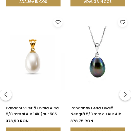
ADAUGA IN COS
ADAUGA IN COS
Pandantiv Perlă Ovală Albă
Pandantiv Perlă Ovală
5/8 mm și Aur 14K (aur 585) |
Neagră 5/8 mm cu Aur Alb
KASKADDA®
14K (aur 585)
373,50 RON
378,75 RON