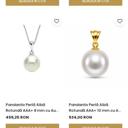
ADAUGA IN COS
ADAUGA IN COS
Pandantiv Perlă Albă
Pandantiv Perlă Albă
Rotundă AAA+ 8 mm cu Aur
Rotundă AAA+ 10 mm cu Aur
Alb 14K (aur 585)
14K (aur 585) | KASKADDA®
455,25 RON
534,00 RON