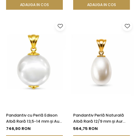
ADAUGA IN COS
ADAUGA IN COS
Pandantiv cu Perlă Edison
Pandantiv Perlă Naturală
Albă Rară 13,5-14 mm și Aur
Albă Rară 12/9 mm și Aur
Galben 14K (aur 585) |
Galben 14K (aur 585) |
746,90 RON
564,75 RON
KASKADDA®
KASKADDA®