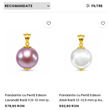
Seturi Perle cu Argint
FILTRE
Brățări cu Perle
Pandantive cu Perle
Brose cu Perle
Pandantiv cu Perlă Edison
Pandantiv cu Perlă Edison
Lavandă Rară 11,5-12 mm și
Albă Rară 12-12,5 mm și Aur
Aur 14K (aur 585) |
Galben 14K (aur 585) |
578,90 RON
592,90 RON
KASKADDA®
KASKADDA®