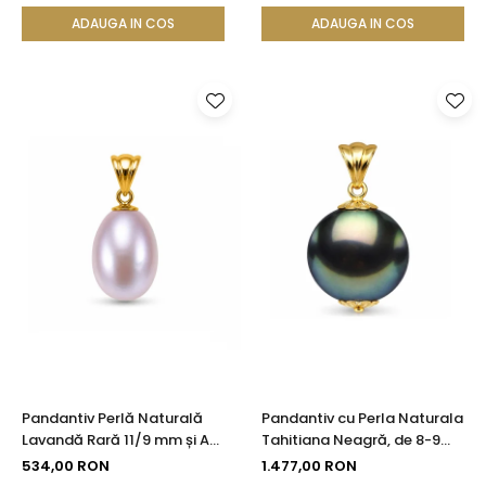
ADAUGA IN COS
ADAUGA IN COS
Pandantiv Perlă Naturală
Pandantiv cu Perla Naturala
Lavandă Rară 11/9 mm și Aur
Tahitiana Neagră, de 8-9
Galben 14K (aur 585) |
mm si Aur de 14k
534,00 RON
1.477,00 RON
KASKADDA®