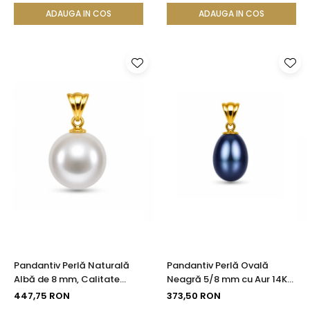
ADAUGA IN COS
ADAUGA IN COS
Pandantiv Perlă Naturală
Pandantiv Perlă Ovală
Albă de 8 mm, Calitate
Neagră 5/8 mm cu Aur 14K
AAA+ și Aur 14K (aur 585) |
(aur 585) | KASKADDA®
447,75 RON
373,50 RON
KASKADDA®