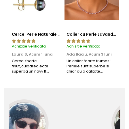
Cercei Perle Naturale Negre 5-6 mm, Buton AAA, Aur 14K (aur 585), Tip Șurub | KASKADDA®
Colier cu Perle Lavanda la Baza Gatului, de 4-5 mm, Perle Rare, Calitate AAA+, Aur 14K | KASKADDA®
Achizitie verificata
Achizitie verificata
Achi
Laura S,
Acum 1 luna
Ada Baciu,
Acum 3 luni
Mun
Acu
Cercei foarte
Un colier foarte frumos!
finuti,culoarea eate
Perlele sunt superbe si
Bun
superba un navy ff
chiar au o calitate
cu b
frumos.Lucrati bine,cu
extraordinara.
sup
siguranta am sa revin pt
deca
mai multe comenzi.❤️
Rec