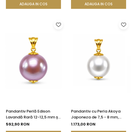
ADAUGA IN COS
ADAUGA IN COS
Pandantiv Perlă Edison
Pandantiv cu Perla Akoya
Lavandă Rară 12-12,5 mm și
Japoneza de 7,5 - 8 mm,
Aur 14K (aur 585) |
Calitate AAA+ si Aur de 14k
592,90 RON
1.173,00 RON
KASKADDA®