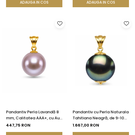
ADAUGA IN COS
ADAUGA IN COS
Pandantiv Perla Lavandă 8
Pandantiv cu Perla Naturala
mm, Calitatea AAA+, cu Aur
Tahitiana Neagră, de 9-10
14K (aur 585)
mm si Aur de 14k
447,75 RON
1.667,00 RON