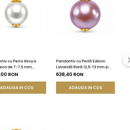
tiv cu Perla Akoya
Pandantiv cu Perlă Edison
eza de 7-7,5 mm,
Lavandă Rară 12,5-13 mm și
te AAA+ si Aur de 14k
Aur Galben 14K (aur 585) |
,00 RON
638,40 RON
KASKADDA®
ADAUGA IN COS
ADAUGA IN COS