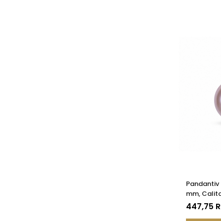
Pandantiv 
mm, Calita
14K (aur 5
447,75 