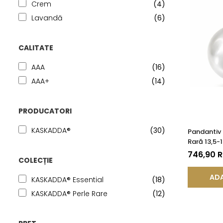
Crem
(4)
Lavandă
(6)
CALITATE
AAA
(16)
AAA+
(14)
PRODUCATORI
KASKADDA®
(30)
Pandantiv 
Rară 13,5-
14K (aur 5
746,90 
COLECȚIE
ADA
KASKADDA® Essential
(18)
KASKADDA® Perle Rare
(12)