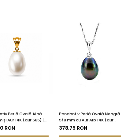
tiv Perlă Ovală Albă
Pandantiv Perlă Ovală Neagră
 și Aur 14K (aur 585) |
5/8 mm cu Aur Alb 14K (aur
DDA®
585)
50 RON
378,75 RON