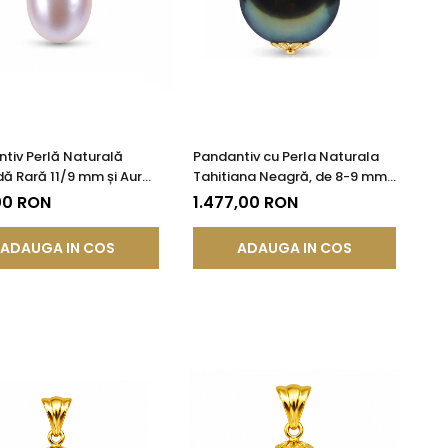
tiv Perlă Naturală
Pandantiv cu Perla Naturala
ă Rară 11/9 mm și Aur
Tahitiana Neagră, de 8-9 mm
 14K (aur 585) |
si Aur de 14k
00 RON
1.477,00 RON
DDA®
ADAUGA IN COS
ADAUGA IN COS