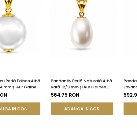
cu Perlă Edison Albă
Pandantiv Perlă Naturală Albă
Pandan
14 mm și Aur Galben
Rară 12/9 mm și Aur Galben
Lavand
85) | KASKADDA®
14K (aur 585) | KASKADDA®
Aur 14
RON
564,75 RON
592,
UGA IN COS
ADAUGA IN COS