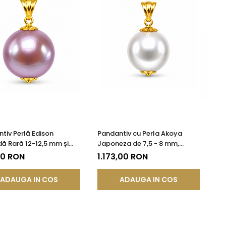
tiv Perlă Edison
Pandantiv cu Perla Akoya
ă Rară 12-12,5 mm și
Japoneza de 7,5 - 8 mm,
K (aur 585) | KASKADDA®
Calitate AAA+ si Aur de 14k
90 RON
1.173,00 RON
ADAUGA IN COS
ADAUGA IN COS