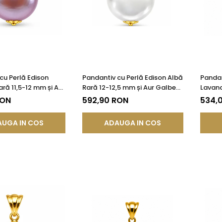
cu Perlă Edison
Pandantiv cu Perlă Edison Albă
Pandan
ră 11,5-12 mm și Aur
Rară 12-12,5 mm și Aur Galben
Lavand
85) | KASKADDA®
14K (aur 585) | KASKADDA®
Galben
RON
592,90 RON
534,
KASKA
UGA IN COS
ADAUGA IN COS