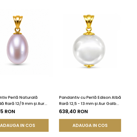
tiv Perlă Naturală
Pandantiv cu Perlă Edison Albă
ă Rară 12/9 mm și Aur
Rară 12,5 - 13 mm și Aur Galben
 14K (aur 585) |
14K (aur 585) | KASKADDA®
75 RON
638,40 RON
DDA®
ADAUGA IN COS
ADAUGA IN COS