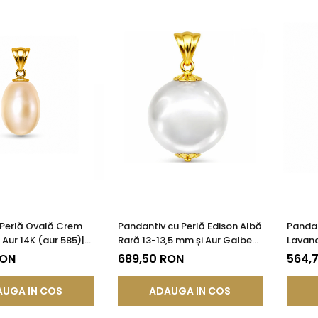
 Perlă Ovală Crem
Pandantiv cu Perlă Edison Albă
Pandan
Aur 14K (aur 585)|
Rară 13-13,5 mm și Aur Galben
Lavand
®
14K (aur 585) | KASKADDA®
Galben
RON
689,50 RON
564,
KASKA
UGA IN COS
ADAUGA IN COS