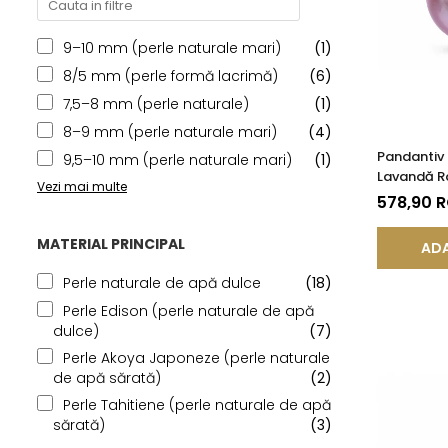
9–10 mm (perle naturale mari)
(1)
8/5 mm (perle formă lacrimă)
(6)
7,5–8 mm (perle naturale)
(1)
8–9 mm (perle naturale mari)
(4)
Pandantiv 
9,5–10 mm (perle naturale mari)
(1)
Lavandă Ra
Vezi mai multe
14K (aur 5
578,90 
MATERIAL PRINCIPAL
ADA
Perle naturale de apă dulce
(18)
Perle Edison (perle naturale de apă
dulce)
(7)
Perle Akoya Japoneze (perle naturale
de apă sărată)
(2)
Perle Tahitiene (perle naturale de apă
sărată)
(3)