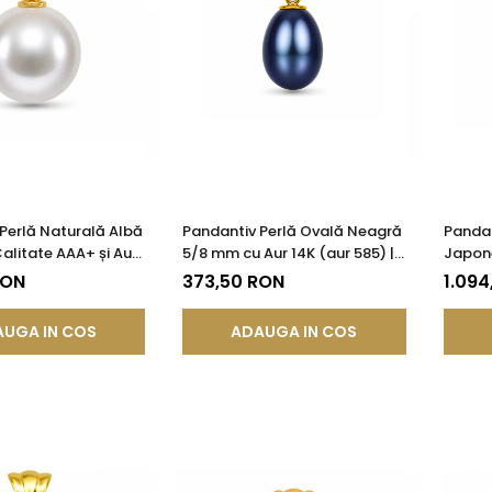
Perlă Naturală Albă
Pandantiv Perlă Ovală Neagră
Pandan
alitate AAA+ și Aur
5/8 mm cu Aur 14K (aur 585) |
Japon
85) | KASKADDA®
KASKADDA®
Calita
RON
373,50 RON
1.094
UGA IN COS
ADAUGA IN COS