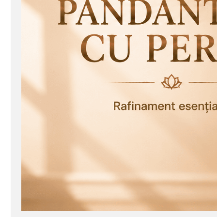
Seturi Perle cu Argint
Brățări cu Perle
Pandantive cu Perle
Brose cu Perle