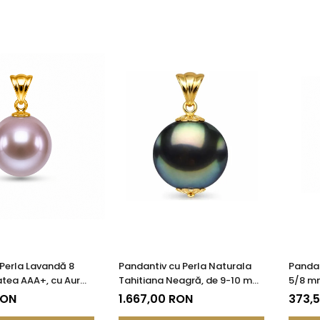
Perla Lavandă 8
Pandantiv cu Perla Naturala
Pandan
tea AAA+, cu Aur
Tahitiana Neagră, de 9-10 mm
5/8 mm
85)
si Aur de 14k
KASKA
RON
1.667,00 RON
373,