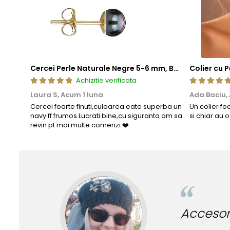
Cercei Perle Naturale Negre 5-6 mm, Buton AAA, Aur 14K (aur 585), Tip Șurub | KASKADDA®
Achizitie verificata
Laura S,
Acum 1 luna
Ada Baciu,
Cercei foarte finuti,culoarea eate superba un
Un colier fo
navy ff frumos.Lucrati bine,cu siguranta am sa
si chiar au 
revin pt mai multe comenzi.❤️
Accesorii inc