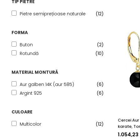
TIP PIETRE
Pietre semiprețioase naturale
(12)
FORMA
Buton
(2)
Rotundă
(10)
MATERIAL MONTURĂ
Aur galben 14K (aur 585)
(6)
Argint 925
(6)
CULOARE
Cercei Aur
Multicolor
(12)
karate, Tor
Pietre Sem
1.054,23
de Onix d