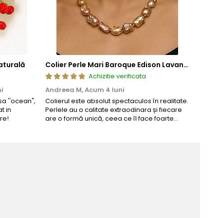
aturală
Colier Perle Mari Baroque Edison Lavandă, Calitatea AAA, Aur 14K | KASKADDA®
Achizitie verificata
i
Andreea M,
Acum 4 luni
Maria
a ''ocean",
Colierul este absolut spectaculos în realitate.
Un coli
t in
Perlele au o calitate extraodinara și fiecare
comand
re!
are o formă unică, ceea ce îl face foarte
comple
special. Nu seamănă cu nimic din ce am
văzut până acum. L-am purtat la un
eveniment și am primit multe ...