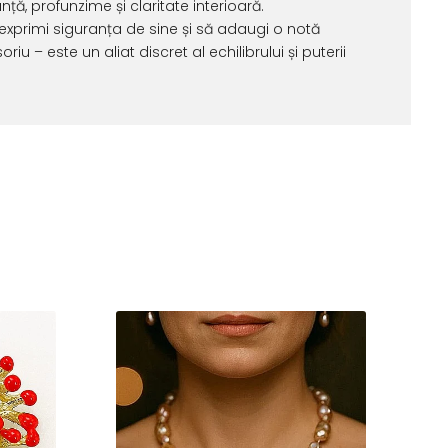
ță, profunzime și claritate interioară.
i exprimi siguranța de sine și să adaugi o notă
u – este un aliat discret al echilibrului și puterii