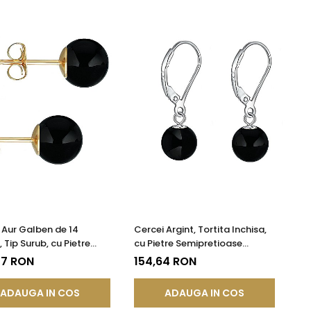
 Aur Galben de 14
Cercei Argint, Tortita Inchisa,
 Tip Surub, cu Pietre
cu Pietre Semipretioase
etioase Naturale de
Naturale de Onix de 8 mm
27 RON
154,64 RON
e 8 mm
ADAUGA IN COS
ADAUGA IN COS