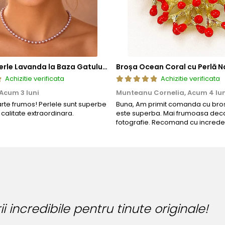
Colier cu Perle Lavanda la Baza Gatului, de 4-5 mm, Perle Rare, Calitate AAA+, Aur 14K | KASKADDA®
Broșa Ocean Coral cu Perlă N
Achizitie verificata
Achizitie verificata
Acum 3 luni
Munteanu Cornelia,
Acum 4 lun
arte frumos! Perlele sunt superbe
Buna, Am primit comanda cu bros
o calitate extraordinara.
este superba. Mai frumoasa deca
fotografie. Recomand cu increde
redibile pentru tinute originale!