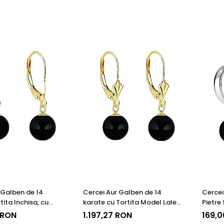
 Galben de 14
Cercei Aur Galben de 14
Cercei 
tita Inchisa, cu
karate cu Tortita Model Lalea
Pietre
ipretioase Naturale
si Pietre Semipretioase
de Oni
 RON
1.197,27 RON
169,
e 8 mm
Naturale de Onix de 8 mm