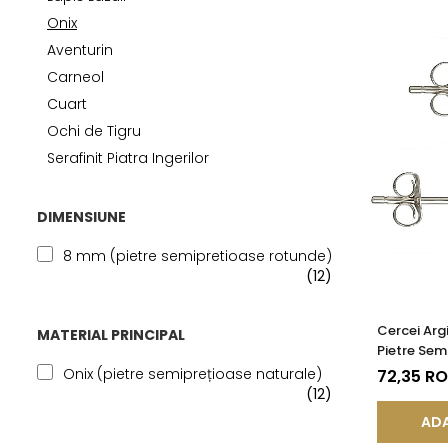
Seturi Perle cu Argint
Onix
Brățări cu Perle
Aventurin
Pandantive cu Perle
Carneol
Brose cu Perle
Cuart
Ochi de Tigru
Serafinit Piatra Ingerilor
DIMENSIUNE
8 mm (pietre semipretioase rotunde)
(12)
Cercei Argi
MATERIAL PRINCIPAL
Pietre Sem
de Onix d
Onix (pietre semiprețioase naturale)
72,35 R
(12)
ADA