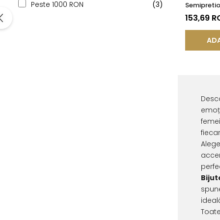
Peste 1000 RON
(3)
Semipreti
Onix de 8
153,69 R
ADA
Desco
emoți
femei
fiecar
Aleg
accen
perfe
Bijut
spune
ideal
Toate