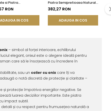
te si Piatra
Piatra Semipretioasa Naturala
etioasa Naturala de
de Onix de 8 mm
,57 RON
382,27 RON
e 8 mm
ADAUGA IN COS
ADAUGA IN COS
 onix
– simbol al forței interioare, echilibrului
luciul elegant, onixul este o alegere ideală pentru
lisman care să le însoțească cu încredere în
tabilitate, sau un
colier cu onix
care îți va
adaugă o notă discretă de protecție și claritate –
e și protecție împotriva energiilor negative. Se
izează luarea deciziilor importante. Este piatra
 cu impact subtil.
 detalii și cu respect pentru frumusețea naturală a