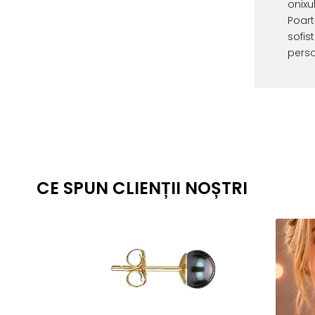
onixu
Poar
sofis
perso
CE SPUN CLIENȚII NOȘTRI