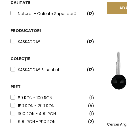
CALITATE
ADA
Natural – Calitate Superioară
(12)
PRODUCATORI
KASKADDA®
(12)
COLECȚIE
KASKADDA® Essential
(12)
PRET
50 RON - 100 RON
(1)
150 RON - 200 RON
(5)
300 RON - 400 RON
(1)
500 RON - 750 RON
(2)
Cercei Argi