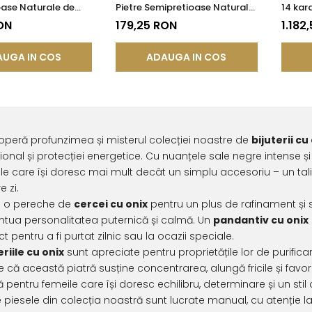
oase Naturale de
Pietre Semipretioase Naturale
14 kara
 mm
de Onix de 8 mm
Semipr
ON
179,25 RON
1.182
Onix d
UGA IN COS
ADAUGA IN COS
peră profunzimea și misterul colecției noastre de
bijuterii cu
onal și protecției energetice. Cu nuanțele sale negre intense și 
le care își doresc mai mult decât un simplu accesoriu – un ta
e zi.
e o pereche de
cercei cu onix
pentru un plus de rafinament și s
tua personalitatea puternică și calmă. Un
pandantiv cu onix
ct pentru a fi purtat zilnic sau la ocazii speciale.
eriile cu onix
sunt apreciate pentru proprietățile lor de purificar
 că această piatră susține concentrarea, alungă fricile și favor
ă pentru femeile care își doresc echilibru, determinare și un stil
 piesele din colecția noastră sunt lucrate manual, cu atenție la