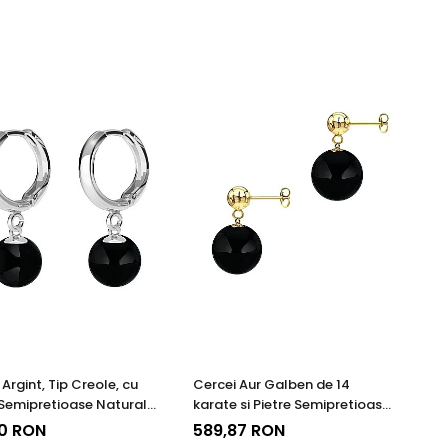
Argint, Tip Creole, cu
Cercei Aur Galben de 14
 Semipretioase Naturale
karate si Pietre Semipretioase
x de 8 mm
Naturale de Onix de 8 mm
00 RON
589,87 RON