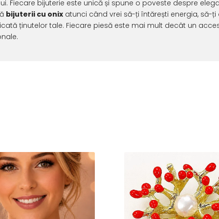
lui. Fiecare bijuterie este unică și spune o poveste despre elegan
tă
bijuterii cu onix
atunci când vrei să-ți întărești energia, să-ț
ticată ținutelor tale. Fiecare piesă este mai mult decât un accesori
nale.