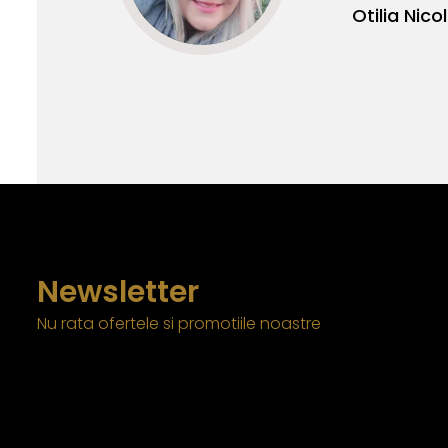
Otilia Nicolin
Newsletter
Nu rata ofertele si promotiile noastre