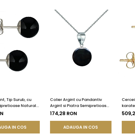
nt, Tip Surub, cu
Colier Argint cu Pandantiv
Cercei
ipretioase Naturale
Argint si Piatra Semipretioasa
karate,
e 8 mm
Naturala de Onix de 8 mm
Semipr
ON
174,28 RON
509,
Onix d
UGA IN COS
ADAUGA IN COS