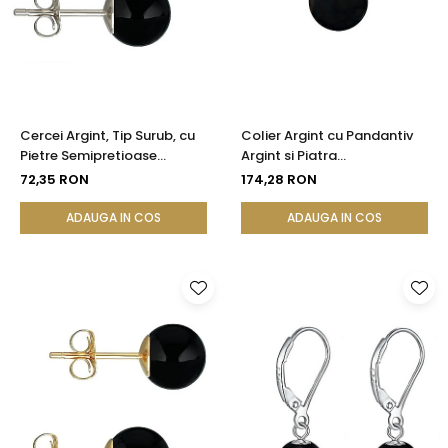
Seturi Perle cu Argint
Brățări cu Perle
Pandantive cu Perle
Brose cu Perle
Cercei Argint, Tip Surub, cu
Colier Argint cu Pandantiv
Pietre Semipretioase
Argint si Piatra
Naturale de Onix de 8 mm
Semipretioasa Naturala de
72,35 RON
174,28 RON
Onix de 8 mm
ADAUGA IN COS
ADAUGA IN COS