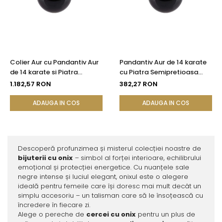
Colier Aur cu Pandantiv Aur
Pandantiv Aur de 14 karate
de 14 karate si Piatra
cu Piatra Semipretioasa
Semipretioasa Naturala de
Naturala de Onix de 8 mm
1.182,57 RON
382,27 RON
Onix de 8 mm
ADAUGA IN COS
ADAUGA IN COS
Descoperă profunzimea și misterul colecției noastre de
bijuterii cu onix
– simbol al forței interioare, echilibrului
emoțional și protecției energetice. Cu nuanțele sale
negre intense și luciul elegant, onixul este o alegere
ideală pentru femeile care își doresc mai mult decât un
simplu accesoriu – un talisman care să le însoțească cu
încredere în fiecare zi.
Alege o pereche de
cercei cu onix
pentru un plus de