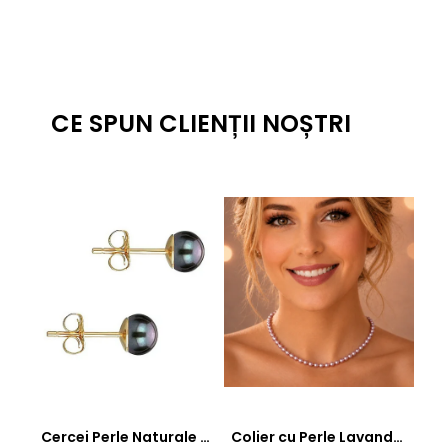
CE SPUN CLIENȚII NOȘTRI
Cercei Perle Naturale Negre 5-6 mm, Buton AAA, Aur 14K (aur 585), Tip Șurub | KASKADDA®
Colier cu Perle Lavanda la Baza Gatului, de 4-5 mm, Perle Rare, Calitate AAA+, Aur 14K | KASKADDA®