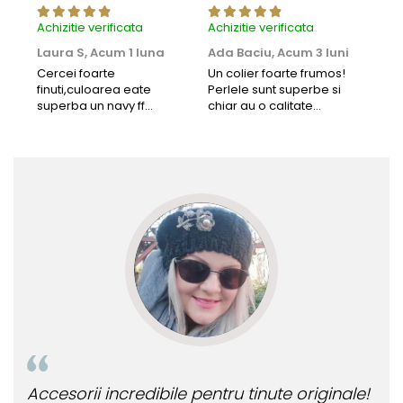
Achizitie verificata
Achizitie verificata
Achi
Laura S,
Acum 1 luna
Ada Baciu,
Acum 3 luni
Mun
Acu
Cercei foarte
Un colier foarte frumos!
finuti,culoarea eate
Perlele sunt superbe si
Bun
superba un navy ff
chiar au o calitate
cu b
frumos.Lucrati bine,cu
extraordinara.
sup
siguranta am sa revin pt
deca
mai multe comenzi.❤️
Rec
Accesorii incredibile pentru tinute originale!
Bij