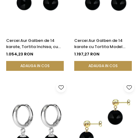
Cercei Aur Galben de 14
Cercei Aur Galben de 14
karate, Tortita Inchisa, cu
karate cu Tortita Model
Pietre Semipretioase
Lalea si Pietre
1.054,23 RON
1.197,27 RON
Naturale de Onix de 8 mm
Semipretioase Naturale de
Onix de 8 mm
ADAUGA IN COS
ADAUGA IN COS