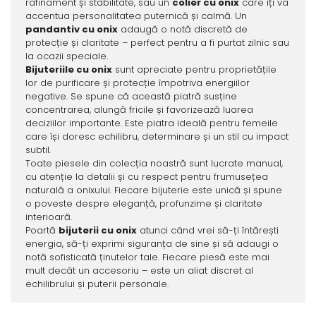
rafinament și stabilitate, sau un
colier cu onix
care îți va
accentua personalitatea puternică și calmă. Un
pandantiv cu onix
adaugă o notă discretă de
protecție și claritate – perfect pentru a fi purtat zilnic sau
la ocazii speciale.
Bijuteriile cu onix
sunt apreciate pentru proprietățile
lor de purificare și protecție împotriva energiilor
negative. Se spune că această piatră susține
concentrarea, alungă fricile și favorizează luarea
deciziilor importante. Este piatra ideală pentru femeile
care își doresc echilibru, determinare și un stil cu impact
subtil.
Toate piesele din colecția noastră sunt lucrate manual,
cu atenție la detalii și cu respect pentru frumusețea
naturală a onixului. Fiecare bijuterie este unică și spune
o poveste despre eleganță, profunzime și claritate
interioară.
Poartă
bijuterii cu onix
atunci când vrei să-ți întărești
energia, să-ți exprimi siguranța de sine și să adaugi o
notă sofisticată ținutelor tale. Fiecare piesă este mai
mult decât un accesoriu – este un aliat discret al
echilibrului și puterii personale.