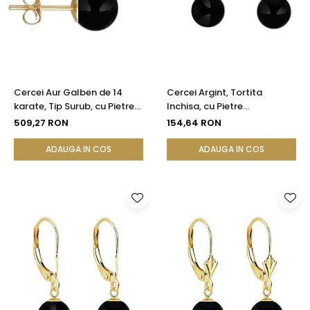
Cercei Aur Galben de 14
Cercei Argint, Tortita
karate, Tip Surub, cu Pietre
Inchisa, cu Pietre
Semipretioase Naturale de
Semipretioase Naturale de
509,27 RON
154,64 RON
Onix de 8 mm
Onix de 8 mm
ADAUGA IN COS
ADAUGA IN COS