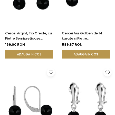
Cercei Argint, Tip Creole, cu
Cercei Aur Galben de 14
Pietre Semipretioase
karate si Pietre
Naturale de Onix de 8 mm
Semipretioase Naturale de
169,00 RON
589,87 RON
Onix de 8 mm
ADAUGA IN COS
ADAUGA IN COS