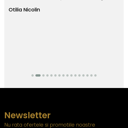
Otilia Nicolin
Bi
Newsletter
Nu rata ofertele si promotiile noastre