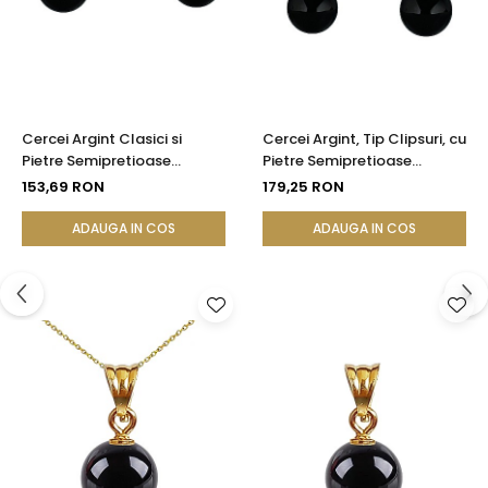
Cercei Argint Clasici si
Cercei Argint, Tip Clipsuri, cu
Pietre Semipretioase
Pietre Semipretioase
Naturale de Onix de 8 mm
Naturale de Onix de 8 mm
153,69 RON
179,25 RON
ADAUGA IN COS
ADAUGA IN COS