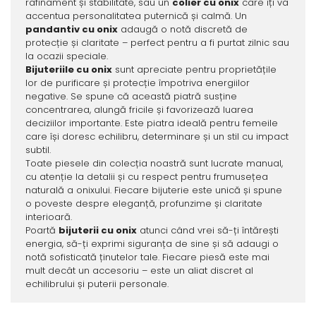
rafinament și stabilitate, sau un
colier cu onix
care îți va
accentua personalitatea puternică și calmă. Un
pandantiv cu onix
adaugă o notă discretă de
protecție și claritate – perfect pentru a fi purtat zilnic sau
la ocazii speciale.
Bijuteriile cu onix
sunt apreciate pentru proprietățile
lor de purificare și protecție împotriva energiilor
negative. Se spune că această piatră susține
concentrarea, alungă fricile și favorizează luarea
deciziilor importante. Este piatra ideală pentru femeile
care își doresc echilibru, determinare și un stil cu impact
subtil.
Toate piesele din colecția noastră sunt lucrate manual,
cu atenție la detalii și cu respect pentru frumusețea
naturală a onixului. Fiecare bijuterie este unică și spune
o poveste despre eleganță, profunzime și claritate
interioară.
Poartă
bijuterii cu onix
atunci când vrei să-ți întărești
energia, să-ți exprimi siguranța de sine și să adaugi o
notă sofisticată ținutelor tale. Fiecare piesă este mai
mult decât un accesoriu – este un aliat discret al
echilibrului și puterii personale.