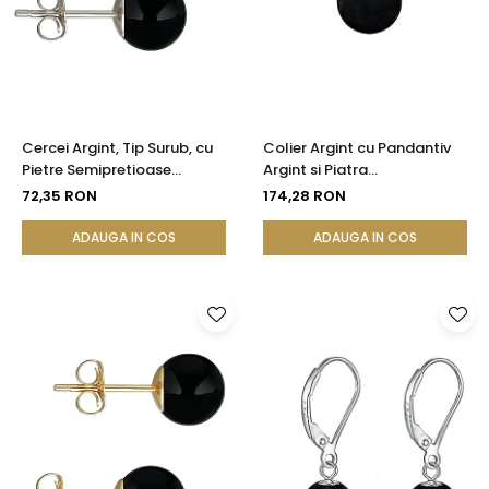
Seturi Perle cu Argint
Brățări cu Perle
Pandantive cu Perle
Brose cu Perle
Cercei Argint, Tip Surub, cu
Colier Argint cu Pandantiv
Pietre Semipretioase
Argint si Piatra
Naturale de Onix de 8 mm
Semipretioasa Naturala de
72,35 RON
174,28 RON
Onix de 8 mm
ADAUGA IN COS
ADAUGA IN COS