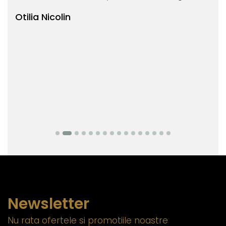
Otilia Nicolin
Bi
Newsletter
Nu rata ofertele si promotiile noastre