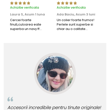
Achizitie verificata
Achizitie verificata
Achi
Laura S,
Acum 1 luna
Ada Baciu,
Acum 3 luni
Mun
Acu
Cercei foarte
Un colier foarte frumos!
finuti,culoarea eate
Perlele sunt superbe si
Bun
superba un navy ff
chiar au o calitate
cu b
frumos.Lucrati bine,cu
extraordinara.
sup
siguranta am sa revin pt
deca
mai multe comenzi.❤️
Rec
Accesorii incredibile pentru tinute originale!
Bij