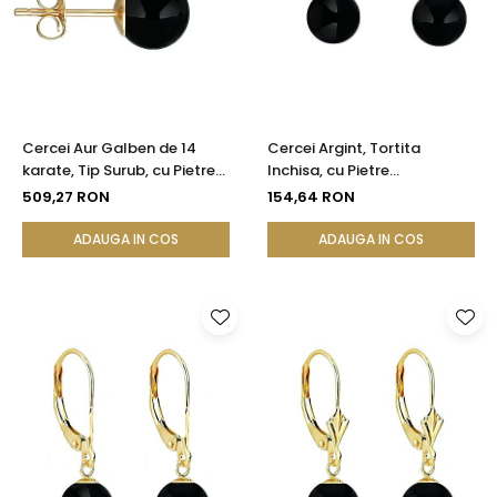
Cercei Aur Galben de 14
Cercei Argint, Tortita
karate, Tip Surub, cu Pietre
Inchisa, cu Pietre
Semipretioase Naturale de
Semipretioase Naturale de
509,27 RON
154,64 RON
Onix de 8 mm
Onix de 8 mm
ADAUGA IN COS
ADAUGA IN COS