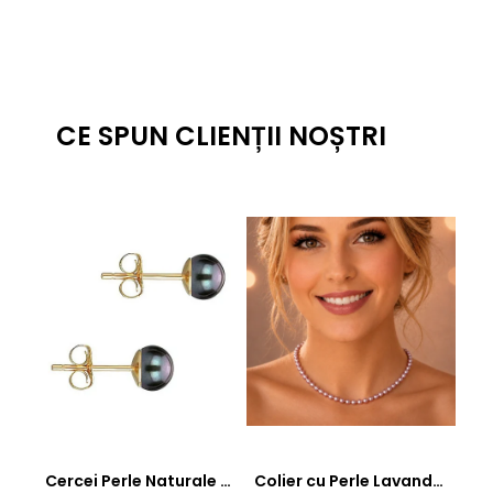
CE SPUN CLIENȚII NOȘTRI
Cercei Perle Naturale Negre 5-6 mm, Buton AAA, Aur 14K (aur 585), Tip Șurub | KASKADDA®
Colier cu Perle Lavanda la Baza Gatului, de 4-5 mm, Perle Rare, Calitate AAA+, Aur 14K | KASKADDA®