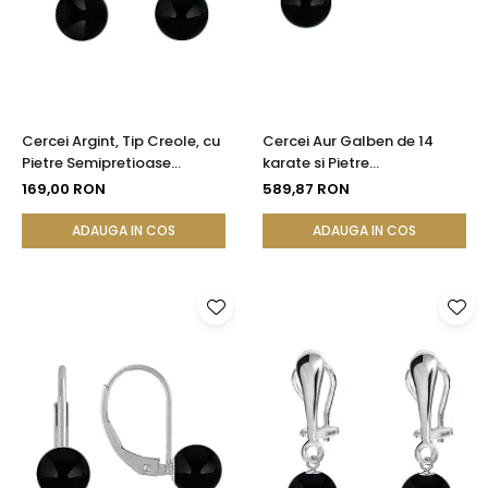
Cercei Argint, Tip Creole, cu
Cercei Aur Galben de 14
Pietre Semipretioase
karate si Pietre
Naturale de Onix de 8 mm
Semipretioase Naturale de
169,00 RON
589,87 RON
Onix de 8 mm
ADAUGA IN COS
ADAUGA IN COS