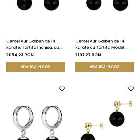
Cercei Aur Galben de 14
Cercei Aur Galben de 14
karate, Tortita Inchisa, cu
karate cu Tortita Model
Pietre Semipretioase
Lalea si Pietre
1.054,23 RON
1.197,27 RON
Naturale de Onix de 8 mm
Semipretioase Naturale de
Onix de 8 mm
ADAUGA IN COS
ADAUGA IN COS