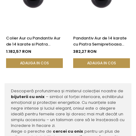
Colier Aur cu Pandantiv Aur
Pandantiv Aur de 14 karate
de 14 karate si Piatra
cu Piatra Semipretioasa
Semipretioasa Naturala de
Naturala de Onix de 8 mm
1.182,57 RON
382,27 RON
Onix de 8 mm
ADAUGA IN COS
ADAUGA IN COS
Descoperă profunzimea și misterul colecției noastre de
bijuterii cu onix
– simbol al forței interioare, echilibrului
emoțional și protecției energetice. Cu nuanțele sale
negre intense și luciul elegant, onixul este o alegere
ideală pentru femeile care își doresc mai mult decât un
simplu accesoriu – un talisman care să le însoțească cu
încredere în fiecare zi.
Alege o pereche de
cercei cu onix
pentru un plus de