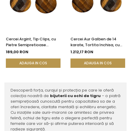
Cercei Argint, Tip Clips, cu
Cercei Aur Galben de 14
Pietre Semipretioase
karate, Tortita Inchisa, cu
Naturale de Ochi de Tigru
Pietre Semipretioase
189,00 RON
1.212,17 RON
Fatetat
Naturale de Ochi de Tigru
Fatetat
ADAUGA IN COS
ADAUGA IN COS
Descoperă forța, curajul și protecția pe care le oferă
colecția noastră de
bijuterii cu ochi de tigru
– o piatră
semiprețioasă cunoscută pentru capacitatea sa de a
oferi încredere, claritate mentală și echilibru energetic.
Cu irizațiile sale aurii-maronii ce amintesc de privirea
felină, ochiul de tigru este o alegere perfectă pentru
femeile care vor să-și afirme puterea interioară și să
radieze siguranță.