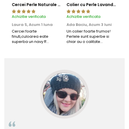
Cercei Perle Naturale Negre 5-6 mm, Buton AAA, Aur 14K (aur 585), Tip Șurub | KASKADDA®
Colier cu Perle Lavanda la Baza Gatului, de 4-5 mm, Perle Rare, Calitate AAA+, Aur 14K | KASKADDA®
Achizitie verificata
Achizitie verificata
Achi
Laura S,
Acum 1 luna
Ada Baciu,
Acum 3 luni
Mun
Acu
Cercei foarte
Un colier foarte frumos!
finuti,culoarea eate
Perlele sunt superbe si
Bun
superba un navy ff
chiar au o calitate
cu b
frumos.Lucrati bine,cu
extraordinara.
sup
siguranta am sa revin pt
deca
mai multe comenzi.❤️
Rec