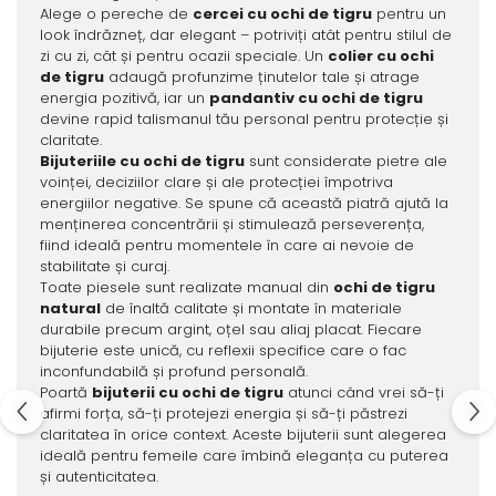
Alege o pereche de
cercei cu ochi de tigru
pentru un
look îndrăzneț, dar elegant – potriviți atât pentru stilul de
zi cu zi, cât și pentru ocazii speciale. Un
colier cu ochi
de tigru
adaugă profunzime ținutelor tale și atrage
energia pozitivă, iar un
pandantiv cu ochi de tigru
devine rapid talismanul tău personal pentru protecție și
claritate.
Bijuteriile cu ochi de tigru
sunt considerate pietre ale
voinței, deciziilor clare și ale protecției împotriva
energiilor negative. Se spune că această piatră ajută la
menținerea concentrării și stimulează perseverența,
fiind ideală pentru momentele în care ai nevoie de
stabilitate și curaj.
Toate piesele sunt realizate manual din
ochi de tigru
natural
de înaltă calitate și montate în materiale
durabile precum argint, oțel sau aliaj placat. Fiecare
bijuterie este unică, cu reflexii specifice care o fac
inconfundabilă și profund personală.
Poartă
bijuterii cu ochi de tigru
atunci când vrei să-ți
afirmi forța, să-ți protejezi energia și să-ți păstrezi
claritatea în orice context. Aceste bijuterii sunt alegerea
ideală pentru femeile care îmbină eleganța cu puterea
și autenticitatea.