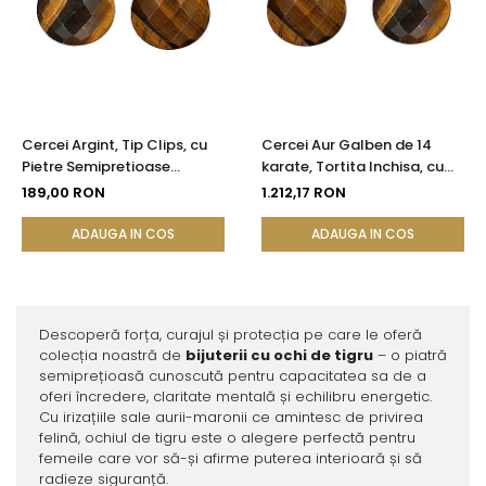
Cercei Argint, Tip Clips, cu
Cercei Aur Galben de 14
Pietre Semipretioase
karate, Tortita Inchisa, cu
Naturale de Ochi de Tigru
Pietre Semipretioase
189,00 RON
1.212,17 RON
Fatetat
Naturale de Ochi de Tigru
Fatetat
ADAUGA IN COS
ADAUGA IN COS
Descoperă forța, curajul și protecția pe care le oferă
colecția noastră de
bijuterii cu ochi de tigru
– o piatră
semiprețioasă cunoscută pentru capacitatea sa de a
oferi încredere, claritate mentală și echilibru energetic.
Cu irizațiile sale aurii-maronii ce amintesc de privirea
felină, ochiul de tigru este o alegere perfectă pentru
femeile care vor să-și afirme puterea interioară și să
radieze siguranță.