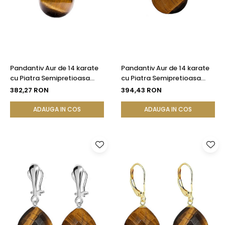
Seturi Perle cu Argint
Brățări cu Perle
Pandantive cu Perle
Brose cu Perle
Pandantiv Aur de 14 karate
Pandantiv Aur de 14 karate
cu Piatra Semipretioasa
cu Piatra Semipretioasa
Naturala de Ochi de Tigru
Naturala de Ochi de Tigru
382,27 RON
394,43 RON
de 8 mm
Fatetat
ADAUGA IN COS
ADAUGA IN COS