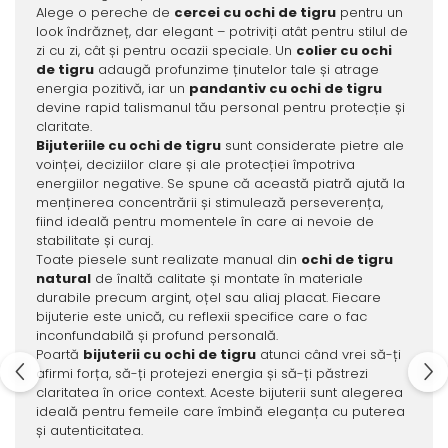
Alege o pereche de
cercei cu ochi de tigru
pentru un
look îndrăzneț, dar elegant – potriviți atât pentru stilul de
zi cu zi, cât și pentru ocazii speciale. Un
colier cu ochi
de tigru
adaugă profunzime ținutelor tale și atrage
energia pozitivă, iar un
pandantiv cu ochi de tigru
devine rapid talismanul tău personal pentru protecție și
claritate.
Bijuteriile cu ochi de tigru
sunt considerate pietre ale
voinței, deciziilor clare și ale protecției împotriva
energiilor negative. Se spune că această piatră ajută la
menținerea concentrării și stimulează perseverența,
fiind ideală pentru momentele în care ai nevoie de
stabilitate și curaj.
Toate piesele sunt realizate manual din
ochi de tigru
natural
de înaltă calitate și montate în materiale
durabile precum argint, oțel sau aliaj placat. Fiecare
bijuterie este unică, cu reflexii specifice care o fac
inconfundabilă și profund personală.
Poartă
bijuterii cu ochi de tigru
atunci când vrei să-ți
afirmi forța, să-ți protejezi energia și să-ți păstrezi
claritatea în orice context. Aceste bijuterii sunt alegerea
ideală pentru femeile care îmbină eleganța cu puterea
și autenticitatea.