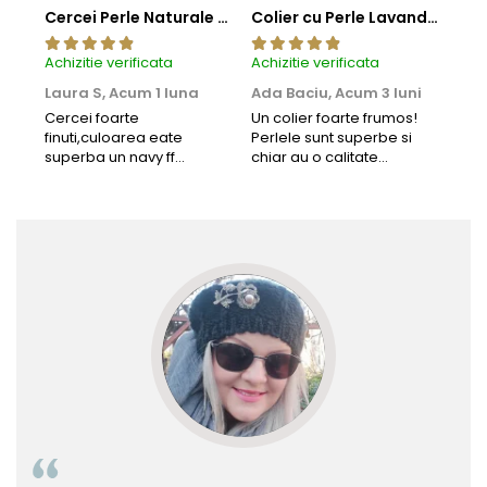
Cercei Perle Naturale Negre 5-6 mm, Buton AAA, Aur 14K (aur 585), Tip Șurub | KASKADDA®
Colier cu Perle Lavanda la Baza Gatului, de 4-5 mm, Perle Rare, Calitate AAA+, Aur 14K | KASKADDA®
Achizitie verificata
Achizitie verificata
Achi
Laura S,
Acum 1 luna
Ada Baciu,
Acum 3 luni
Mun
Acu
Cercei foarte
Un colier foarte frumos!
finuti,culoarea eate
Perlele sunt superbe si
Bun
superba un navy ff
chiar au o calitate
cu b
frumos.Lucrati bine,cu
extraordinara.
sup
siguranta am sa revin pt
deca
mai multe comenzi.❤️
Rec