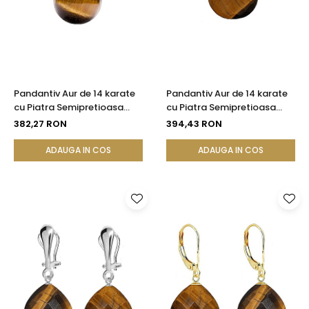
Seturi Perle cu Argint
Brățări cu Perle
Pandantive cu Perle
Brose cu Perle
Pandantiv Aur de 14 karate
Pandantiv Aur de 14 karate
cu Piatra Semipretioasa
cu Piatra Semipretioasa
Naturala de Ochi de Tigru
Naturala de Ochi de Tigru
382,27 RON
394,43 RON
de 8 mm
Fatetat
ADAUGA IN COS
ADAUGA IN COS