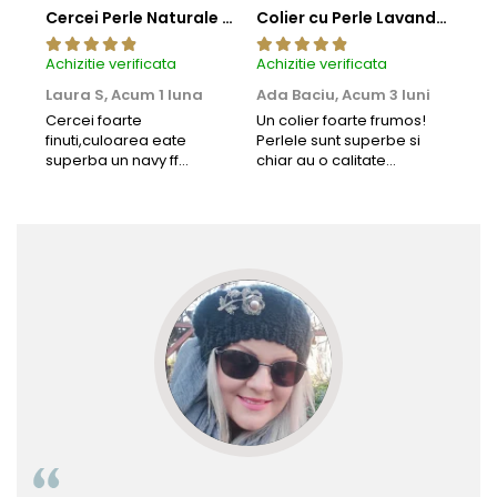
Cercei Perle Naturale Negre 5-6 mm, Buton AAA, Aur 14K (aur 585), Tip Șurub | KASKADDA®
Colier cu Perle Lavanda la Baza Gatului, de 4-5 mm, Perle Rare, Calitate AAA+, Aur 14K | KASKADDA®
Achizitie verificata
Achizitie verificata
Achi
Laura S,
Acum 1 luna
Ada Baciu,
Acum 3 luni
Mun
Acu
Cercei foarte
Un colier foarte frumos!
finuti,culoarea eate
Perlele sunt superbe si
Bun
superba un navy ff
chiar au o calitate
cu b
frumos.Lucrati bine,cu
extraordinara.
sup
siguranta am sa revin pt
deca
mai multe comenzi.❤️
Rec