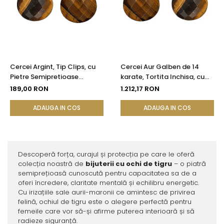
Cercei Argint, Tip Clips, cu
Cercei Aur Galben de 14
Pietre Semipretioase
karate, Tortita Inchisa, cu
Naturale de Ochi de Tigru
Pietre Semipretioase
189,00 RON
1.212,17 RON
Fatetat
Naturale de Ochi de Tigru
Fatetat
ADAUGA IN COS
ADAUGA IN COS
Descoperă forța, curajul și protecția pe care le oferă
colecția noastră de
bijuterii cu ochi de tigru
– o piatră
semiprețioasă cunoscută pentru capacitatea sa de a
oferi încredere, claritate mentală și echilibru energetic.
Cu irizațiile sale aurii-maronii ce amintesc de privirea
felină, ochiul de tigru este o alegere perfectă pentru
femeile care vor să-și afirme puterea interioară și să
radieze siguranță.