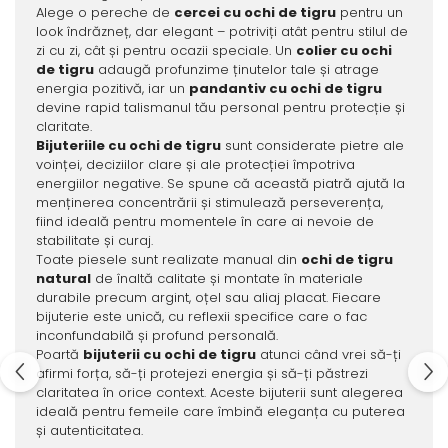
Alege o pereche de
cercei cu ochi de tigru
pentru un
look îndrăzneț, dar elegant – potriviți atât pentru stilul de
zi cu zi, cât și pentru ocazii speciale. Un
colier cu ochi
de tigru
adaugă profunzime ținutelor tale și atrage
energia pozitivă, iar un
pandantiv cu ochi de tigru
devine rapid talismanul tău personal pentru protecție și
claritate.
Bijuteriile cu ochi de tigru
sunt considerate pietre ale
voinței, deciziilor clare și ale protecției împotriva
energiilor negative. Se spune că această piatră ajută la
menținerea concentrării și stimulează perseverența,
fiind ideală pentru momentele în care ai nevoie de
stabilitate și curaj.
Toate piesele sunt realizate manual din
ochi de tigru
natural
de înaltă calitate și montate în materiale
durabile precum argint, oțel sau aliaj placat. Fiecare
bijuterie este unică, cu reflexii specifice care o fac
inconfundabilă și profund personală.
Poartă
bijuterii cu ochi de tigru
atunci când vrei să-ți
afirmi forța, să-ți protejezi energia și să-ți păstrezi
claritatea în orice context. Aceste bijuterii sunt alegerea
ideală pentru femeile care îmbină eleganța cu puterea
și autenticitatea.