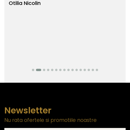
Otilia Nicolin
Bianc
Newsletter
Nu rata ofertele si promotiile noastre