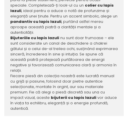
speciale. Completează-ți look-ul cu un
colier cu lapis
lazuli
, ideal pentru a aduce o notă de profunzime și
eleganță unei ținute. Pentru un accent simbolic, alege un
pandantiv cu lapis lazuli
, purtând astfel mereu
aproape această piatră a clarității mentale și a
autenticității.
Bijuteriile cu lapis lazuli
nu sunt doar frumoase – ele
sunt considerate un canal de deschidere a chakrei
gâtului și a celui de-al treilea ochi, susținând exprimarea
sinceră, încrederea în sine și intuiția. Se spune că
această piatră protejează purtătoarea de energii
negative și favorizează comunicarea clară și armonia în
relații.
Fiecare piesă din colecția noastră este lucrată manual
cu grijă și pasiune, folosind doar pietre autentice
selecționate, montate în argint, aur sau materiale
premium. Fie că alegi o piesă discretă sau una cu
impact vizual, aceste
bijuterii cu lapis lazuli
vor aduce
în viața ta echilibru, eleganță și o energie profundă,
autentică.