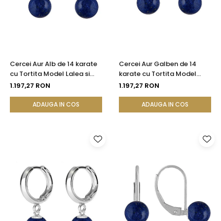
Cercei Aur Alb de 14 karate
Cercei Aur Galben de 14
cu Tortita Model Lalea si
karate cu Tortita Model
Pietre Semipretioase
Lalea si Pietre
1.197,27 RON
1.197,27 RON
Naturale de Lapis Lazuli de 8
Semipretioase Naturale de
mm
Lapis Lazuli de 8 mm
ADAUGA IN COS
ADAUGA IN COS