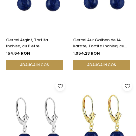
Cercei Argint, Tortita
Cercei Aur Galben de 14
Inchisa, cu Pietre
karate, Tortita Inchisa, cu
Semipretioase Naturale de
Pietre Semipretioase
154,64 RON
1.054,23 RON
Lapis Lazuli de 8 mm
Naturale de Lapis Lazuli de 8
mm
ADAUGA IN COS
ADAUGA IN COS