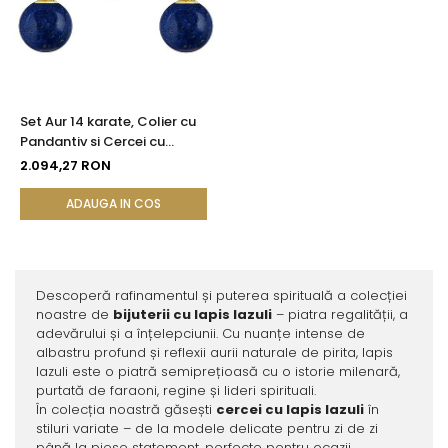
Set Aur 14 karate, Colier cu
Pandantiv si Cercei cu
Tortita Inchisa cu Pietre
2.094,27 RON
Semipretioase Naturale de
Lapis Lazuli de 8 mm
ADAUGA IN COS
Descoperă rafinamentul și puterea spirituală a colecției
noastre de
bijuterii cu lapis lazuli
– piatra regalității, a
adevărului și a înțelepciunii. Cu nuanțe intense de
albastru profund și reflexii aurii naturale de pirita, lapis
lazuli este o piatră semiprețioasă cu o istorie milenară,
purtată de faraoni, regine și lideri spirituali.
În colecția noastră găsești
cercei cu lapis lazuli
în
stiluri variate – de la modele delicate pentru zi de zi
până la piese statement, perfecte pentru ocazii