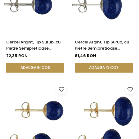
Seturi Perle cu Argint
Brățări cu Perle
Pandantive cu Perle
Brose cu Perle
Cercei Argint, Tip Surub, cu
Cercei Argint, Tip Surub, cu
Pietre Semipretioase
Pietre Semipretioase
Naturale de Lapis Lazuli de 8
Naturale de Lapis Lazuli de
72,35 RON
81,46 RON
mm
12 mm
ADAUGA IN COS
ADAUGA IN COS