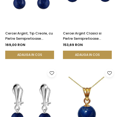
Cercei Argint, Tip Creole, cu
Cercei Argint Clasici si
Pietre Semipretioase
Pietre Semipretioase
Naturale de Lapis Lazuli de 8
Naturale de Lapis Lazuli de 8
169,00 RON
153,69 RON
mm
mm
ADAUGA IN COS
ADAUGA IN COS