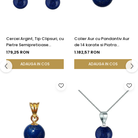
Cercei Argint, Tip Clipsuri, cu
Colier Aur cu Pandantiv Aur
Pietre Semipretioase
de 14 karate si Piatra
Naturale de Lapis Lazuli de 8
Semipretioasa Naturala de
179,25 RON
1.182,57 RON
mm
Lapis Lazuli de 8 mm
ADAUGA IN COS
ADAUGA IN COS