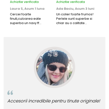
Achizitie verificata
Achizitie verificata
Achi
Laura S,
Acum 1 luna
Ada Baciu,
Acum 3 luni
Mun
Acu
Cercei foarte
Un colier foarte frumos!
finuti,culoarea eate
Perlele sunt superbe si
Bun
superba un navy ff
chiar au o calitate
cu b
frumos.Lucrati bine,cu
extraordinara.
sup
siguranta am sa revin pt
deca
mai multe comenzi.❤️
Rec
Accesorii incredibile pentru tinute originale!
Bijute