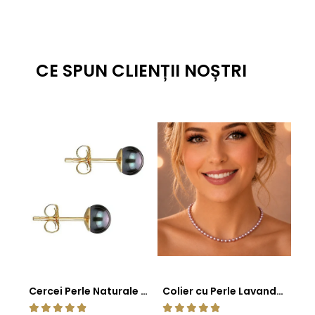
CE SPUN CLIENȚII NOȘTRI
Cercei Perle Naturale Negre 5-6 mm, Buton AAA, Aur 14K (aur 585), Tip Șurub | KASKADDA®
Colier cu Perle Lavanda la Baza Gatului, de 4-5 mm, Perle Rare, Calitate AAA+, Aur 14K | KASKADDA®