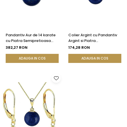
Pandantiv Aur de 14 karate
Colier Argint cu Pandantiv
cu Piatra Semipretioasa
Argint si Piatra
Naturala de Lapis Lazuli de
Semipretioasa Naturala de
382,27 RON
174,28 RON
8 mm
Lapis Lazuli de 8 mm
ADAUGA IN COS
ADAUGA IN COS