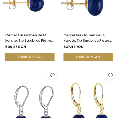
Cercei Aur Galben de 14
Cercei Aur Galben de 14
karate, Tip Surub, cu Pietre
karate, Tip Surub, cu Pietre
Semipretioase Naturale de
Semipretioase Naturale de
509,27 RON
537,41 RON
Lapis Lazuli de 8 mm
Lapis Lazuli de 12 mm
ADAUGA IN COS
ADAUGA IN COS