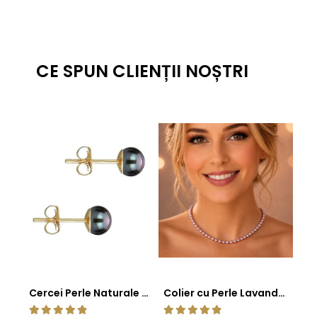
CE SPUN CLIENȚII NOȘTRI
Cercei Perle Naturale Negre 5-6 mm, Buton AAA, Aur 14K (aur 585), Tip Șurub | KASKADDA®
Colier cu Perle Lavanda la Baza Gatului, de 4-5 mm, Perle Rare, Calitate AAA+, Aur 14K | KASKADDA®