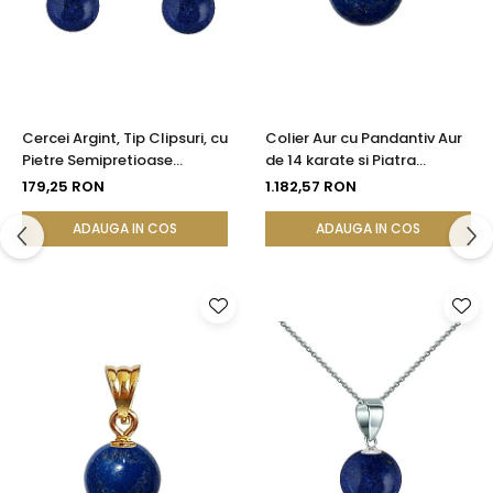
Cercei Argint, Tip Clipsuri, cu
Colier Aur cu Pandantiv Aur
Pietre Semipretioase
de 14 karate si Piatra
Naturale de Lapis Lazuli de 8
Semipretioasa Naturala de
179,25 RON
1.182,57 RON
mm
Lapis Lazuli de 8 mm
ADAUGA IN COS
ADAUGA IN COS