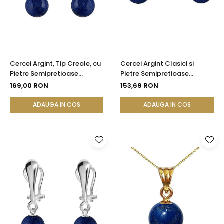
Cercei Argint, Tip Creole, cu
Cercei Argint Clasici si
Pietre Semipretioase
Pietre Semipretioase
Naturale de Lapis Lazuli de 8
Naturale de Lapis Lazuli de 8
169,00 RON
153,69 RON
mm
mm
ADAUGA IN COS
ADAUGA IN COS