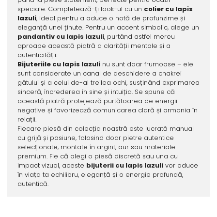
speciale. Completează-ți look-ul cu un
colier cu lapis
lazuli
, ideal pentru a aduce o notă de profunzime și
eleganță unei ținute. Pentru un accent simbolic, alege un
pandantiv cu lapis lazuli
, purtând astfel mereu
aproape această piatră a clarității mentale și a
autenticității.
Bijuteriile cu lapis lazuli
nu sunt doar frumoase – ele
sunt considerate un canal de deschidere a chakrei
gâtului și a celui de-al treilea ochi, susținând exprimarea
sinceră, încrederea în sine și intuiția. Se spune că
această piatră protejează purtătoarea de energii
negative și favorizează comunicarea clară și armonia în
relații.
Fiecare piesă din colecția noastră este lucrată manual
cu grijă și pasiune, folosind doar pietre autentice
selecționate, montate în argint, aur sau materiale
premium. Fie că alegi o piesă discretă sau una cu
impact vizual, aceste
bijuterii cu lapis lazuli
vor aduce
în viața ta echilibru, eleganță și o energie profundă,
autentică.