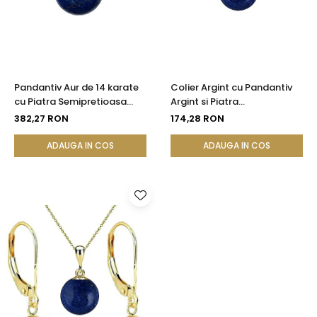
Pandantiv Aur de 14 karate
Colier Argint cu Pandantiv
cu Piatra Semipretioasa
Argint si Piatra
Naturala de Lapis Lazuli de
Semipretioasa Naturala de
382,27 RON
174,28 RON
8 mm
Lapis Lazuli de 8 mm
ADAUGA IN COS
ADAUGA IN COS