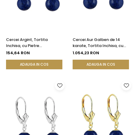
Cercei Argint, Tortita
Cercei Aur Galben de 14
Inchisa, cu Pietre
karate, Tortita Inchisa, cu
Semipretioase Naturale de
Pietre Semipretioase
154,64 RON
1.054,23 RON
Lapis Lazuli de 8 mm
Naturale de Lapis Lazuli de 8
mm
ADAUGA IN COS
ADAUGA IN COS