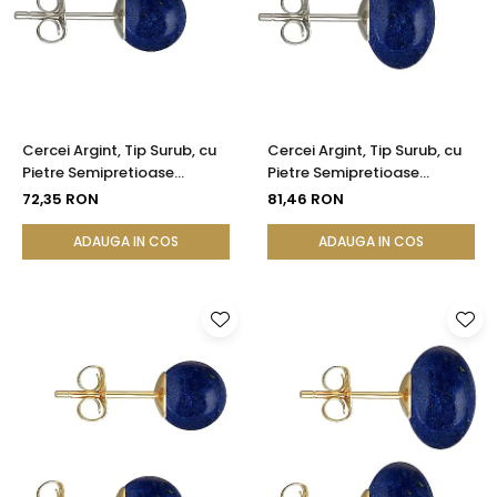
Seturi Perle cu Argint
Brățări cu Perle
Pandantive cu Perle
Brose cu Perle
Cercei Argint, Tip Surub, cu
Cercei Argint, Tip Surub, cu
Pietre Semipretioase
Pietre Semipretioase
Naturale de Lapis Lazuli de 8
Naturale de Lapis Lazuli de
72,35 RON
81,46 RON
mm
12 mm
ADAUGA IN COS
ADAUGA IN COS