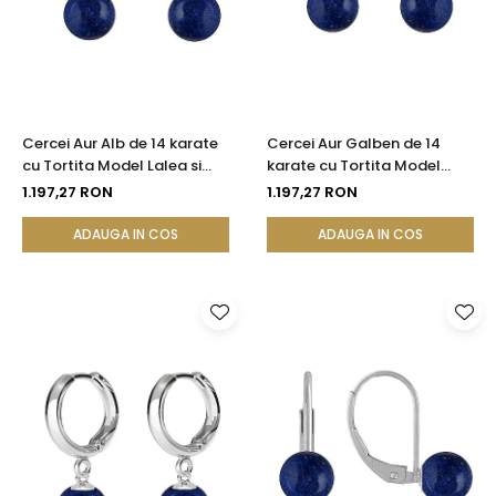
Cercei Aur Alb de 14 karate
Cercei Aur Galben de 14
cu Tortita Model Lalea si
karate cu Tortita Model
Pietre Semipretioase
Lalea si Pietre
1.197,27 RON
1.197,27 RON
Naturale de Lapis Lazuli de 8
Semipretioase Naturale de
mm
Lapis Lazuli de 8 mm
ADAUGA IN COS
ADAUGA IN COS