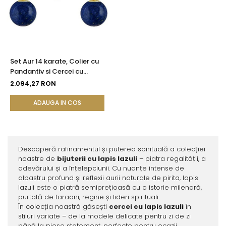
Set Aur 14 karate, Colier cu
Pandantiv si Cercei cu
Tortita Inchisa cu Pietre
2.094,27 RON
Semipretioase Naturale de
Lapis Lazuli de 8 mm
ADAUGA IN COS
Descoperă rafinamentul și puterea spirituală a colecției
noastre de
bijuterii cu lapis lazuli
– piatra regalității, a
adevărului și a înțelepciunii. Cu nuanțe intense de
albastru profund și reflexii aurii naturale de pirita, lapis
lazuli este o piatră semiprețioasă cu o istorie milenară,
purtată de faraoni, regine și lideri spirituali.
În colecția noastră găsești
cercei cu lapis lazuli
în
stiluri variate – de la modele delicate pentru zi de zi
până la piese statement, perfecte pentru ocazii