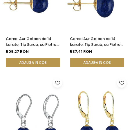
Cercei Aur Galben de 14
Cercei Aur Galben de 14
karate, Tip Surub, cu Pietre
karate, Tip Surub, cu Pietre
Semipretioase Naturale de
Semipretioase Naturale de
509,27 RON
537,41 RON
Lapis Lazuli de 8 mm
Lapis Lazuli de 12 mm
ADAUGA IN COS
ADAUGA IN COS