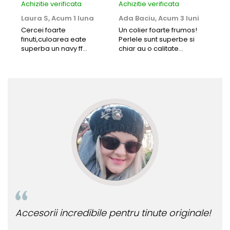
Achizitie verificata
Achizitie verificata
Achi
Laura S,
Acum 1 luna
Ada Baciu,
Acum 3 luni
Mun
Acu
Cercei foarte
Un colier foarte frumos!
finuti,culoarea eate
Perlele sunt superbe si
Bun
superba un navy ff
chiar au o calitate
cu b
frumos.Lucrati bine,cu
extraordinara.
sup
siguranta am sa revin pt
deca
mai multe comenzi.❤️
Rec
i incredibile pentru tinute originale!
Bijuteria perfe