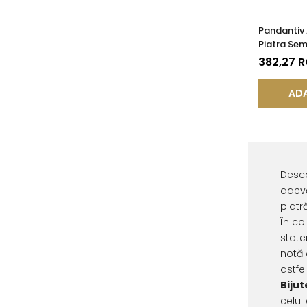
Pandantiv 
Piatra Sem
de Lapis L
382,27 
ADA
Desco
adevă
piatr
În co
state
notă 
astfe
Bijut
celui