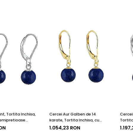
nt, Tortita Inchisa,
Cercei Aur Galben de 14
Cercei
Semipretioase
karate, Tortita Inchisa, cu
Tortita
 Lapis Lazuli de 8
Pietre Semipretioase Naturale
Semipr
RON
1.054,23 RON
1.197
de Lapis Lazuli de 8 mm
Lapis 