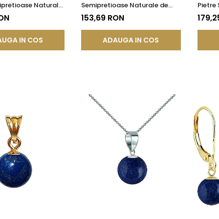
ipretioase Naturale
Semipretioase Naturale de
Pietre
azuli de 8 mm
Lapis Lazuli de 8 mm
de Lap
RON
153,69 RON
179,2
UGA IN COS
ADAUGA IN COS