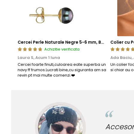
Cercei Perle Naturale Negre 5-6 mm, Buton AAA, Aur 14K (aur 585), Tip Șurub | KASKADDA®
Achizitie verificata
Laura S,
Acum 1 luna
Ada Baciu,
Cercei foarte finuti,culoarea eate superba un
Un colier fo
navy ff frumos.Lucrati bine,cu siguranta am sa
si chiar au 
revin pt mai multe comenzi.❤️
Accesorii incredibile pentru tinu