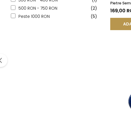
300 RON - 400 RON
(1)
Pietre Sem
500 RON - 750 RON
(2)
de Lapis L
169,00 
Peste 1000 RON
(5)
ADA