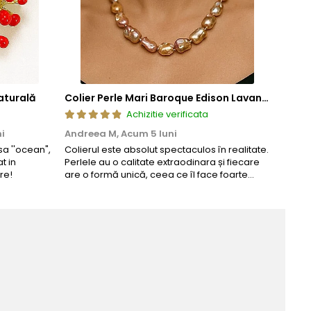
aturală
Colier Perle Mari Baroque Edison Lavandă, Calitatea AAA, Aur 14K | KASKADDA®
Achizitie verificata
i
Andreea M,
Acum 5 luni
Maria
a ''ocean",
Colierul este absolut spectaculos în realitate.
Un coli
t in
Perlele au o calitate extraodinara și fiecare
comand
re!
are o formă unică, ceea ce îl face foarte
comple
special. Nu seamănă cu nimic din ce am
văzut până acum. L-am purtat la un
eveniment și am primit multe ...
Bi