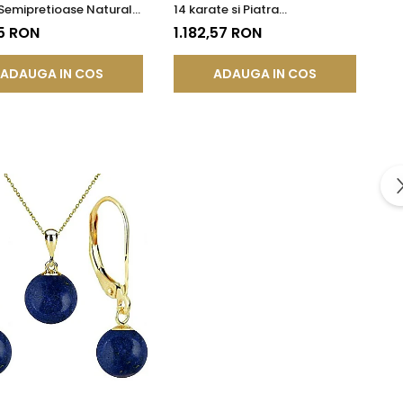
 Semipretioase Naturale
14 karate si Piatra
is Lazuli de 8 mm
Semipretioasa Naturala de
5 RON
1.182,57 RON
Lapis Lazuli de 8 mm
ADAUGA IN COS
ADAUGA IN COS