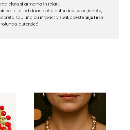
a clară și armonia în relații.
siune, folosind doar pietre autentice selecționate,
discretă sau una cu impact vizual, aceste
bijuterii
profundă, autentică.