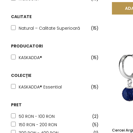
ADA
CALITATE
Natural – Calitate Superioară
(15)
PRODUCATORI
KASKADDA®
(15)
COLECȚIE
KASKADDA® Essential
(15)
PRET
50 RON - 100 RON
(2)
150 RON - 200 RON
(5)
Cercei Argi