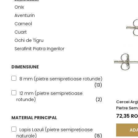
Seturi Perle cu Argint
Onix
Brățări cu Perle
Aventurin
Pandantive cu Perle
Carneol
Brose cu Perle
Cuart
Ochi de Tigru
Serafinit Piatra Ingerilor
DIMENSIUNE
8 mm (pietre semipretioase rotunde)
(13)
12 mm (pietre semipretioase
rotunde)
(2)
Cercei Argi
Pietre Sem
de Lapis L
72,35 R
MATERIAL PRINCIPAL
Lapis Lazuli (pietre semiprețioase
ADA
naturale)
(15)