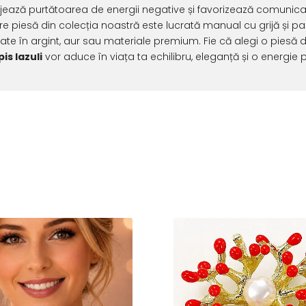
jează purtătoarea de energii negative și favorizează comunicare
re piesă din colecția noastră este lucrată manual cu grijă și pa
te în argint, aur sau materiale premium. Fie că alegi o piesă 
pis lazuli
vor aduce în viața ta echilibru, eleganță și o energie 