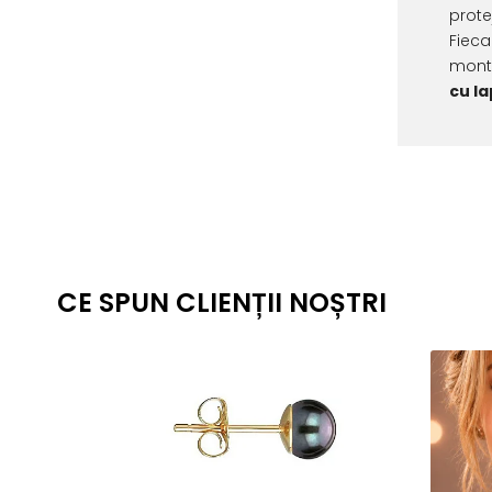
prote
Fieca
monta
cu la
CE SPUN CLIENȚII NOȘTRI