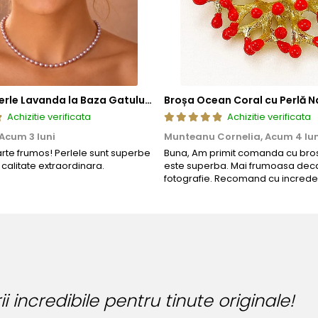
Colier cu Perle Lavanda la Baza Gatului, de 4-5 mm, Perle Rare, Calitate AAA+, Aur 14K | KASKADDA®
Broșa Ocean Coral cu Perlă N
Achizitie verificata
Achizitie verificata
Acum 3 luni
Munteanu Cornelia,
Acum 4 lun
arte frumos! Perlele sunt superbe
Buna, Am primit comanda cu bros
o calitate extraordinara.
este superba. Mai frumoasa deca
fotografie. Recomand cu increde
te originale!