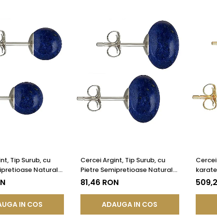
nt, Tip Surub, cu
Cercei Argint, Tip Surub, cu
Cercei
ipretioase Naturale
Pietre Semipretioase Naturale
karate,
azuli de 8 mm
de Lapis Lazuli de 12 mm
Semipr
ON
81,46 RON
509,
Lapis 
UGA IN COS
ADAUGA IN COS