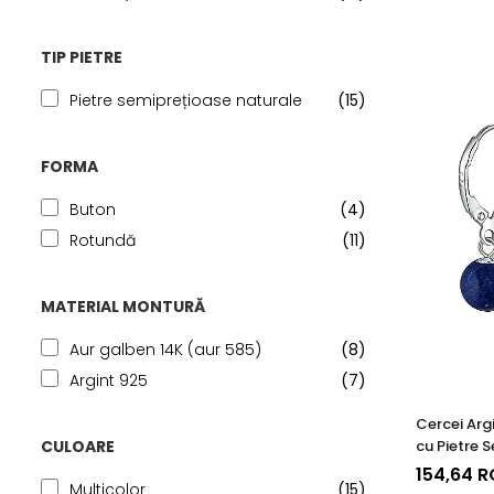
TIP PIETRE
Pietre semiprețioase naturale
(15)
FORMA
Buton
(4)
Rotundă
(11)
MATERIAL MONTURĂ
Aur galben 14K (aur 585)
(8)
Argint 925
(7)
Cercei Argi
cu Pietre 
CULOARE
Naturale de
154,64 
Multicolor
(15)
mm