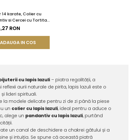
 14 karate, Colier cu
tiv si Cercei cu Tortita
 cu Pietre
4,27 RON
etioase Naturale de
Lazuli de 8 mm
ADAUGA IN COS
bijuterii cu lapis lazuli
– piatra regalității, a
flexii aurii naturale de pirita, lapis lazuli este o
lideri spirituali.
 de la modele delicate pentru zi de zi până la piese
 cu un
colier cu lapis lazuli
, ideal pentru a aduce o
ic, alege un
pandantiv cu lapis lazuli
, purtând
tății.
te un canal de deschidere a chakrei gâtului și a
sine și intuiția. Se spune că această piatră