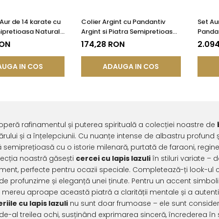
Aur de 14 karate cu
Colier Argint cu Pandantiv
Set Aur
ipretioasa Naturala
Argint si Piatra Semipretioasa
Pandan
azuli de 8 mm
Naturala de Lapis Lazuli de 8
Inchisa
RON
174,28 RON
2.09
mm
Semipr
Lapis 
UGA IN COS
ADAUGA IN COS
peră rafinamentul și puterea spirituală a colecției noastre de
rului și a înțelepciunii. Cu nuanțe intense de albastru profund și re
ă semiprețioasă cu o istorie milenară, purtată de faraoni, regine și 
lecția noastră găsești
cercei cu lapis lazuli
în stiluri variate –
ment, perfecte pentru ocazii speciale. Completează-ți look-ul
de profunzime și eleganță unei ținute. Pentru un accent simbol
l mereu aproape această piatră a clarității mentale și a autentici
eriile cu lapis lazuli
nu sunt doar frumoase – ele sunt considera
 de-al treilea ochi, susținând exprimarea sinceră, încrederea în 