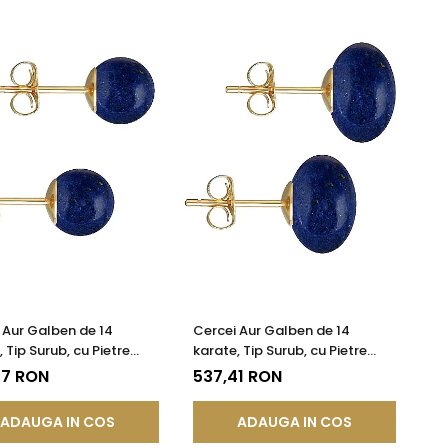
 Aur Galben de 14
Cercei Aur Galben de 14
 Tip Surub, cu Pietre
karate, Tip Surub, cu Pietre
etioase Naturale de
Semipretioase Naturale de
27 RON
537,41 RON
Lazuli de 8 mm
Lapis Lazuli de 12 mm
ADAUGA IN COS
ADAUGA IN COS