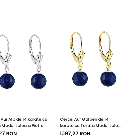
 Aur Alb de 14 karate cu
Cercei Aur Galben de 14
 Model Lalea si Pietre
karate cu Tortita Model Lalea
etioase Naturale de
si Pietre Semipretioase
,27 RON
1.197,27 RON
Lazuli de 8 mm
Naturale de Lapis Lazuli de 8