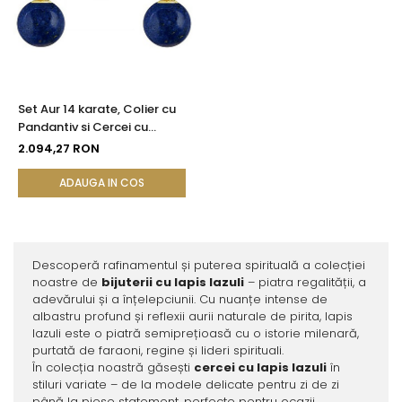
Set Aur 14 karate, Colier cu
Pandantiv si Cercei cu
Tortita Inchisa cu Pietre
2.094,27 RON
Semipretioase Naturale de
Lapis Lazuli de 8 mm
ADAUGA IN COS
Descoperă rafinamentul și puterea spirituală a colecției
noastre de
bijuterii cu lapis lazuli
– piatra regalității, a
adevărului și a înțelepciunii. Cu nuanțe intense de
albastru profund și reflexii aurii naturale de pirita, lapis
lazuli este o piatră semiprețioasă cu o istorie milenară,
purtată de faraoni, regine și lideri spirituali.
În colecția noastră găsești
cercei cu lapis lazuli
în
stiluri variate – de la modele delicate pentru zi de zi
până la piese statement, perfecte pentru ocazii