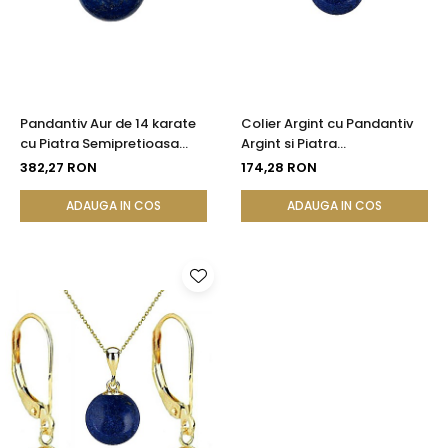
Pandantiv Aur de 14 karate
Colier Argint cu Pandantiv
cu Piatra Semipretioasa
Argint si Piatra
Naturala de Lapis Lazuli de
Semipretioasa Naturala de
382,27 RON
174,28 RON
8 mm
Lapis Lazuli de 8 mm
ADAUGA IN COS
ADAUGA IN COS