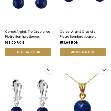
Cercei Argint, Tip Creole, cu
Cercei Argint Clasici si
Pietre Semipretioase
Pietre Semipretioase
Naturale de Lapis Lazuli de 8
Naturale de Lapis Lazuli de 8
169,00 RON
153,69 RON
mm
mm
ADAUGA IN COS
ADAUGA IN COS