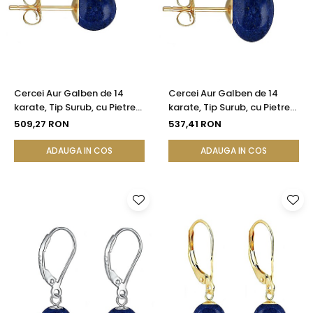
Cercei Aur Galben de 14
Cercei Aur Galben de 14
karate, Tip Surub, cu Pietre
karate, Tip Surub, cu Pietre
Semipretioase Naturale de
Semipretioase Naturale de
509,27 RON
537,41 RON
Lapis Lazuli de 8 mm
Lapis Lazuli de 12 mm
ADAUGA IN COS
ADAUGA IN COS