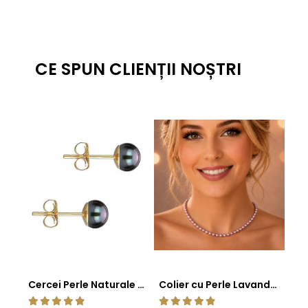
CE SPUN CLIENȚII NOȘTRI
Cercei Perle Naturale Negre 5-6 mm, Buton AAA, Aur 14K (aur 585), Tip Șurub | KASKADDA®
Colier cu Perle Lavanda la Baza Gatului, de 4-5 mm, Perle Rare, Calitate AAA+, Aur 14K | KASKADDA®