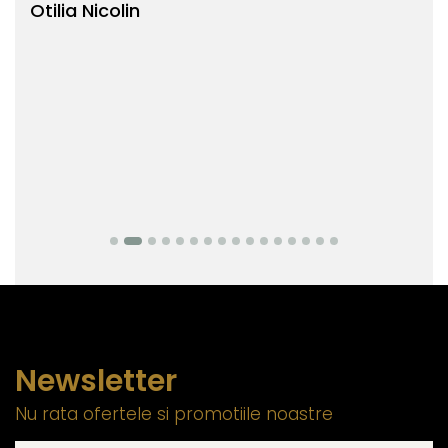
Otilia Nicolin
Bi
Newsletter
Nu rata ofertele si promotiile noastre