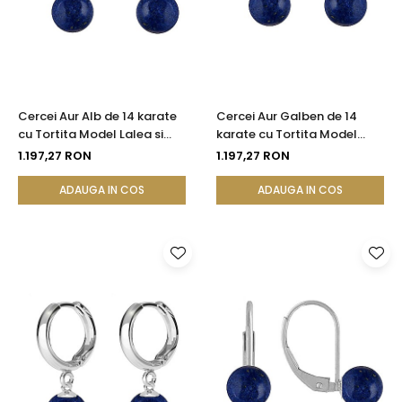
Cercei Aur Alb de 14 karate
Cercei Aur Galben de 14
cu Tortita Model Lalea si
karate cu Tortita Model
Pietre Semipretioase
Lalea si Pietre
1.197,27 RON
1.197,27 RON
Naturale de Lapis Lazuli de 8
Semipretioase Naturale de
mm
Lapis Lazuli de 8 mm
ADAUGA IN COS
ADAUGA IN COS