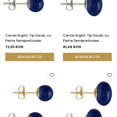
Seturi Perle cu Argint
Brățări cu Perle
Pandantive cu Perle
Brose cu Perle
Cercei Argint, Tip Surub, cu
Cercei Argint, Tip Surub, cu
Pietre Semipretioase
Pietre Semipretioase
Naturale de Lapis Lazuli de 8
Naturale de Lapis Lazuli de
72,35 RON
81,46 RON
mm
12 mm
ADAUGA IN COS
ADAUGA IN COS