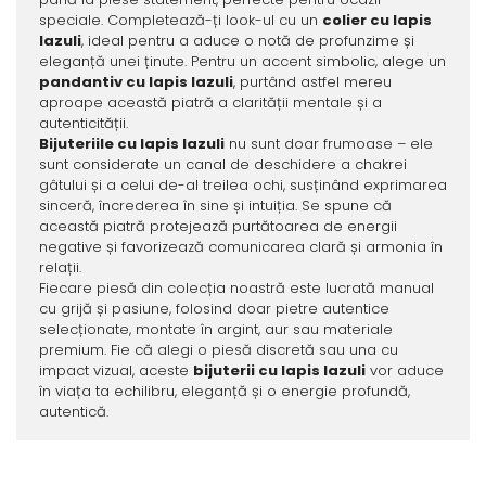
speciale. Completează-ți look-ul cu un
colier cu lapis
lazuli
, ideal pentru a aduce o notă de profunzime și
eleganță unei ținute. Pentru un accent simbolic, alege un
pandantiv cu lapis lazuli
, purtând astfel mereu
aproape această piatră a clarității mentale și a
autenticității.
Bijuteriile cu lapis lazuli
nu sunt doar frumoase – ele
sunt considerate un canal de deschidere a chakrei
gâtului și a celui de-al treilea ochi, susținând exprimarea
sinceră, încrederea în sine și intuiția. Se spune că
această piatră protejează purtătoarea de energii
negative și favorizează comunicarea clară și armonia în
relații.
Fiecare piesă din colecția noastră este lucrată manual
cu grijă și pasiune, folosind doar pietre autentice
selecționate, montate în argint, aur sau materiale
premium. Fie că alegi o piesă discretă sau una cu
impact vizual, aceste
bijuterii cu lapis lazuli
vor aduce
în viața ta echilibru, eleganță și o energie profundă,
autentică.