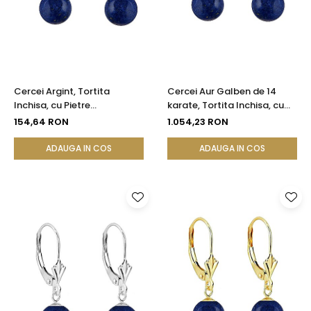
Cercei Argint, Tortita
Cercei Aur Galben de 14
Inchisa, cu Pietre
karate, Tortita Inchisa, cu
Semipretioase Naturale de
Pietre Semipretioase
154,64 RON
1.054,23 RON
Lapis Lazuli de 8 mm
Naturale de Lapis Lazuli de 8
mm
ADAUGA IN COS
ADAUGA IN COS