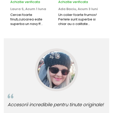
Achizitie verificata
Achizitie verificata
Achi
Laura S,
Acum 1 luna
Ada Baciu,
Acum 3 luni
Mun
Acu
Cercei foarte
Un colier foarte frumos!
finuti,culoarea eate
Perlele sunt superbe si
Bun
superba un navy ff
chiar au o calitate
cu b
frumos.Lucrati bine,cu
extraordinara.
sup
siguranta am sa revin pt
deca
mai multe comenzi.❤️
Rec
Accesorii incredibile pentru tinute originale!
Bij