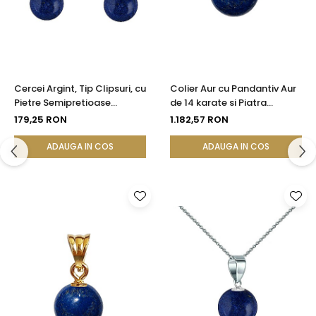
Cercei Argint, Tip Clipsuri, cu
Colier Aur cu Pandantiv Aur
Pietre Semipretioase
de 14 karate si Piatra
Naturale de Lapis Lazuli de 8
Semipretioasa Naturala de
179,25 RON
1.182,57 RON
mm
Lapis Lazuli de 8 mm
ADAUGA IN COS
ADAUGA IN COS