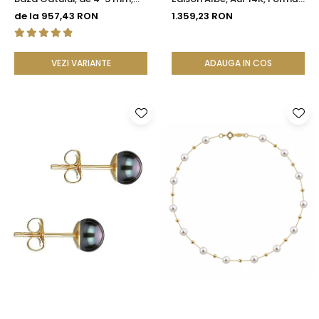
Perle Rare, Calitate AAA+,
Organică | KASKADDA®
de la 957,43 RON
1.359,23 RON
Aur 14K | KASKADDA®
VEZI VARIANTE
ADAUGA IN COS