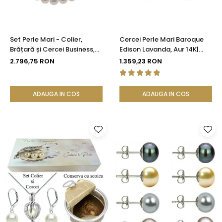
Set Perle Mari - Colier,
Cercei Perle Mari Baroque
Brățară și Cercei Business,
Edison Lavanda, Aur 14K|
Aur Galben 14K, Perle Albe
KASKADDA®
2.796,75 RON
1.359,23 RON
Premium 8,5-9,5 mm |
KASKADDA®
ADAUGA IN COS
ADAUGA IN COS