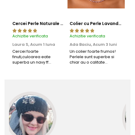
Cercei Perle Naturale Negre 5-6 mm, Buton AAA, Aur 14K (aur 585), Tip Șurub | KASKADDA®
Colier cu Perle Lavanda la Baza Gatului, de 4-5 mm, Perle Rare, Calitate AAA+, Aur 14K | KASKADDA®
Achizitie verificata
Achizitie verificata
Achi
Laura S,
Acum 1 luna
Ada Baciu,
Acum 3 luni
Mun
Acu
Cercei foarte
Un colier foarte frumos!
finuti,culoarea eate
Perlele sunt superbe si
Bun
superba un navy ff
chiar au o calitate
cu b
frumos.Lucrati bine,cu
extraordinara.
sup
siguranta am sa revin pt
deca
mai multe comenzi.❤️
Rec