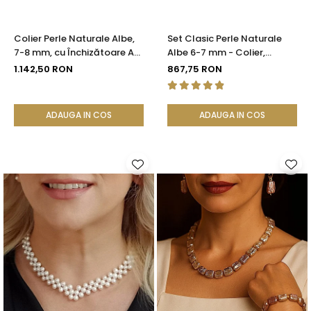
Colier Perle Naturale Albe,
Set Clasic Perle Naturale
7-8 mm, cu Închizătoare Aur
Albe 6-7 mm - Colier,
14K (aur 585) | KASKADDA®
Brățară și Cercei, Argint 925
1.142,50 RON
867,75 RON
| KASKADDA®
ADAUGA IN COS
ADAUGA IN COS