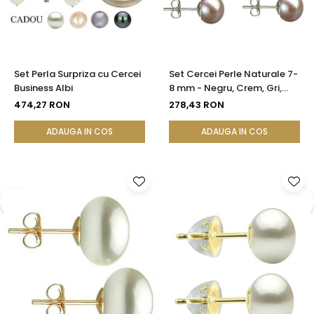
Set Perla Surpriza cu Cercei
Set Cercei Perle Naturale 7-
Business Albi
8 mm - Negru, Crem, Gri,
Lavandă - Argint 925 |
474,27 RON
278,43 RON
KASKADDA®
ADAUGA IN COS
ADAUGA IN COS