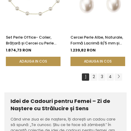
Set Perle Office- Colier,
Cercei Perle Albe, Naturale,
Brățară și Cercei cu Perle
Formă Lacrimă 8/5 mm și
Naturale Albe 4-5 mm, Aur
Aur Galben 14K | KASKADDA®
1.874,73 RON
1.239,82 RON
Galben 14K (aur 585) -
KASKADDA®
ADAUGA IN COS
ADAUGA IN COS
1
2
3
4
Idei de Cadouri pentru Femei – Zi de
Naștere cu Strălucire și Sens
Când vine ziua ei de naștere, îți dorești un cadou care
să spună: „Te cunosc. Știu ce te face să zâmbești.” În
această colecție de idei de cadouri pentru femei, am