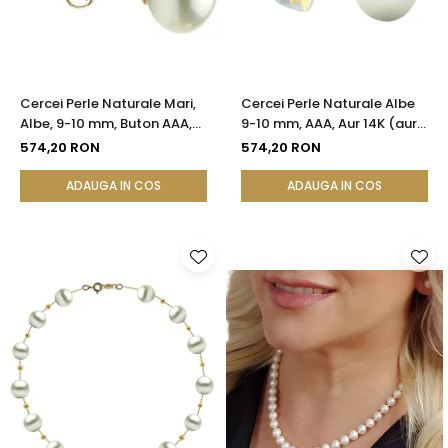
Cercei Perle Naturale Mari,
Cercei Perle Naturale Albe
Albe, 9-10 mm, Buton AAA,
9-10 mm, AAA, Aur 14K (aur
Aur 14K (aur 585), Tip Șurub |
585), Tip Șurub cu Fluturași
574,20 RON
574,20 RON
KASKADDA®
Silicon | KASKADDA®
ADAUGA IN COS
ADAUGA IN COS