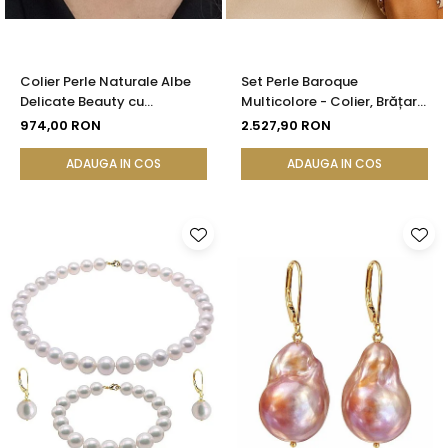
Colier Perle Naturale Albe
Set Perle Baroque
Delicate Beauty cu
Multicolore - Colier, Brățară
Închizătoare Argint |
și Cercei, Aur Galben 14K |
974,00 RON
2.527,90 RON
KASKADDA®
KASKADDA®
ADAUGA IN COS
ADAUGA IN COS