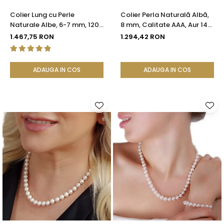
Colier Lung cu Perle
Colier Perla Naturală Albă,
Naturale Albe, 6-7 mm, 120
8 mm, Calitate AAA, Aur 14K
cm, Închizătoare Argint 925
(aur 585) | KASKADDA®
1.467,75 RON
1.294,42 RON
| KASKADDA®
ADAUGA IN COS
ADAUGA IN COS