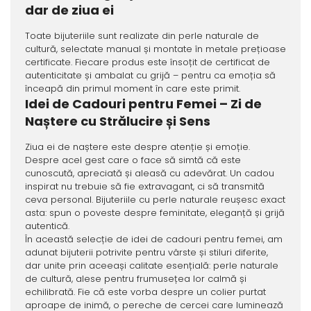
dar de ziua ei
Toate bijuteriile sunt realizate din perle naturale de
cultură, selectate manual și montate în metale prețioase
certificate. Fiecare produs este însoțit de certificat de
autenticitate și ambalat cu grijă – pentru ca emoția să
înceapă din primul moment în care este primit.
Idei de Cadouri pentru Femei – Zi de
Naștere cu Strălucire și Sens
Ziua ei de naștere este despre atenție și emoție.
Despre acel gest care o face să simtă că este
cunoscută, apreciată și aleasă cu adevărat. Un cadou
inspirat nu trebuie să fie extravagant, ci să transmită
ceva personal. Bijuteriile cu perle naturale reușesc exact
asta: spun o poveste despre feminitate, eleganță și grijă
autentică.
În această selecție de idei de cadouri pentru femei, am
adunat bijuterii potrivite pentru vârste și stiluri diferite,
dar unite prin aceeași calitate esențială: perle naturale
de cultură, alese pentru frumusețea lor calmă și
echilibrată. Fie că este vorba despre un colier purtat
aproape de inimă, o pereche de cercei care luminează