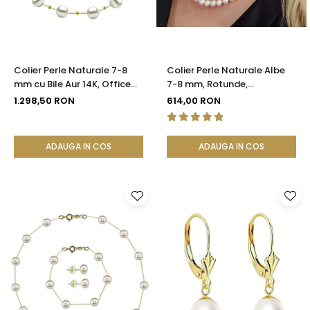
Colier Perle Naturale 7-8
Colier Perle Naturale Albe
mm cu Bile Aur 14K, Office
7-8 mm, Rotunde,
Elegant | KASKADDA®
Închizătoare Argint 925 |
1.298,50 RON
614,00 RON
KASKADDA®
ADAUGA IN COS
ADAUGA IN COS