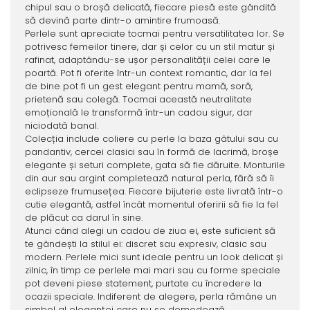
chipul sau o broșă delicată, fiecare piesă este gândită
să devină parte dintr-o amintire frumoasă.
Perlele sunt apreciate tocmai pentru versatilitatea lor. Se
potrivesc femeilor tinere, dar și celor cu un stil matur și
rafinat, adaptându-se ușor personalității celei care le
poartă. Pot fi oferite într-un context romantic, dar la fel
de bine pot fi un gest elegant pentru mamă, soră,
prietenă sau colegă. Tocmai această neutralitate
emoțională le transformă într-un cadou sigur, dar
niciodată banal.
Colecția include coliere cu perle la baza gâtului sau cu
pandantiv, cercei clasici sau în formă de lacrimă, broșe
elegante și seturi complete, gata să fie dăruite. Monturile
din aur sau argint completează natural perla, fără să îi
eclipseze frumusețea. Fiecare bijuterie este livrată într-o
cutie elegantă, astfel încât momentul oferirii să fie la fel
de plăcut ca darul în sine.
Atunci când alegi un cadou de ziua ei, este suficient să
te gândești la stilul ei: discret sau expresiv, clasic sau
modern. Perlele mici sunt ideale pentru un look delicat și
zilnic, în timp ce perlele mai mari sau cu forme speciale
pot deveni piese statement, purtate cu încredere la
ocazii speciale. Indiferent de alegere, perla rămâne un
simbol al eleganței care nu se demodează.