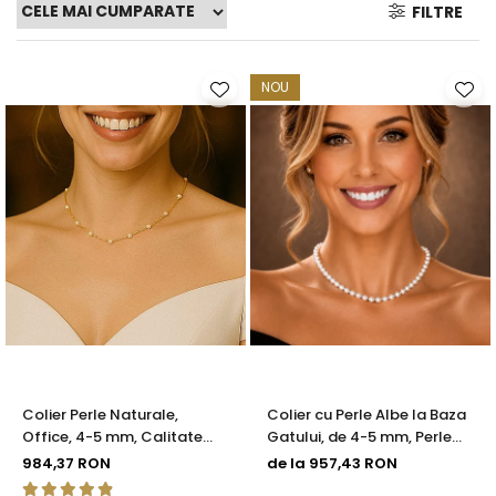
FILTRE
Seturi Perle cu Argint
Brățări cu Perle
Pandantive cu Perle
NOU
Brose cu Perle
Colier Perle Naturale,
Colier cu Perle Albe la Baza
Office, 4-5 mm, Calitate
Gatului, de 4-5 mm, Perle
AAA, Aur 14K | KASKADDA®
Rare, Calitate AAA+, Aur 14K
984,37 RON
de la 957,43 RON
| KASKADDA®