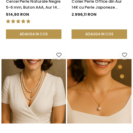
Cercei Perle Naturale Negre
Colier Perle Office din Aur
5-6 mm, Buton AAA, Aur 14K
14K cu Perle Japoneze
(aur 585), Tip Șurub |
Akoya 5,5 mm și Bile de Aur |
514,90 RON
2.996,11 RON
KASKADDA®
KASKADDA®
ADAUGA IN COS
ADAUGA IN COS