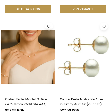
ADAUGA IN COS
VEZI VARIANTE
Colier Perle, Model Office,
Cercei Perle Naturale Albe
de 7-8 mm, Calitate AAA,
7-8 mm, Aur 14K (aur 585),
Aur 14K | KASKADDA®
Calitatea AAA | KASKADDA®
997,93 RON
527,59 RON