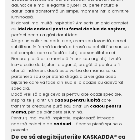
adunat cele mai elegante bijuterii cu perle naturale –
daruri care transformă un simplu moment într-o amintire
luminoasă.
Îți dorești mai multă inspirație? Am scris un ghid complet
cu
idei de cadouri pentru femei de ziua de naștere
,
perfect pentru a găsi darul ideal.
Alege un colier cu perle albe, crem sau lavandă, cercei
subtili sau în formă lacrimă, o broșă cu detalii fine sau un
set complet care reflectă stilul și personalitatea ei.
Fiecare piesă este montată în aur sau argint și livrată
într-o cutie de bijuterii elegantă, pregătită pentru a fi
oferită. Indiferent dacă este vorba de mama, sora,
partenera sau o prietenă dragă, aici vei găsi acea
bijuterie care va face din ziua ei o ocazie cu adevărat
specială.
Dacă vrei să alegi ceva și pentru alte ocazii speciale,
inspiră-te și dintr-un
cadou pentru iubită
care
transmite afecțiune pură sau dintr-un
cadou pentru
mama
, plin de blândețe și lumină.
Pentru și mai multă inspirație, explorează întreaga
noastră colecție de
cadouri
– fiecare piesă spune o
poveste.
De ce să alegi bijuteriile KASKADDA® ca