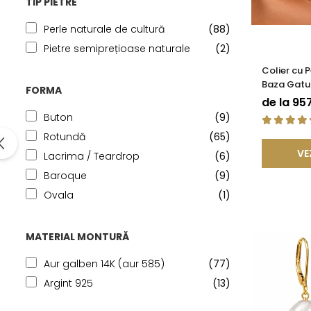
TIP PIETRE
Perle naturale de cultură
(88)
Pietre semiprețioase naturale
(2)
Colier cu 
Baza Gatul
FORMA
Rare, Calit
de la 95
KASKADDA
Buton
(9)
Rotundă
(65)
VE
Lacrima / Teardrop
(6)
Baroque
(9)
Ovala
(1)
MATERIAL MONTURĂ
Aur galben 14K (aur 585)
(77)
Argint 925
(13)