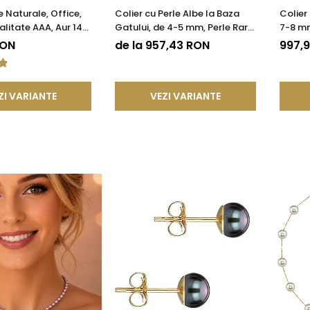
e Naturale, Office,
Colier cu Perle Albe la Baza
Colier
litate AAA, Aur 14K
Gatului, de 4-5 mm, Perle Rare,
7-8 mm
A®
Calitate AAA+, Aur 14K |
| KAS
RON
de la 957,43 RON
997,
KASKADDA®
ZI VARIANTE
VEZI VARIANTE