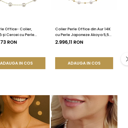
le Office- Colier,
Colier Perle Office din Aur 14K
 și Cercei cu Perle
cu Perle Japoneze Akoya 5,5
le Albe 4-5 mm, Aur
mm și Bile de Aur | KASKADDA®
,73 RON
2.996,11 RON
 14K (aur 585) -
DDA®
ADAUGA IN COS
ADAUGA IN COS