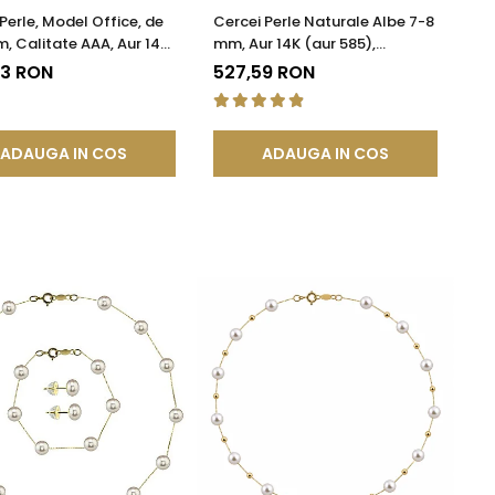
 Perle, Model Office, de
Cercei Perle Naturale Albe 7-8
, Calitate AAA, Aur 14K
mm, Aur 14K (aur 585),
KADDA®
Calitatea AAA | KASKADDA®
93 RON
527,59 RON
ADAUGA IN COS
ADAUGA IN COS