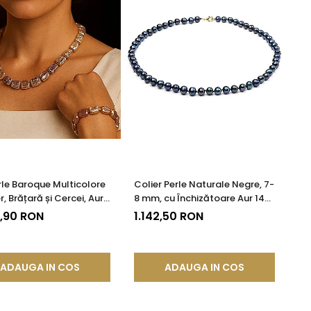
rle Baroque Multicolore
Colier Perle Naturale Negre, 7-
r, Brățară și Cercei, Aur
8 mm, cu Închizătoare Aur 14K
 14K | KASKADDA®
(aur 585) | KASKADDA®
7,90 RON
1.142,50 RON
ADAUGA IN COS
ADAUGA IN COS