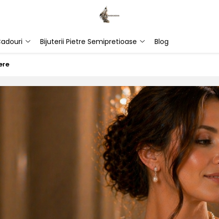
adouri
Bijuterii Pietre Semipretioase
Blog
ere