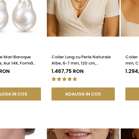
le Mari Baroque
Colier Lung cu Perle Naturale
Colier
e, Aur 14K, Formă
Albe, 6-7 mm, 120 cm,
mm, Ca
| KASKADDA®
Închizătoare Argint 925 |
585) |
 RON
1.467,75 RON
1.294
KASKADDA®
UGA IN COS
ADAUGA IN COS