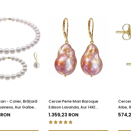
ari - Colier, Brățară
Cercei Perle Mari Baroque
Cercei
Business, Aur Galben
Edison Lavanda, Aur 14K|
Albe, 
 Albe Premium 8,5-9,5
KASKADDA®
14K (au
 RON
1.359,23 RON
574,
KADDA®
KASKA