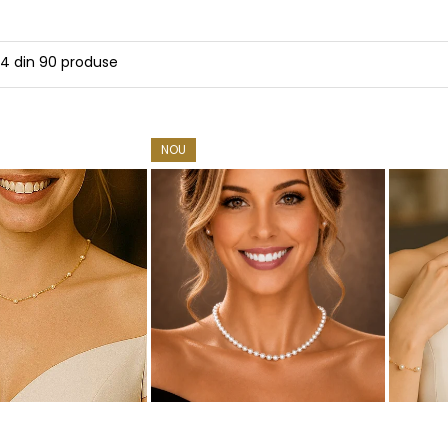
24
din
90
produse
NOU