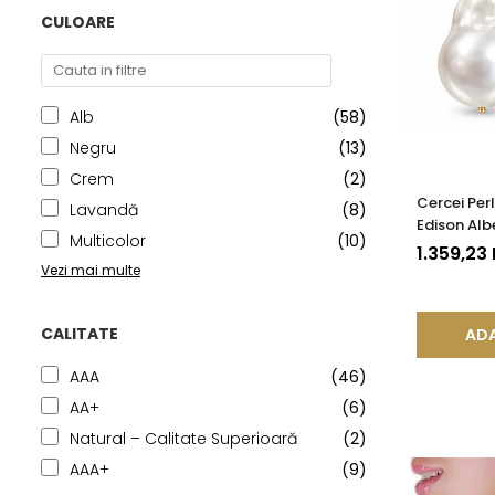
CULOARE
Alb
(58)
Negru
(13)
Crem
(2)
Cercei Per
Lavandă
(8)
Edison Alb
Multicolor
(10)
Organică 
1.359,23
Vezi mai multe
CALITATE
ADA
AAA
(46)
AA+
(6)
Natural – Calitate Superioară
(2)
AAA+
(9)