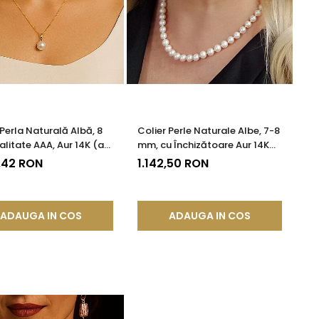
 Perla Naturală Albă, 8
Colier Perle Naturale Albe, 7-8
litate AAA, Aur 14K (aur
mm, cu Închizătoare Aur 14K
 KASKADDA®
(aur 585) | KASKADDA®
,42 RON
1.142,50 RON
ADAUGA IN COS
ADAUGA IN COS