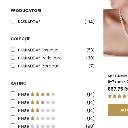
PRODUCATORI
KASKADDA®
(104)
COLECȚIE
KASKADDA® Essential
(53)
KASKADDA® Perle Rare
(30)
KASKADDA® Baroque
(7)
Set Clasic
6-7 mm - Co
RATING
Cercei, Ar
867,75 
Peste
(14)
Peste
(14)
ADA
Peste
(14)
Peste
(14)
Peste
(90)