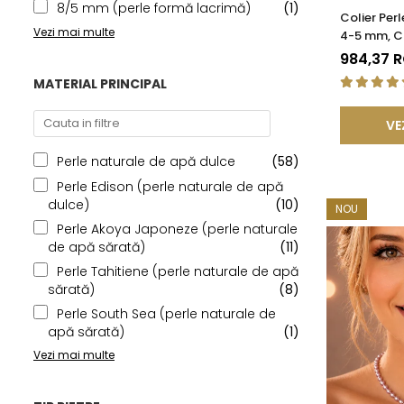
8/5 mm (perle formă lacrimă)
(1)
Colier Perl
Vezi mai multe
4-5 mm, Ca
| KASKADD
984,37 
MATERIAL PRINCIPAL
VE
Perle naturale de apă dulce
(58)
Perle Edison (perle naturale de apă
dulce)
(10)
NOU
Perle Akoya Japoneze (perle naturale
de apă sărată)
(11)
Perle Tahitiene (perle naturale de apă
sărată)
(8)
Perle South Sea (perle naturale de
apă sărată)
(1)
Vezi mai multe