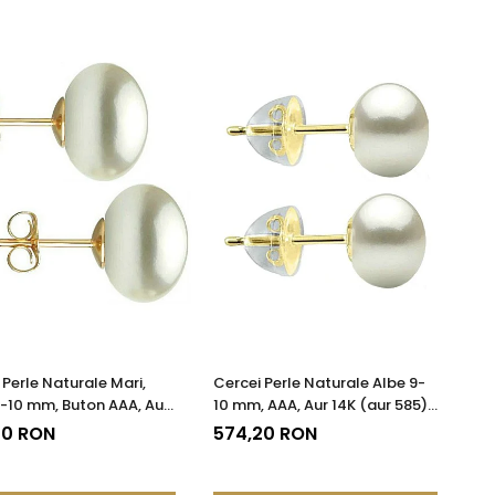
 Perle Naturale Mari,
Cercei Perle Naturale Albe 9-
9-10 mm, Buton AAA, Aur
10 mm, AAA, Aur 14K (aur 585),
r 585), Tip Șurub |
Tip Șurub cu Fluturași Silicon |
20 RON
574,20 RON
DDA®
KASKADDA®