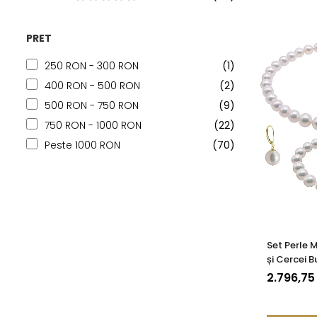
PRET
250 RON - 300 RON
(1)
400 RON - 500 RON
(2)
500 RON - 750 RON
(9)
750 RON - 1000 RON
(22)
Peste 1000 RON
(70)
Set Perle M
și Cercei 
14K, Perle
2.796,75
mm | KAS