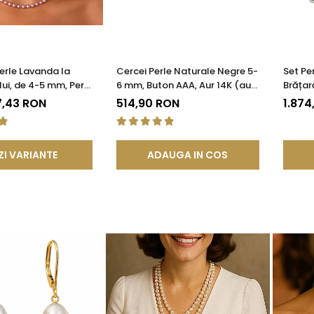
Perle Lavanda la
Cercei Perle Naturale Negre 5-
Set Per
ui, de 4-5 mm, Perle
6 mm, Buton AAA, Aur 14K (aur
Brățară
ate AAA+, Aur 14K |
585), Tip Șurub | KASKADDA®
Natura
7,43 RON
514,90 RON
1.874
®
Galben
KASKA
ZI VARIANTE
ADAUGA IN COS