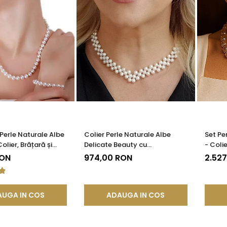
 Perle Naturale Albe
Colier Perle Naturale Albe
Set Pe
lier, Brățară și
Delicate Beauty cu
- Colie
gint 925 | KASKADDA®
Închizătoare Argint |
Galben
RON
974,00 RON
2.52
KASKADDA®
UGA IN COS
ADAUGA IN COS