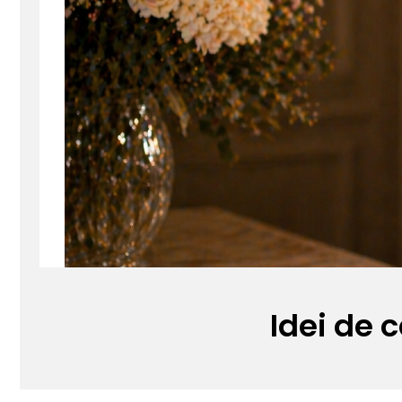
Seturi Perle cu Argint
Brățări cu Perle
Pandantive cu Perle
Brose cu Perle
Idei de 