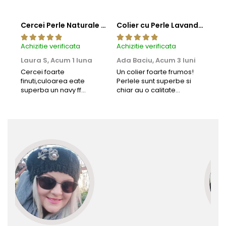
Cercei Perle Naturale Negre 5-6 mm, Buton AAA, Aur 14K (aur 585), Tip Șurub | KASKADDA®
Colier cu Perle Lavanda la Baza Gatului, de 4-5 mm, Perle Rare, Calitate AAA+, Aur 14K | KASKADDA®
Achizitie verificata
Achizitie verificata
Achi
Laura S,
Acum 1 luna
Ada Baciu,
Acum 3 luni
Mun
Acu
Cercei foarte
Un colier foarte frumos!
finuti,culoarea eate
Perlele sunt superbe si
Bun
superba un navy ff
chiar au o calitate
cu b
frumos.Lucrati bine,cu
extraordinara.
sup
siguranta am sa revin pt
deca
mai multe comenzi.❤️
Rec