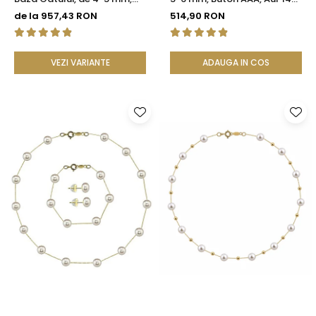
Perle Rare, Calitate AAA+,
(aur 585), Tip Șurub |
de la 957,43 RON
514,90 RON
Aur 14K | KASKADDA®
KASKADDA®
VEZI VARIANTE
ADAUGA IN COS