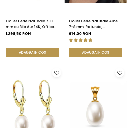
Colier Perle Naturale 7-8
Colier Perle Naturale Albe
mm cu Bile Aur 14K, Office
7-8 mm, Rotunde,
Elegant | KASKADDA®
Închizătoare Argint 925 |
1.298,50 RON
614,00 RON
KASKADDA®
ADAUGA IN COS
ADAUGA IN COS