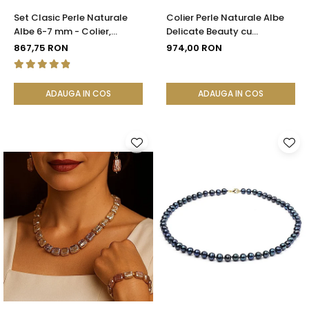
Set Clasic Perle Naturale
Colier Perle Naturale Albe
Albe 6-7 mm - Colier,
Delicate Beauty cu
Brățară și Cercei, Argint 925
Închizătoare Argint |
867,75 RON
974,00 RON
| KASKADDA®
KASKADDA®
ADAUGA IN COS
ADAUGA IN COS