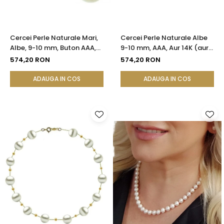
Cercei Perle Naturale Mari,
Cercei Perle Naturale Albe
Albe, 9-10 mm, Buton AAA,
9-10 mm, AAA, Aur 14K (aur
Aur 14K (aur 585), Tip Șurub |
585), Tip Șurub cu Fluturași
574,20 RON
574,20 RON
KASKADDA®
Silicon | KASKADDA®
ADAUGA IN COS
ADAUGA IN COS