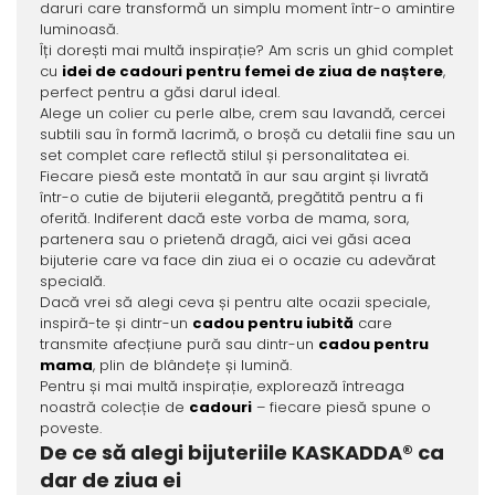
daruri care transformă un simplu moment într-o amintire
luminoasă.
Îți dorești mai multă inspirație? Am scris un ghid complet
cu
idei de cadouri pentru femei de ziua de naștere
,
perfect pentru a găsi darul ideal.
Alege un colier cu perle albe, crem sau lavandă, cercei
subtili sau în formă lacrimă, o broșă cu detalii fine sau un
set complet care reflectă stilul și personalitatea ei.
Fiecare piesă este montată în aur sau argint și livrată
într-o cutie de bijuterii elegantă, pregătită pentru a fi
oferită. Indiferent dacă este vorba de mama, sora,
partenera sau o prietenă dragă, aici vei găsi acea
bijuterie care va face din ziua ei o ocazie cu adevărat
specială.
Dacă vrei să alegi ceva și pentru alte ocazii speciale,
inspiră-te și dintr-un
cadou pentru iubită
care
transmite afecțiune pură sau dintr-un
cadou pentru
mama
, plin de blândețe și lumină.
Pentru și mai multă inspirație, explorează întreaga
noastră colecție de
cadouri
– fiecare piesă spune o
poveste.
De ce să alegi bijuteriile KASKADDA® ca
dar de ziua ei