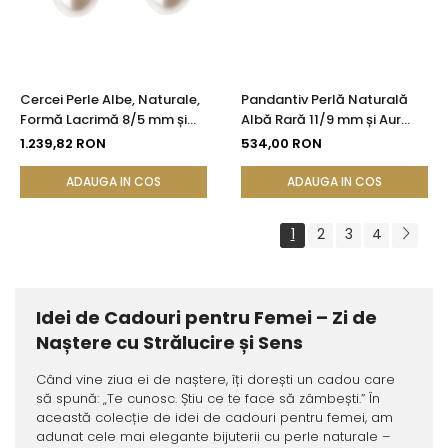
Cercei Perle Albe, Naturale,
Pandantiv Perlă Naturală
Formă Lacrimă 8/5 mm și
Albă Rară 11/9 mm și Aur
Aur Galben 14K | KASKADDA®
Galben 14K (aur 585) |
1.239,82 RON
534,00 RON
KASKADDA®
ADAUGA IN COS
ADAUGA IN COS
1
2
3
4
Idei de Cadouri pentru Femei – Zi de
Naștere cu Strălucire și Sens
Când vine ziua ei de naștere, îți dorești un cadou care
să spună: „Te cunosc. Știu ce te face să zâmbești.” În
această colecție de idei de cadouri pentru femei, am
adunat cele mai elegante bijuterii cu perle naturale –