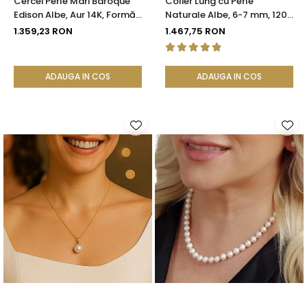
Cercei Perle Mari Baroque
Colier Lung cu Perle
Edison Albe, Aur 14K, Formă
Naturale Albe, 6-7 mm, 120
Organică | KASKADDA®
cm, Închizătoare Argint 925
1.359,23 RON
1.467,75 RON
| KASKADDA®
ADAUGA IN COS
ADAUGA IN COS