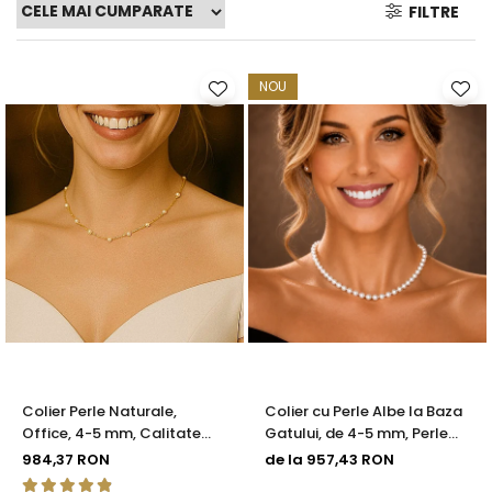
FILTRE
Seturi Perle cu Argint
Brățări cu Perle
Pandantive cu Perle
NOU
Brose cu Perle
Colier Perle Naturale,
Colier cu Perle Albe la Baza
Office, 4-5 mm, Calitate
Gatului, de 4-5 mm, Perle
AAA, Aur 14K | KASKADDA®
Rare, Calitate AAA+, Aur 14K
984,37 RON
de la 957,43 RON
| KASKADDA®