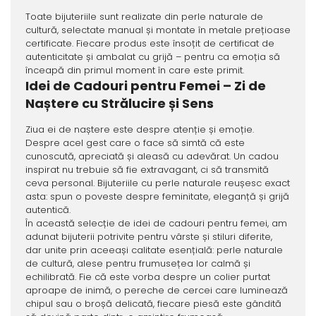
Toate bijuteriile sunt realizate din perle naturale de
cultură, selectate manual și montate în metale prețioase
certificate. Fiecare produs este însoțit de certificat de
autenticitate și ambalat cu grijă – pentru ca emoția să
înceapă din primul moment în care este primit.
Idei de Cadouri pentru Femei – Zi de
Naștere cu Strălucire și Sens
Ziua ei de naștere este despre atenție și emoție.
Despre acel gest care o face să simtă că este
cunoscută, apreciată și aleasă cu adevărat. Un cadou
inspirat nu trebuie să fie extravagant, ci să transmită
ceva personal. Bijuteriile cu perle naturale reușesc exact
asta: spun o poveste despre feminitate, eleganță și grijă
autentică.
În această selecție de idei de cadouri pentru femei, am
adunat bijuterii potrivite pentru vârste și stiluri diferite,
dar unite prin aceeași calitate esențială: perle naturale
de cultură, alese pentru frumusețea lor calmă și
echilibrată. Fie că este vorba despre un colier purtat
aproape de inimă, o pereche de cercei care luminează
chipul sau o broșă delicată, fiecare piesă este gândită