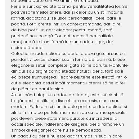
să devină parte dintr-o amintire frumoasă.
Perlele sunt apreciate tocmai pentru versatilitatea lor. Se
potrivesc femeilor tinere, dar și celor cu un stil matur și
rafinat, adaptându-se ușor personalității celei care le
poartă. Pot fi oferite într-un context romantic, dar la fel
de bine pot fi un gest elegant pentru mamă, soră,
prietenă sau colegă. Tocmai această neutralitate
emoțională le transformă într-un cadou sigur, dar
niciodată banal.
Colecția include coliere cu perle la baza gâtului sau cu
pandantiv, cercei clasici sau în formă de lacrimă, broșe
elegante și seturi complete, gata să fie dăruite. Monturile
din aur sau argint completează natural perla, fără să îi
eclipseze frumusețea. Fiecare bijuterie este livrată într-o
cutie elegantă, astfel încât momentul oferirii să fie la fel
de plăcut ca darul în sine.
Atunci când alegi un cadou de ziua ei, este suficient să
te gândești la stilul ei: discret sau expresiv, clasic sau
modern. Perlele mici sunt ideale pentru un look delicat și
zilnic, în timp ce perlele mai mari sau cu forme speciale
pot deveni piese statement, purtate cu încredere la
ocazii speciale. Indiferent de alegere, perla rămâne un
simbol al eleganței care nu se demodează.
Un cadou cu perle nu este doar frumos în ziua în care