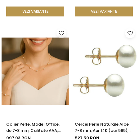
VEZI VARIANTE
VEZI VARIANTE
Colier Perle, Model Office,
Cercei Perle Naturale Albe
de 7-8 mm, Calitate AAA,
7-8 mm, Aur 14K (aur 585),
Aur 14K | KASKADDA®
Calitatea AAA | KASKADDA®
997,93 RON
527,59 RON