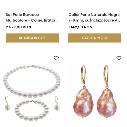
Set Perle Baroque
Colier Perle Naturale Negre,
Multicolore - Colier, Brățară
7-8 mm, cu Închizătoare Aur
și Cercei, Aur Galben 14K |
14K (aur 585) | KASKADDA®
2.527,90 RON
1.142,50 RON
KASKADDA®
ADAUGA IN COS
ADAUGA IN COS