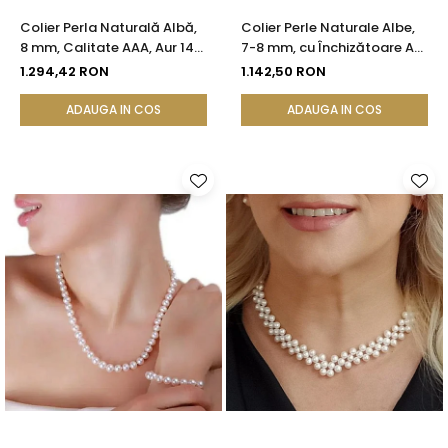
Colier Perla Naturală Albă,
Colier Perle Naturale Albe,
8 mm, Calitate AAA, Aur 14K
7-8 mm, cu Închizătoare Aur
(aur 585) | KASKADDA®
14K (aur 585) | KASKADDA®
1.294,42 RON
1.142,50 RON
ADAUGA IN COS
ADAUGA IN COS