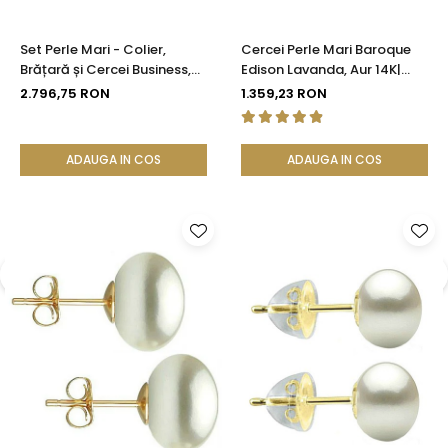
Set Perle Mari - Colier,
Cercei Perle Mari Baroque
Brățară și Cercei Business,
Edison Lavanda, Aur 14K|
Aur Galben 14K, Perle Albe
KASKADDA®
2.796,75 RON
1.359,23 RON
Premium 8,5-9,5 mm |
KASKADDA®
ADAUGA IN COS
ADAUGA IN COS