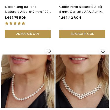
Colier Lung cu Perle
Colier Perla Naturală Albă,
Naturale Albe, 6-7 mm, 120
8 mm, Calitate AAA, Aur 14K
cm, Închizătoare Argint 925
(aur 585) | KASKADDA®
1.467,75 RON
1.294,42 RON
| KASKADDA®
ADAUGA IN COS
ADAUGA IN COS