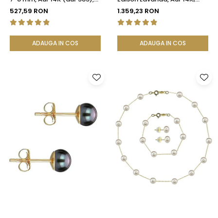
Calitatea AAA | KASKADDA®
KASKADDA®
527,59 RON
1.359,23 RON
ADAUGA IN COS
ADAUGA IN COS