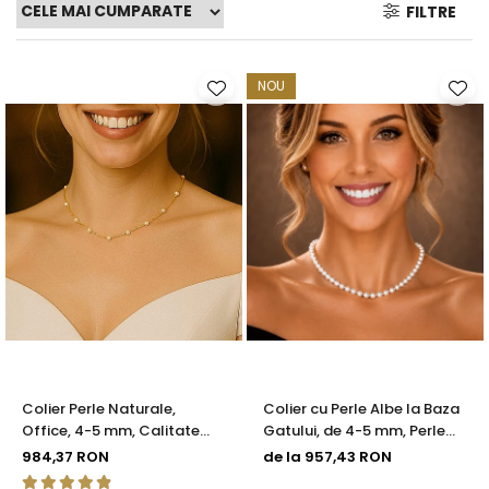
FILTRE
Seturi Perle cu Argint
Brățări cu Perle
Pandantive cu Perle
NOU
Brose cu Perle
Colier Perle Naturale,
Colier cu Perle Albe la Baza
Office, 4-5 mm, Calitate
Gatului, de 4-5 mm, Perle
AAA, Aur 14K | KASKADDA®
Rare, Calitate AAA+, Aur 14K
984,37 RON
de la 957,43 RON
| KASKADDA®