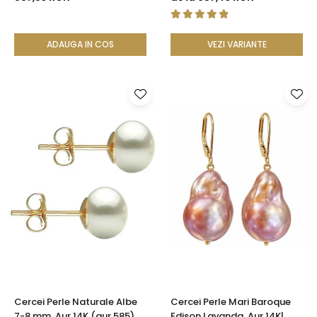
Aur 14K | KASKADDA®
ADAUGA IN COS
VEZI VARIANTE
Cercei Perle Naturale Albe
Cercei Perle Mari Baroque
7-8 mm, Aur 14K (aur 585),
Edison Lavanda, Aur 14K|