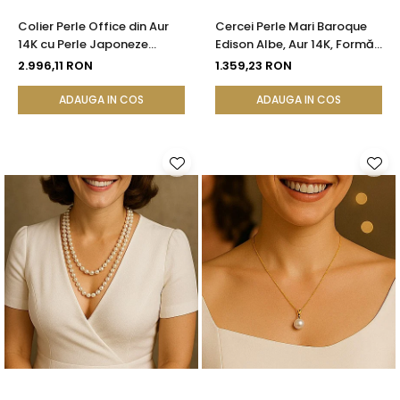
Colier Perle Office din Aur
Cercei Perle Mari Baroque
14K cu Perle Japoneze
Edison Albe, Aur 14K, Formă
Akoya 5,5 mm și Bile de Aur |
Organică | KASKADDA®
2.996,11 RON
1.359,23 RON
KASKADDA®
ADAUGA IN COS
ADAUGA IN COS