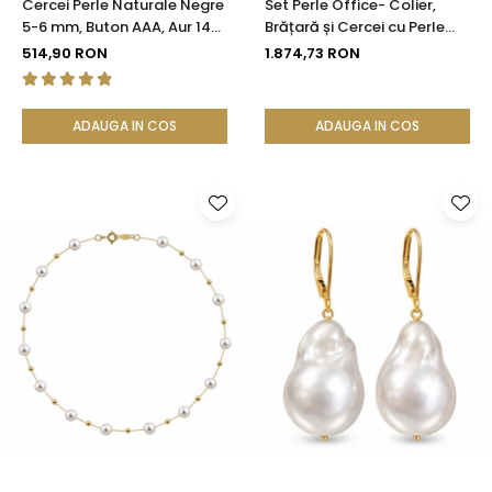
Cercei Perle Naturale Negre
Set Perle Office- Colier,
5-6 mm, Buton AAA, Aur 14K
Brățară și Cercei cu Perle
(aur 585), Tip Șurub |
Naturale Albe 4-5 mm, Aur
514,90 RON
1.874,73 RON
KASKADDA®
Galben 14K (aur 585) -
KASKADDA®
ADAUGA IN COS
ADAUGA IN COS