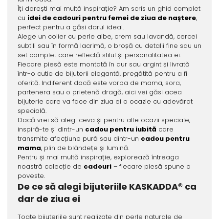
Îți dorești mai multă inspirație? Am scris un ghid complet
cu
idei de cadouri pentru femei de ziua de naștere
,
perfect pentru a găsi darul ideal.
Alege un colier cu perle albe, crem sau lavandă, cercei
subtili sau în formă lacrimă, o broșă cu detalii fine sau un
set complet care reflectă stilul și personalitatea ei.
Fiecare piesă este montată în aur sau argint și livrată
într-o cutie de bijuterii elegantă, pregătită pentru a fi
oferită. Indiferent dacă este vorba de mama, sora,
partenera sau o prietenă dragă, aici vei găsi acea
bijuterie care va face din ziua ei o ocazie cu adevărat
specială.
Dacă vrei să alegi ceva și pentru alte ocazii speciale,
inspiră-te și dintr-un
cadou pentru iubită
care
transmite afecțiune pură sau dintr-un
cadou pentru
mama
, plin de blândețe și lumină.
Pentru și mai multă inspirație, explorează întreaga
noastră colecție de
cadouri
– fiecare piesă spune o
poveste.
De ce să alegi bijuteriile KASKADDA® ca
dar de ziua ei
Toate bijuteriile sunt realizate din perle naturale de