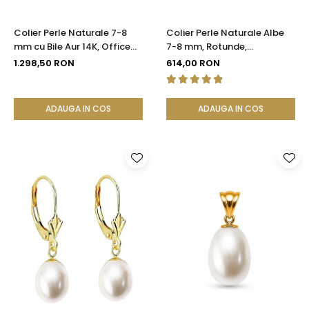
Colier Perle Naturale 7-8
Colier Perle Naturale Albe
mm cu Bile Aur 14K, Office
7-8 mm, Rotunde,
Elegant | KASKADDA®
Închizătoare Argint 925 |
1.298,50 RON
614,00 RON
KASKADDA®
ADAUGA IN COS
ADAUGA IN COS