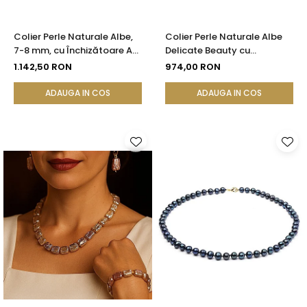
Colier Perle Naturale Albe,
Colier Perle Naturale Albe
7-8 mm, cu Închizătoare Aur
Delicate Beauty cu
14K (aur 585) | KASKADDA®
Închizătoare Argint |
1.142,50 RON
974,00 RON
KASKADDA®
ADAUGA IN COS
ADAUGA IN COS