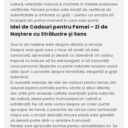
cultură, selectate manual și montate în metale prețioase
certificate. Fiecare produs este însoțit de certificat de
autenticitate și ambalat cu grijă – pentru ca emoția să
înceapă din primul moment în care este primit.
Idei de Cadouri pentru Femei – Zi de
Naștere cu Strălucire și Sens
Ziua ei de naștere este despre atenție și emoție.
Despre acel gest care o face să simtă că este
cunoscută, apreciată și aleasă cu adevărat. Un cadou
inspirat nu trebuie să fie extravagant, ci să transmită
ceva personal. Bijuteriile cu perle naturale reușesc exact
asta: spun o poveste despre feminitate, eleganță și grijă
autentică.
În această selecție de idei de cadouri pentru femei, am
adunat bijuterii potrivite pentru vârste și stiluri diferite,
dar unite prin aceeași calitate esențială: perle naturale
de cultură, alese pentru frumusețea lor calmă și
echilibrată. Fie că este vorba despre un colier purtat
aproape de inimă, o pereche de cercei care luminează
chipul sau o broșă delicată, fiecare piesă este gândită
să devină parte dintr-o amintire frumoasă.
Perlele sunt apreciate tocmai pentru versatilitatea lor. Se