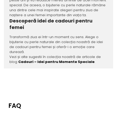
peste ani și va readuce mereu aminte de acel moment
special. De aceea, o bijuterie cu perle naturale rămâne
una dintre cele mai inspirate alegeri pentru ziua de
naștere a unei femei importante din viața ta.
Descoperă idei de cadouri pentru
femei
Transformă ziua ei într-un moment cu sens. Alege o
bijuterie cu perle naturale din colecția noastră de idei
de cadouri pentru femei și oferă-i o emoție care
durează.
Vezi și alte sugestii în colecția noastră de articole de
blog
Cadouri – Idei pentru Momente Speciale
.
FAQ