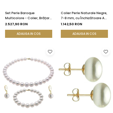
Set Perle Baroque
Colier Perle Naturale Negre,
Multicolore - Colier, Brățară
7-8 mm, cu Închizătoare Aur
și Cercei, Aur Galben 14K |
14K (aur 585) | KASKADDA®
2.527,90 RON
1.142,50 RON
KASKADDA®
ADAUGA IN COS
ADAUGA IN COS