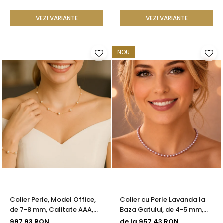
VEZI VARIANTE
VEZI VARIANTE
NOU
Colier Perle, Model Office,
Colier cu Perle Lavanda la
de 7-8 mm, Calitate AAA,
Baza Gatului, de 4-5 mm,
Aur 14K | KASKADDA®
Perle Rare, Calitate AAA+,
997,93 RON
de la 957,43 RON