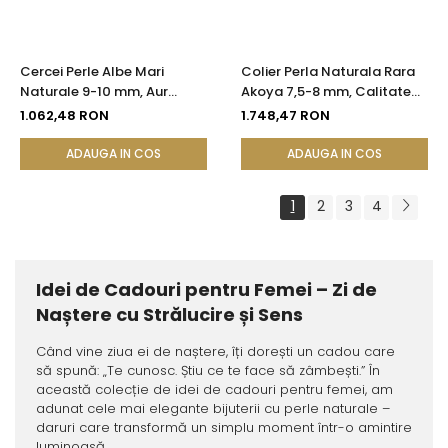
Cercei Perle Albe Mari
Colier Perla Naturala Rara
Naturale 9-10 mm, Aur
Akoya 7,5-8 mm, Calitate
Galben 14K, Formă Buton,
AAA+, Aur 14K | KASKADDA®
1.062,48 RON
1.748,47 RON
Tortiță Închisă | KASKADDA®
ADAUGA IN COS
ADAUGA IN COS
1
2
3
4
Idei de Cadouri pentru Femei – Zi de
Naștere cu Strălucire și Sens
Când vine ziua ei de naștere, îți dorești un cadou care
să spună: „Te cunosc. Știu ce te face să zâmbești.” În
această colecție de idei de cadouri pentru femei, am
adunat cele mai elegante bijuterii cu perle naturale –
daruri care transformă un simplu moment într-o amintire
luminoasă.