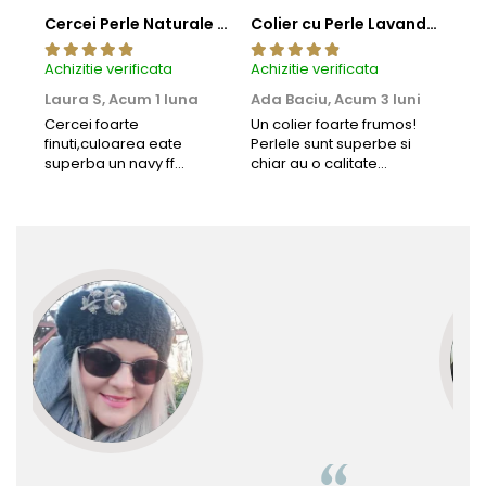
Cercei Perle Naturale Negre 5-6 mm, Buton AAA, Aur 14K (aur 585), Tip Șurub | KASKADDA®
Colier cu Perle Lavanda la Baza Gatului, de 4-5 mm, Perle Rare, Calitate AAA+, Aur 14K | KASKADDA®
Achizitie verificata
Achizitie verificata
Achi
Laura S,
Acum 1 luna
Ada Baciu,
Acum 3 luni
Mun
Acu
Cercei foarte
Un colier foarte frumos!
finuti,culoarea eate
Perlele sunt superbe si
Bun
superba un navy ff
chiar au o calitate
cu b
frumos.Lucrati bine,cu
extraordinara.
sup
siguranta am sa revin pt
deca
mai multe comenzi.❤️
Rec