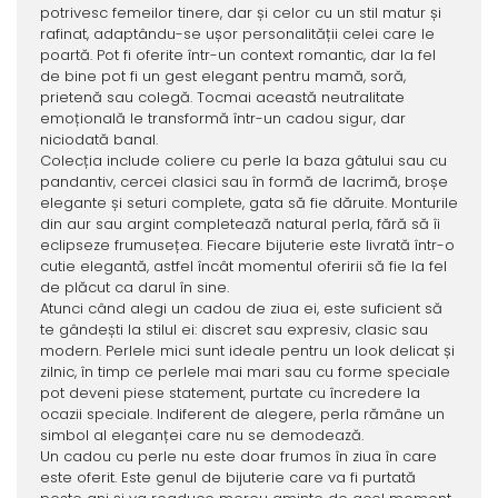
potrivesc femeilor tinere, dar și celor cu un stil matur și
rafinat, adaptându-se ușor personalității celei care le
poartă. Pot fi oferite într-un context romantic, dar la fel
de bine pot fi un gest elegant pentru mamă, soră,
prietenă sau colegă. Tocmai această neutralitate
emoțională le transformă într-un cadou sigur, dar
niciodată banal.
Colecția include coliere cu perle la baza gâtului sau cu
pandantiv, cercei clasici sau în formă de lacrimă, broșe
elegante și seturi complete, gata să fie dăruite. Monturile
din aur sau argint completează natural perla, fără să îi
eclipseze frumusețea. Fiecare bijuterie este livrată într-o
cutie elegantă, astfel încât momentul oferirii să fie la fel
de plăcut ca darul în sine.
Atunci când alegi un cadou de ziua ei, este suficient să
te gândești la stilul ei: discret sau expresiv, clasic sau
modern. Perlele mici sunt ideale pentru un look delicat și
zilnic, în timp ce perlele mai mari sau cu forme speciale
pot deveni piese statement, purtate cu încredere la
ocazii speciale. Indiferent de alegere, perla rămâne un
simbol al eleganței care nu se demodează.
Un cadou cu perle nu este doar frumos în ziua în care
este oferit. Este genul de bijuterie care va fi purtată