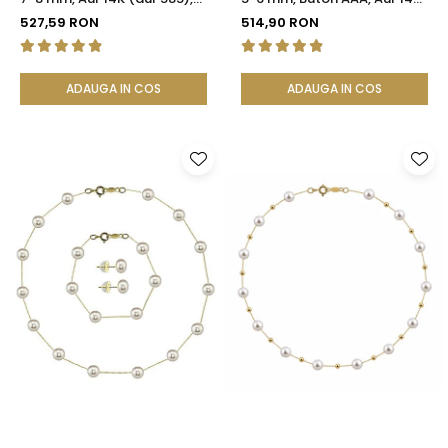
Calitatea AAA | KASKADDA®
(aur 585), Tip Șurub |
527,59 RON
514,90 RON
KASKADDA®
ADAUGA IN COS
ADAUGA IN COS