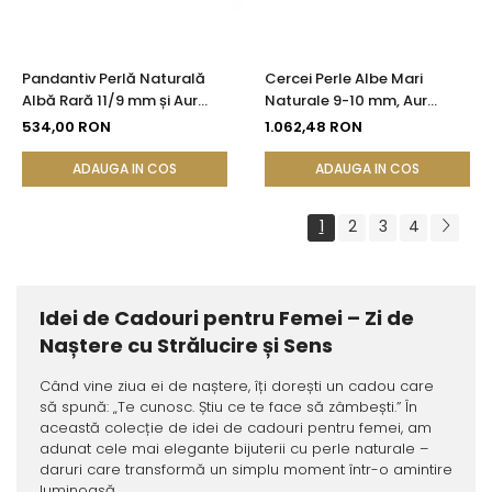
Pandantiv Perlă Naturală
Cercei Perle Albe Mari
Albă Rară 11/9 mm și Aur
Naturale 9-10 mm, Aur
Galben 14K (aur 585) |
Galben 14K, Formă Buton,
534,00 RON
1.062,48 RON
KASKADDA®
Tortiță Închisă | KASKADDA®
ADAUGA IN COS
ADAUGA IN COS
1
2
3
4
Idei de Cadouri pentru Femei – Zi de
Naștere cu Strălucire și Sens
Când vine ziua ei de naștere, îți dorești un cadou care
să spună: „Te cunosc. Știu ce te face să zâmbești.” În
această colecție de idei de cadouri pentru femei, am
adunat cele mai elegante bijuterii cu perle naturale –
daruri care transformă un simplu moment într-o amintire
luminoasă.