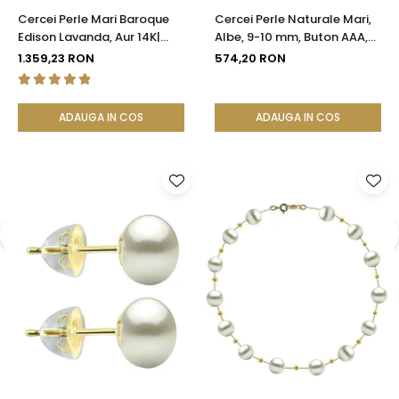
Cercei Perle Mari Baroque
Cercei Perle Naturale Mari,
Edison Lavanda, Aur 14K|
Albe, 9-10 mm, Buton AAA,
KASKADDA®
Aur 14K (aur 585), Tip Șurub |
1.359,23 RON
574,20 RON
KASKADDA®
ADAUGA IN COS
ADAUGA IN COS