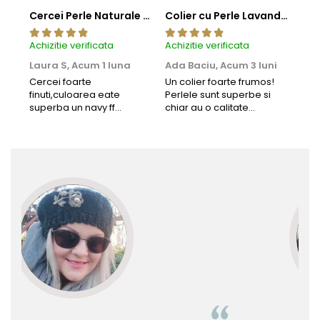
Cercei Perle Naturale Negre 5-6 mm, Buton AAA, Aur 14K (aur 585), Tip Șurub | KASKADDA®
Colier cu Perle Lavanda la Baza Gatului, de 4-5 mm, Perle Rare, Calitate AAA+, Aur 14K | KASKADDA®
Achizitie verificata
Achizitie verificata
Achi
Laura S,
Acum 1 luna
Ada Baciu,
Acum 3 luni
Mun
Acu
Cercei foarte
Un colier foarte frumos!
finuti,culoarea eate
Perlele sunt superbe si
Bun
superba un navy ff
chiar au o calitate
cu b
frumos.Lucrati bine,cu
extraordinara.
sup
siguranta am sa revin pt
deca
mai multe comenzi.❤️
Rec