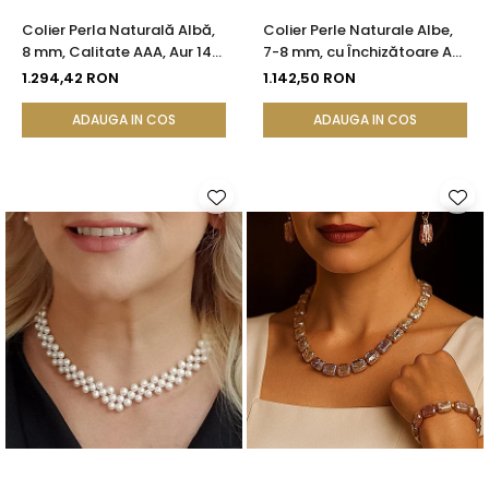
Colier Perla Naturală Albă,
Colier Perle Naturale Albe,
8 mm, Calitate AAA, Aur 14K
7-8 mm, cu Închizătoare Aur
(aur 585) | KASKADDA®
14K (aur 585) | KASKADDA®
1.294,42 RON
1.142,50 RON
ADAUGA IN COS
ADAUGA IN COS