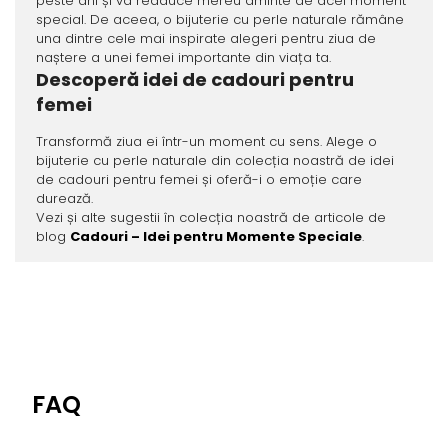
peste ani și va readuce mereu aminte de acel moment
special. De aceea, o bijuterie cu perle naturale rămâne
una dintre cele mai inspirate alegeri pentru ziua de
naștere a unei femei importante din viața ta.
Descoperă idei de cadouri pentru
femei
Transformă ziua ei într-un moment cu sens. Alege o
bijuterie cu perle naturale din colecția noastră de idei
de cadouri pentru femei și oferă-i o emoție care
durează.
Vezi și alte sugestii în colecția noastră de articole de
blog
Cadouri – Idei pentru Momente Speciale
.
FAQ