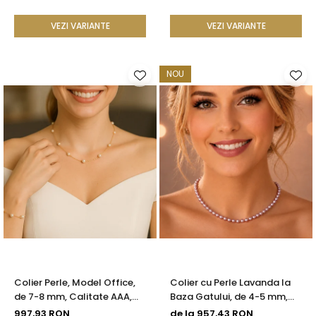
VEZI VARIANTE
VEZI VARIANTE
NOU
Colier Perle, Model Office,
Colier cu Perle Lavanda la
de 7-8 mm, Calitate AAA,
Baza Gatului, de 4-5 mm,
Aur 14K | KASKADDA®
Perle Rare, Calitate AAA+,
997,93 RON
de la 957,43 RON