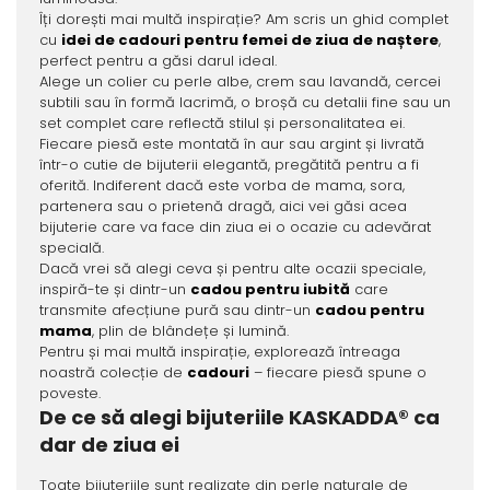
Îți dorești mai multă inspirație? Am scris un ghid complet
cu
idei de cadouri pentru femei de ziua de naștere
,
perfect pentru a găsi darul ideal.
Alege un colier cu perle albe, crem sau lavandă, cercei
subtili sau în formă lacrimă, o broșă cu detalii fine sau un
set complet care reflectă stilul și personalitatea ei.
Fiecare piesă este montată în aur sau argint și livrată
într-o cutie de bijuterii elegantă, pregătită pentru a fi
oferită. Indiferent dacă este vorba de mama, sora,
partenera sau o prietenă dragă, aici vei găsi acea
bijuterie care va face din ziua ei o ocazie cu adevărat
specială.
Dacă vrei să alegi ceva și pentru alte ocazii speciale,
inspiră-te și dintr-un
cadou pentru iubită
care
transmite afecțiune pură sau dintr-un
cadou pentru
mama
, plin de blândețe și lumină.
Pentru și mai multă inspirație, explorează întreaga
noastră colecție de
cadouri
– fiecare piesă spune o
poveste.
De ce să alegi bijuteriile KASKADDA® ca
dar de ziua ei
Toate bijuteriile sunt realizate din perle naturale de