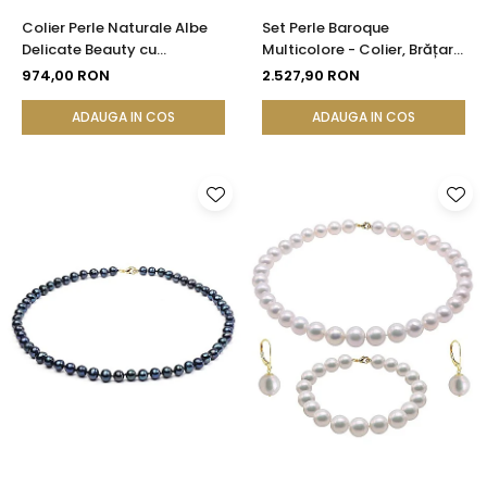
Colier Perle Naturale Albe
Set Perle Baroque
Delicate Beauty cu
Multicolore - Colier, Brățară
Închizătoare Argint |
și Cercei, Aur Galben 14K |
974,00 RON
2.527,90 RON
KASKADDA®
KASKADDA®
ADAUGA IN COS
ADAUGA IN COS