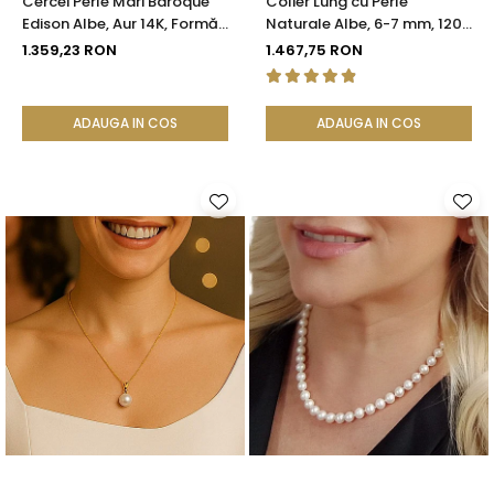
Cercei Perle Mari Baroque
Colier Lung cu Perle
Edison Albe, Aur 14K, Formă
Naturale Albe, 6-7 mm, 120
Organică | KASKADDA®
cm, Închizătoare Argint 925
1.359,23 RON
1.467,75 RON
| KASKADDA®
ADAUGA IN COS
ADAUGA IN COS