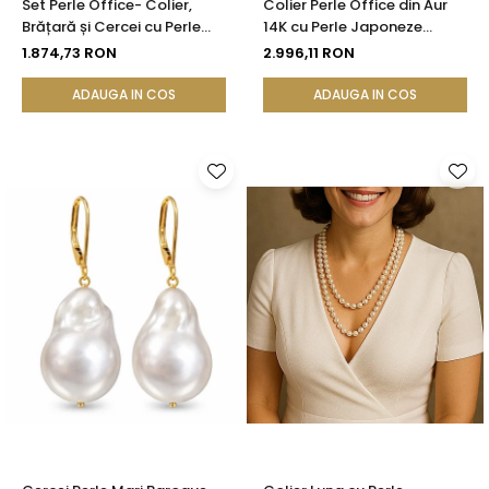
Set Perle Office- Colier,
Colier Perle Office din Aur
Brățară și Cercei cu Perle
14K cu Perle Japoneze
Naturale Albe 4-5 mm, Aur
Akoya 5,5 mm și Bile de Aur |
1.874,73 RON
2.996,11 RON
Galben 14K (aur 585) -
KASKADDA®
KASKADDA®
ADAUGA IN COS
ADAUGA IN COS