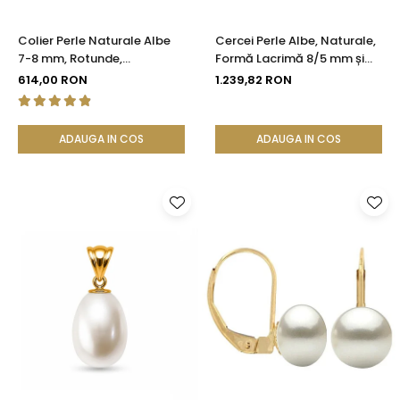
Colier Perle Naturale Albe
Cercei Perle Albe, Naturale,
7-8 mm, Rotunde,
Formă Lacrimă 8/5 mm și
Închizătoare Argint 925 |
Aur Galben 14K | KASKADDA®
614,00 RON
1.239,82 RON
KASKADDA®
ADAUGA IN COS
ADAUGA IN COS