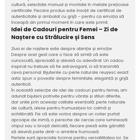
cultură, selectate manual și montate în metale prețioase
certificate. Fiecare produs este însoțit de certificat de
autenticitate și ambalat cu grijă – pentru ca emoția să
înceapă din primul moment în care este primit.
Idei de Cadouri pentru Femei – Zi de
Naștere cu Strălucire și Sens
Ziua ei de naștere este despre atenție și emoție.
Despre acel gest care o face să simtă că este
cunoscută, apreciată și aleasă cu adevărat. Un cadou
inspirat nu trebuie să fie extravagant, ci să transmită
ceva personal. Bijuteriile cu perle naturale reușesc exact
asta: spun o poveste despre feminitate, eleganță și grijă
autentică.
În această selecție de idei de cadouri pentru femei, am
adunat bijuterii potrivite pentru vârste și stiluri diferite,
dar unite prin aceeași calitate esențială: perle naturale
de cultură, alese pentru frumusețea lor calmă și
echilibrată. Fie că este vorba despre un colier purtat
aproape de inimă, o pereche de cercei care luminează
chipul sau o broșă delicată, fiecare piesă este gândită
să devină parte dintr-o amintire frumoasă.
Perlele sunt apreciate tocmai pentru versatilitatea lor. Se