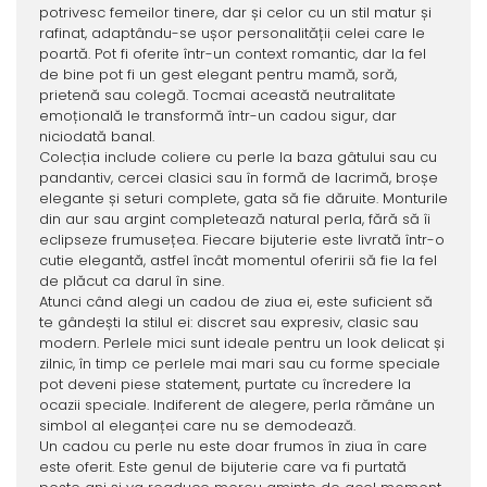
potrivesc femeilor tinere, dar și celor cu un stil matur și
rafinat, adaptându-se ușor personalității celei care le
poartă. Pot fi oferite într-un context romantic, dar la fel
de bine pot fi un gest elegant pentru mamă, soră,
prietenă sau colegă. Tocmai această neutralitate
emoțională le transformă într-un cadou sigur, dar
niciodată banal.
Colecția include coliere cu perle la baza gâtului sau cu
pandantiv, cercei clasici sau în formă de lacrimă, broșe
elegante și seturi complete, gata să fie dăruite. Monturile
din aur sau argint completează natural perla, fără să îi
eclipseze frumusețea. Fiecare bijuterie este livrată într-o
cutie elegantă, astfel încât momentul oferirii să fie la fel
de plăcut ca darul în sine.
Atunci când alegi un cadou de ziua ei, este suficient să
te gândești la stilul ei: discret sau expresiv, clasic sau
modern. Perlele mici sunt ideale pentru un look delicat și
zilnic, în timp ce perlele mai mari sau cu forme speciale
pot deveni piese statement, purtate cu încredere la
ocazii speciale. Indiferent de alegere, perla rămâne un
simbol al eleganței care nu se demodează.
Un cadou cu perle nu este doar frumos în ziua în care
este oferit. Este genul de bijuterie care va fi purtată