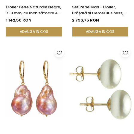
Colier Perle Naturale Negre,
Set Perle Mari - Colier,
7-8 mm, cu Închizătoare Aur
Brățară și Cercei Business,
14K (aur 585) | KASKADDA®
Aur Galben 14K, Perle Albe
1.142,50 RON
2.796,75 RON
Premium 8,5-9,5 mm |
KASKADDA®
ADAUGA IN COS
ADAUGA IN COS