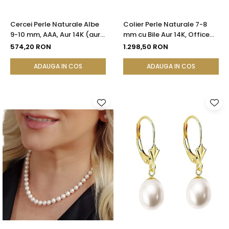
Cercei Perle Naturale Albe
Colier Perle Naturale 7-8
9-10 mm, AAA, Aur 14K (aur
mm cu Bile Aur 14K, Office
585), Tip Șurub cu Fluturași
Elegant | KASKADDA®
574,20 RON
1.298,50 RON
Silicon | KASKADDA®
ADAUGA IN COS
ADAUGA IN COS