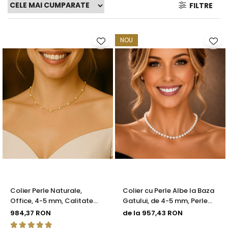
FILTRE
Seturi Perle cu Argint
Brățări cu Perle
Pandantive cu Perle
NOU
Brose cu Perle
Colier Perle Naturale,
Colier cu Perle Albe la Baza
Office, 4-5 mm, Calitate
Gatului, de 4-5 mm, Perle
AAA, Aur 14K | KASKADDA®
Rare, Calitate AAA+, Aur 14K
984,37 RON
de la 957,43 RON
| KASKADDA®