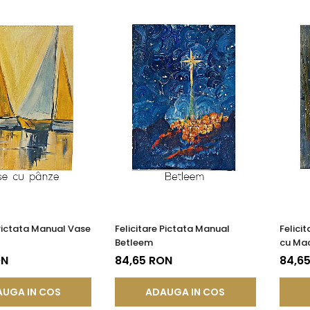
 Pictata Manual Vase
Felicitare Pictata Manual
Felici
Betleem
cu Mac
ON
84,65 RON
84,6
UGA IN COS
ADAUGA IN COS