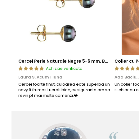
Cercei Perle Naturale Negre 5-6 mm, Buton AAA, Aur 14K (aur 585), Tip Șurub | KASKADDA®
Achizitie verificata
Laura S,
Acum 1 luna
Ada Baciu,
Cercei foarte finuti,culoarea eate superba un
Un colier fo
navy ff frumos.Lucrati bine,cu siguranta am sa
si chiar au 
revin pt mai multe comenzi.❤️