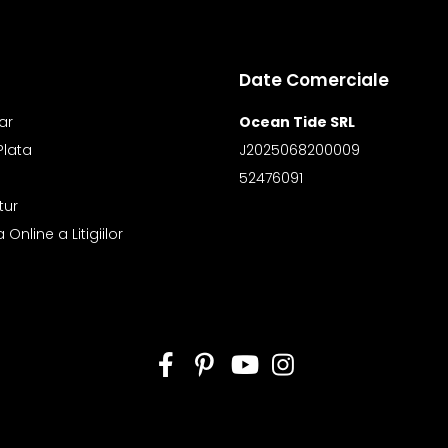
Date Comerciale
ar
Ocean Tide SRL
Plata
J2025068200009
52476091
tur
Online a Litigiilor