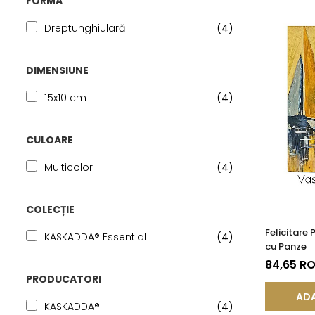
FORMA
Seturi Perle cu Argint
Brățări cu Perle
Dreptunghiulară
(4)
Pandantive cu Perle
DIMENSIUNE
Brose cu Perle
15x10 cm
(4)
CULOARE
Multicolor
(4)
COLECȚIE
Felicitare
KASKADDA® Essential
(4)
cu Panze
84,65 R
PRODUCATORI
ADA
KASKADDA®
(4)