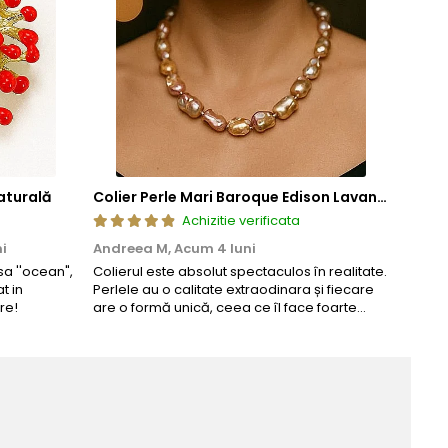
aturală
Colier Perle Mari Baroque Edison Lavandă, Calitatea AAA, Aur 14K | KASKADDA®
Achizitie verificata
i
Andreea M,
Acum 4 luni
Maria
a ''ocean",
Colierul este absolut spectaculos în realitate.
Un coli
t in
Perlele au o calitate extraodinara și fiecare
comand
re!
are o formă unică, ceea ce îl face foarte
comple
special. Nu seamănă cu nimic din ce am
văzut până acum. L-am purtat la un
eveniment și am primit multe ...