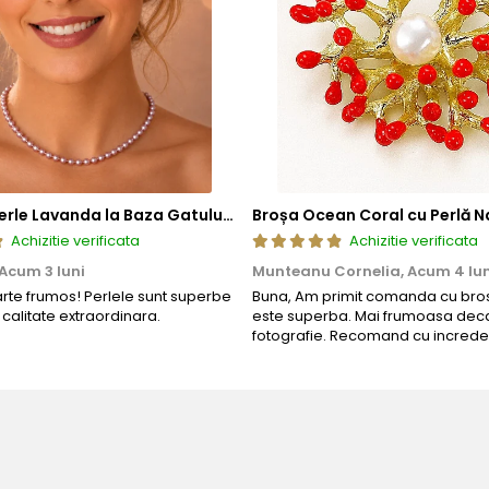
Colier cu Perle Lavanda la Baza Gatului, de 4-5 mm, Perle Rare, Calitate AAA+, Aur 14K | KASKADDA®
Broșa Ocean Coral cu Perlă N
Achizitie verificata
Achizitie verificata
Acum 3 luni
Munteanu Cornelia,
Acum 4 lun
arte frumos! Perlele sunt superbe
Buna, Am primit comanda cu bros
o calitate extraordinara.
este superba. Mai frumoasa deca
fotografie. Recomand cu increde