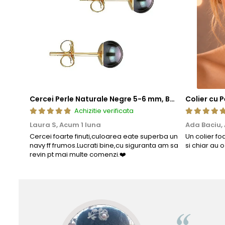
Cercei Perle Naturale Negre 5-6 mm, Buton AAA, Aur 14K (aur 585), Tip Șurub | KASKADDA®
Achizitie verificata
Laura S,
Acum 1 luna
Ada Baciu,
Cercei foarte finuti,culoarea eate superba un
Un colier fo
navy ff frumos.Lucrati bine,cu siguranta am sa
si chiar au 
revin pt mai multe comenzi.❤️