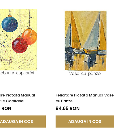
tare Pictata Manual
Felicitare Pictata Manual Vase
ile Copilariei
cu Panze
5 RON
84,65 RON
ADAUGA IN COS
ADAUGA IN COS