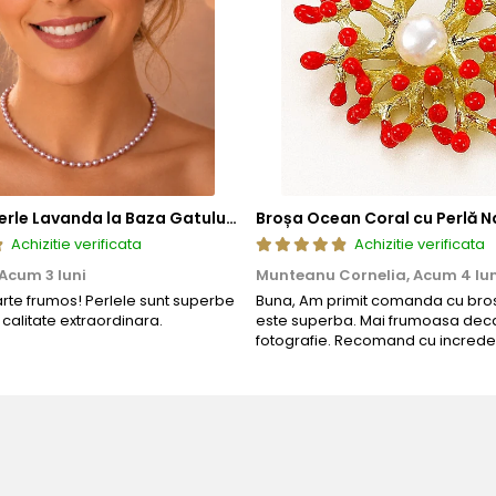
Colier cu Perle Lavanda la Baza Gatului, de 4-5 mm, Perle Rare, Calitate AAA+, Aur 14K | KASKADDA®
Broșa Ocean Coral cu Perlă N
Achizitie verificata
Achizitie verificata
Acum 3 luni
Munteanu Cornelia,
Acum 4 lun
arte frumos! Perlele sunt superbe
Buna, Am primit comanda cu bros
o calitate extraordinara.
este superba. Mai frumoasa deca
fotografie. Recomand cu increde