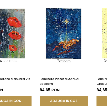
 Pictata Manuala Vis
Felicitare Pictata Manual
Felici
Betleem
Globur
ON
84,65 RON
84,6
UGA IN COS
ADAUGA IN COS