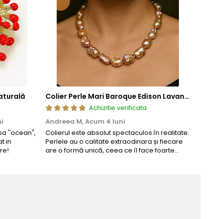
aturală
Colier Perle Mari Baroque Edison Lavandă, Calitatea AAA, Aur 14K | KASKADDA®
Achizitie verificata
i
Andreea M,
Acum 4 luni
Maria
a ''ocean",
Colierul este absolut spectaculos în realitate.
Un coli
t in
Perlele au o calitate extraodinara și fiecare
comand
re!
are o formă unică, ceea ce îl face foarte
comple
special. Nu seamănă cu nimic din ce am
văzut până acum. L-am purtat la un
eveniment și am primit multe ...