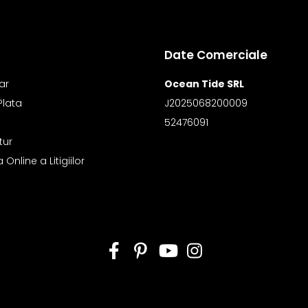
Date Comerciale
ar
Ocean Tide SRL
Plata
J2025068200009
52476091
tur
Online a Litigiilor