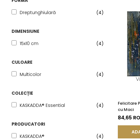
FORMA
Seturi Perle cu Argint
Brățări cu Perle
Dreptunghiulară
(4)
Pandantive cu Perle
DIMENSIUNE
Brose cu Perle
15x10 cm
(4)
CULOARE
Multicolor
(4)
COLECȚIE
Felicitare
KASKADDA® Essential
(4)
cu Maci
84,65 R
PRODUCATORI
ADA
KASKADDA®
(4)