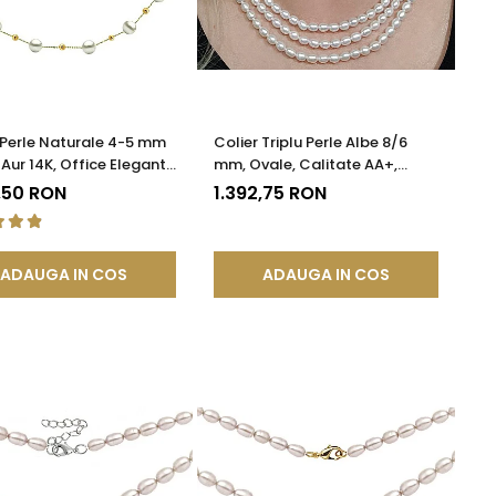
 Perle Naturale 4-5 mm
Colier Triplu Perle Albe 8/6
 Aur 14K, Office Elegant |
mm, Ovale, Calitate AA+,
DDA®
Închizătoare Argint |
,50 RON
1.392,75 RON
KASKADDA®
ADAUGA IN COS
ADAUGA IN COS