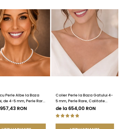
 cu Perle Albe la Baza
Colier Perle la Baza Gatului 4-
i, de 4-5 mm, Perle Rare,
5 mm, Perle Rare, Calitate
te AAA+, Aur 14K |
AAA+, Argint 925 | KASKADDA®
 957,43 RON
de la 654,00 RON
DDA®