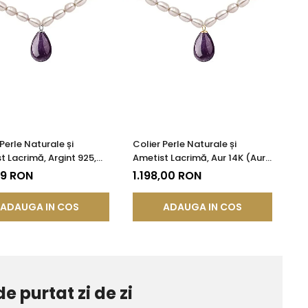
Perle Naturale și
Colier Perle Naturale și
t Lacrimă, Argint 925,
Ametist Lacrimă, Aur 14K (Aur
Princess | KASKADDA®
585), Model Princess |
79 RON
1.198,00 RON
KASKADDA®
ADAUGA IN COS
ADAUGA IN COS
de purtat zi de zi