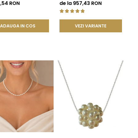
lben 14K | KASKADDA®
Rare, Calitate AAA+, Aur 14K |
6,54 RON
de la 957,43 RON
KASKADDA®
ADAUGA IN COS
VEZI VARIANTE