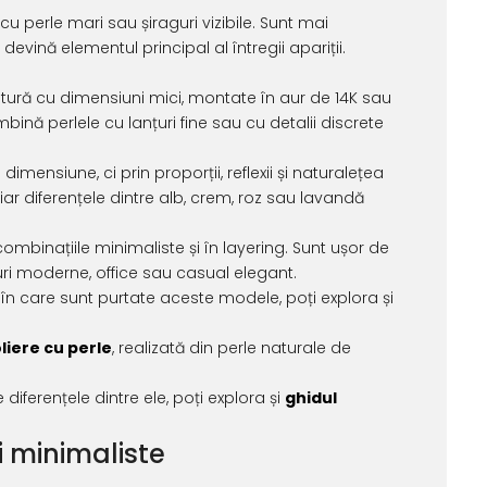
cu perle mari sau șiraguri vizibile. Sunt mai
devină elementul principal al întregii apariții.
ultură cu dimensiuni mici, montate în aur de 14K sau
bină perlele cu lanțuri fine sau cu detalii discrete
imensiune, ci prin proporții, reflexii și naturalețea
, iar diferențele dintre alb, crem, roz sau lavandă
combinațiile minimaliste și în layering. Sunt ușor de
luri moderne, office sau casual elegant.
 în care sunt purtate aceste modele, poți explora și
liere cu perle
, realizată din perle naturale de
diferențele dintre ele, poți explora și
ghidul
și minimaliste