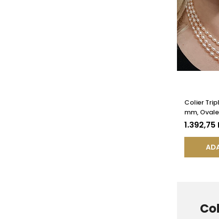
Colier Tri
mm, Ovale,
Închizătoar
1.392,75
KASKADDA
ADA
Col