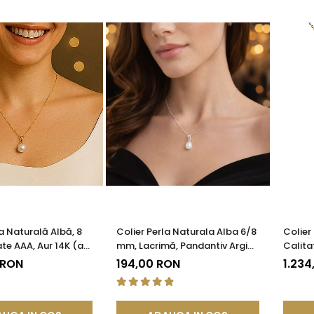
la Naturală Albă, 8
Colier Perla Naturala Alba 6/8
Colier
te AAA, Aur 14K (aur
mm, Lacrimă, Pandantiv Argint
Calita
SKADDA®
925 | KASKADDA®
14K (a
 RON
194,00 RON
1.234