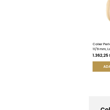
Colier Per
11/9 mm, L
585) | KA
1.362,25
ADA
Col