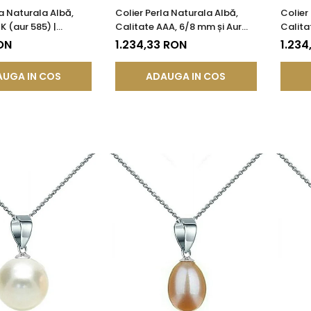
la Naturala Albă,
Colier Perla Naturala Albă,
Colier
K (aur 585) |
Calitate AAA, 6/8 mm și Aur
Calita
®
14K (aur 585) | KASKADDA®
14k | 
ON
1.234,33 RON
1.234
UGA IN COS
ADAUGA IN COS