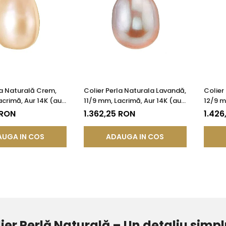
la Naturală Crem,
Colier Perla Naturala Lavandă,
Colier
acrimă, Aur 14K (aur
11/9 mm, Lacrimă, Aur 14K (aur
12/9 m
SKADDA®
585) | KASKADDA®
585) |
 RON
1.362,25 RON
1.426
UGA IN COS
ADAUGA IN COS
ier Perlă Naturală – Un detaliu simpl