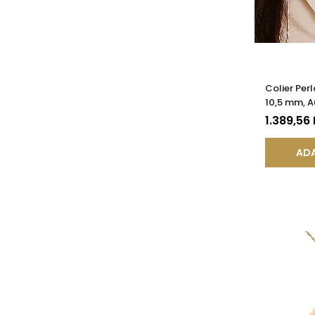
Colier Per
10,5 mm, Au
KASKADDA
1.389,56
ADA