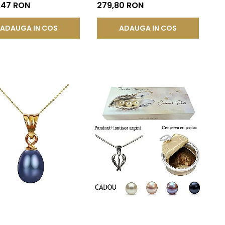
Aur 14K | KASKADDA®
Calitate AAA | KASKADDA®
,47 RON
279,80 RON
ADAUGA IN COS
ADAUGA IN COS