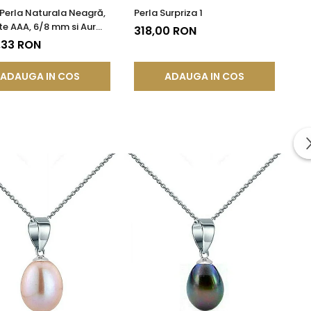
 Perla Naturala Neagră,
Perla Surpriza 1
te AAA, 6/8 mm si Aur
318,00 RON
KASKADDA®
,33 RON
ADAUGA IN COS
ADAUGA IN COS