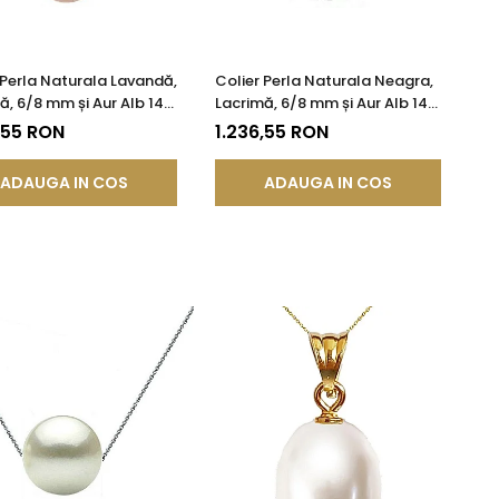
 Perla Naturala Lavandă,
Colier Perla Naturala Neagra,
ă, 6/8 mm și Aur Alb 14K
Lacrimă, 6/8 mm și Aur Alb 14K
85) | KASKADDA®
(aur 585) | KASKADDA®
,55 RON
1.236,55 RON
ADAUGA IN COS
ADAUGA IN COS