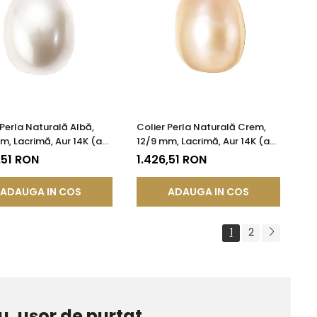
 Perla Naturală Albă,
Colier Perla Naturală Crem,
m, Lacrimă, Aur 14K (aur
12/9 mm, Lacrimă, Aur 14K (aur
 KASKADDA®
585) | KASKADDA®
,51 RON
1.426,51 RON
ADAUGA IN COS
ADAUGA IN COS
1
2
u, ușor de purtat