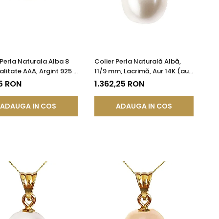
 Perla Naturala Alba 8
Colier Perla Naturală Albă,
litate AAA, Argint 925 |
11/9 mm, Lacrimă, Aur 14K (aur
DDA®
585) | KASKADDA®
5 RON
1.362,25 RON
ADAUGA IN COS
ADAUGA IN COS