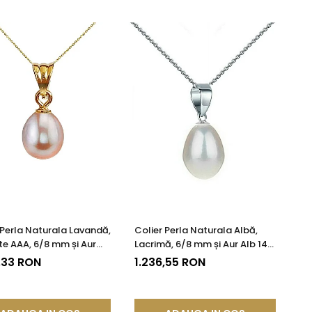
 Perla Naturala Lavandă,
Colier Perla Naturala Albă,
te AAA, 6/8 mm și Aur
Lacrimă, 6/8 mm și Aur Alb 14K
ur 585) | KASKADDA®
(aur 585) | KASKADDA®
,33 RON
1.236,55 RON