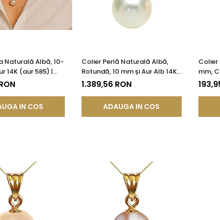
la Naturală Albă, 10-
Colier Perlă Naturală Albă,
Colier
r 14K (aur 585) |
Rotundă, 10 mm și Aur Alb 14K
mm, Ca
®
(aur 585) | KASKADDA®
KASKA
 RON
1.389,56 RON
193,9
UGA IN COS
ADAUGA IN COS