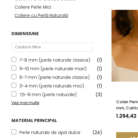
Seturi Perle cu Argint
Coliere Perle Mici
Brățări cu Perle
Coliere cu Perlă Naturală
Pandantive cu Perle
Brose cu Perle
DIMENSIUNE
7–8 mm (perle naturale clasice)
(1)
9–10 mm (perle naturale mari)
(1)
6-7 mm (perle naturale clasice)
(1)
3–4 mm (perle naturale mici)
(1)
7,5–8 mm (perle naturale)
(3)
Colier Per
Vezi mai multe
mm, Calita
585) | KA
1.294,42
MATERIAL PRINCIPAL
Perle naturale de apă dulce
(24)