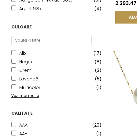
Aur galben 14K (aur 585)
(31)
14K | KAS
2.293,4
Argint 925
(4)
ADA
CULOARE
Alb
(17)
Negru
(8)
Crem
(3)
Lavandă
(5)
Multicolor
(1)
Vezi mai multe
CALITATE
AAA
(20)
AA+
(1)