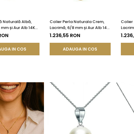
lă Naturală Albă,
Colier Perla Naturala Crem,
Colier
 mm și Aur Alb 14K
Lacrimă, 6/8 mm și Aur Alb 14K
Lacrim
| KASKADDA®
(aur 585) | KASKADDA®
(aur 5
 RON
1.236,55 RON
1.236
UGA IN COS
ADAUGA IN COS