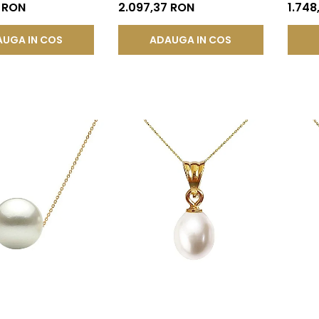
KADDA®
AAA, Aur Galben 14K cu
AAA+, 
7 RON
2.097,37 RON
1.748
Pandantiv | KASKADDA®
UGA IN COS
ADAUGA IN COS