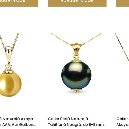
UGA IN COS
ADAUGA IN COS
lă Naturală Akoya
Colier Perlă Naturală
Colier
, AAA, Aur Galben
Tahitiană Neagră, de 8-9 mm,
Akoya 