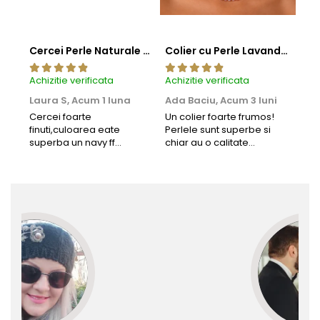
Cercei Perle Naturale Negre 5-6 mm, Buton AAA, Aur 14K (aur 585), Tip Șurub | KASKADDA®
Colier cu Perle Lavanda la Baza Gatului, de 4-5 mm, Perle Rare, Calitate AAA+, Aur 14K | KASKADDA®
Achizitie verificata
Achizitie verificata
Achi
Laura S,
Acum 1 luna
Ada Baciu,
Acum 3 luni
Mun
Acu
Cercei foarte
Un colier foarte frumos!
finuti,culoarea eate
Perlele sunt superbe si
Bun
superba un navy ff
chiar au o calitate
cu b
frumos.Lucrati bine,cu
extraordinara.
sup
siguranta am sa revin pt
deca
mai multe comenzi.❤️
Rec