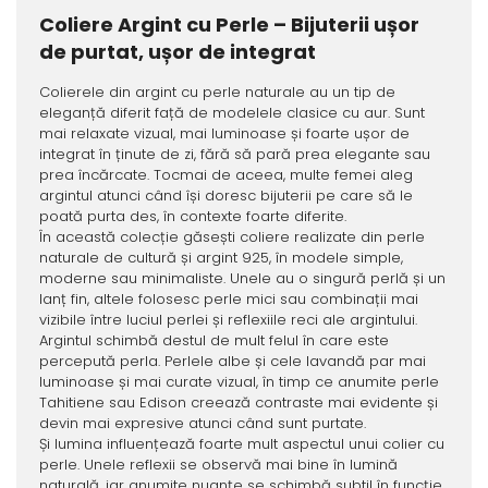
Coliere Argint cu Perle – Bijuterii ușor
de purtat, ușor de integrat
Colierele din argint cu perle naturale au un tip de
eleganță diferit față de modelele clasice cu aur. Sunt
mai relaxate vizual, mai luminoase și foarte ușor de
integrat în ținute de zi, fără să pară prea elegante sau
prea încărcate. Tocmai de aceea, multe femei aleg
argintul atunci când își doresc bijuterii pe care să le
poată purta des, în contexte foarte diferite.
În această colecție găsești coliere realizate din perle
naturale de cultură și argint 925, în modele simple,
moderne sau minimaliste. Unele au o singură perlă și un
lanț fin, altele folosesc perle mici sau combinații mai
vizibile între luciul perlei și reflexiile reci ale argintului.
Argintul schimbă destul de mult felul în care este
percepută perla. Perlele albe și cele lavandă par mai
luminoase și mai curate vizual, în timp ce anumite perle
Tahitiene sau Edison creează contraste mai evidente și
devin mai expresive atunci când sunt purtate.
Și lumina influențează foarte mult aspectul unui colier cu
perle. Unele reflexii se observă mai bine în lumină
naturală, iar anumite nuanțe se schimbă subtil în funcție