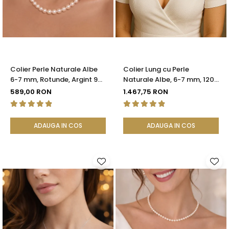
Seturi Perle cu Argint
Brățări cu Perle
Pandantive cu Perle
Brose cu Perle
Colier Perle Naturale Albe
Colier Lung cu Perle
6-7 mm, Rotunde, Argint 925
Naturale Albe, 6-7 mm, 120
| KASKADDA®
cm, Închizătoare Argint 925
589,00 RON
1.467,75 RON
| KASKADDA®
ADAUGA IN COS
ADAUGA IN COS