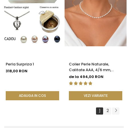
Perla Surpriza 1
Colier Perle Naturale,
Calitate AAA, 4/6 mm,
318,00 RON
Ovale, Închizătoare Argint
de la 494,00 RON
925 | KASKADDA®
ADAUGA IN COS
VEZI VARIANTE
1
2