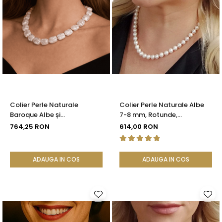
Colier Perle Naturale
Colier Perle Naturale Albe
Baroque Albe și
7-8 mm, Rotunde,
Închizătoare Argint 925 |
Închizătoare Argint 925 |
764,25 RON
614,00 RON
KASKADDA®
KASKADDA®
ADAUGA IN COS
ADAUGA IN COS