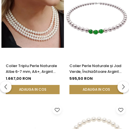
Colier Triplu Perle Naturale
Colier Perle Naturale și Jad
Albe 6-7 mm, AA+, Argint
Verde, Închizătoare Argint
925 | KASKADDA®
925 | KASKADDA®
1.667,00 RON
595,50 RON
ADAUGA IN COS
ADAUGA IN COS