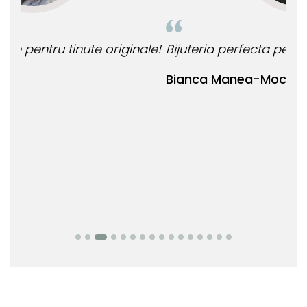
le!
Bijuteria perfecta pentru ziua perfecta!
O b
ata
Bianca Manea-Mocan
oca
Nic