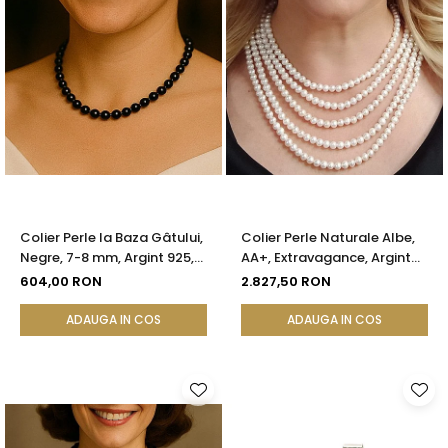
Colier Perle la Baza Gâtului,
Colier Perle Naturale Albe,
Negre, 7-8 mm, Argint 925,
AA+, Extravagance, Argint
Reglabil | KASKADDA®
925 | KASKADDA®
604,00 RON
2.827,50 RON
ADAUGA IN COS
ADAUGA IN COS