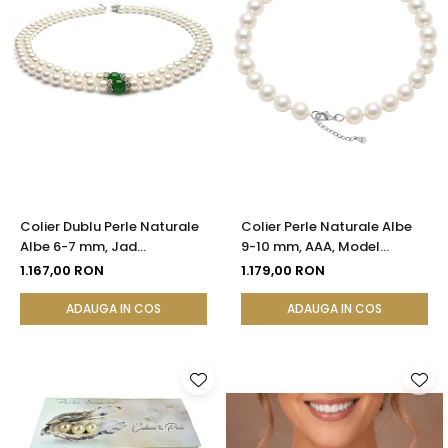
Colier Dublu Perle Naturale
Colier Perle Naturale Albe
Albe 6-7 mm, Jad
9-10 mm, AAA, Model
Malaezian 8 mm, Argint 925|
Business, Argint 925|
1.167,00 RON
1.179,00 RON
KASKADDA®
KASKADDA®
ADAUGA IN COS
ADAUGA IN COS