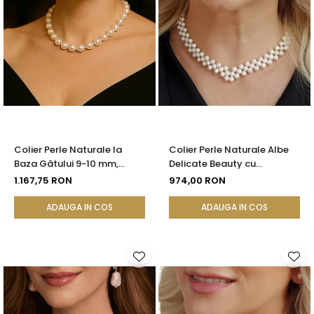
Colier Perle Naturale la
Colier Perle Naturale Albe
Baza Gâtului 9-10 mm,
Delicate Beauty cu
Argint 925, Reglabil |
Închizătoare Argint |
1.167,75 RON
974,00 RON
KASKADDA®
KASKADDA®
ADAUGA IN COS
ADAUGA IN COS