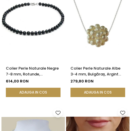
Colier Perle Naturale Negre
Colier Perle Naturale Albe
7-8 mm, Rotunde,
3-4 mm, Bulgăraș, Argint
Închizătoare Argint 925 |
925, Calitate AAA |
614,00 RON
279,80 RON
KASKADDA®
KASKADDA®
ADAUGA IN COS
ADAUGA IN COS