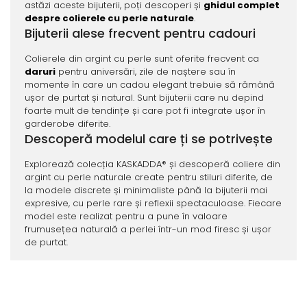
astăzi aceste bijuterii, poți descoperi și
ghidul complet
despre colierele cu perle naturale
.
Bijuterii alese frecvent pentru cadouri
Colierele din argint cu perle sunt oferite frecvent ca
daruri
pentru aniversări, zile de naștere sau în
momente în care un cadou elegant trebuie să rămână
ușor de purtat și natural. Sunt bijuterii care nu depind
foarte mult de tendințe și care pot fi integrate ușor în
garderobe diferite.
Descoperă modelul care ți se potrivește
Explorează colecția KASKADDA® și descoperă coliere din
argint cu perle naturale create pentru stiluri diferite, de
la modele discrete și minimaliste până la bijuterii mai
expresive, cu perle rare și reflexii spectaculoase. Fiecare
model este realizat pentru a pune în valoare
frumusețea naturală a perlei într-un mod firesc și ușor
de purtat.