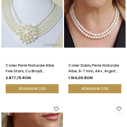
Colier Perle Naturale Albe
Colier Dublu Perle Naturale
Five Stars, Cu Broșă
Albe, 6-7 mm, AA+, Argint
Detasabilă, Argint 925 |
925 | KASKADDA®
2.877,75 RON
1.164,00 RON
KASKADDA®
ADAUGA IN COS
ADAUGA IN COS