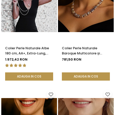
Colier Perle Naturale Albe
Colier Perle Naturale
180 cm, AA+, Extra-Lung,
Baroque Multicolore și
Argint 925 | KASKADDA®
Închizătoare Argint 925 |
1.972,42 RON
781,50 RON
KASKADDA®
ADAUGA IN COS
ADAUGA IN COS