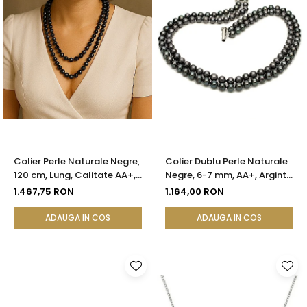
Colier Perle Naturale Negre,
Colier Dublu Perle Naturale
120 cm, Lung, Calitate AA+,
Negre, 6-7 mm, AA+, Argint
Argint 925 | KASKADDA®
925 | KASKADDA®
1.467,75 RON
1.164,00 RON
ADAUGA IN COS
ADAUGA IN COS