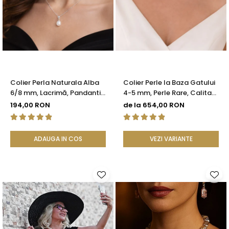
Colier Perla Naturala Alba
Colier Perle la Baza Gatului
6/8 mm, Lacrimă, Pandantiv
4-5 mm, Perle Rare, Calitate
Argint 925 | KASKADDA®
AAA+, Argint 925 |
194,00 RON
de la 654,00 RON
KASKADDA®
ADAUGA IN COS
VEZI VARIANTE