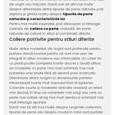
de unghi sau mișcare. Dacă vrei să afli mai multe
despre diferențele dintre tipurile de perle naturale, poți
explora și ghidul nostru despre
tipurile de perle
naturale și caracteristicile lor
.
Pentru mai multă inspirație, poți descoperi și întreaga
colecție de
coliere cu perle
, realizată din perle
naturale de cultură în stiluri și combinații diferite.
Coliere potrivite pentru stiluri diferite
Multe dintre modelele din argint sunt preferate pentru
purtare zilnică tocmai pentru că sunt mai ușor de
integrat în stiluri moderne sau minimaliste. Un colier fin
cu perlă poate completa foarte discret o ținută office,
iar modelele cu perle mai mari schimbă mai mult
prezența unei ținute fără să devină prea încărcate.
Diferențele dintre lungimi și dimensiunile perlelor
influențează foarte mult aspectul final al bijuteriei.
Colierele scurte și modelele delicate creează un efect
mai discret, în timp ce variantele mai lungi sau cele cu
perle mai vizibile atrag mai mult atenția și schimbă mai
mult întreaga apariție.
Dacă vrei să afli mai multe despre lungimile colierelor,
tipurile de perle sau despre modul în care sunt purtate