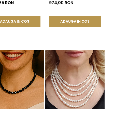
il | KASKADDA®
Închizătoare Argint |
,75 RON
974,00 RON
KASKADDA®
ADAUGA IN COS
ADAUGA IN COS