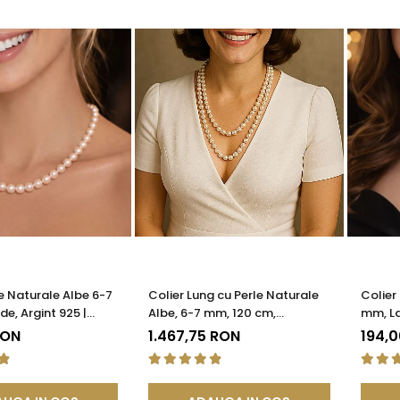
le Naturale Albe 6-7
Colier Lung cu Perle Naturale
Colier
e, Argint 925 |
Albe, 6-7 mm, 120 cm,
mm, La
®
Închizătoare Argint 925 |
925 | 
RON
1.467,75 RON
194,
KASKADDA®