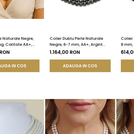
le Naturale Negre,
Colier Dublu Perle Naturale
Colier
ng, Calitate AA+,
Negre, 6-7 mm, AA+, Argint
8 mm, 
 | KASKADDA®
925 | KASKADDA®
Argint
 RON
1.164,00 RON
614,
UGA IN COS
ADAUGA IN COS