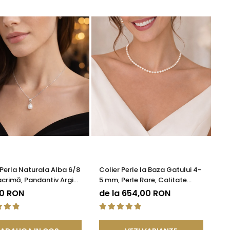
 Perla Naturala Alba 6/8
Colier Perle la Baza Gatului 4-
crimă, Pandantiv Argint
5 mm, Perle Rare, Calitate
KASKADDA®
AAA+, Argint 925 | KASKADDA®
00 RON
de la 654,00 RON