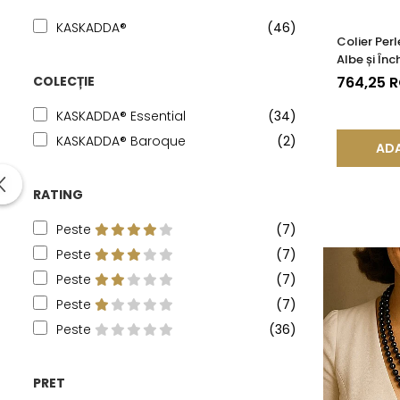
KASKADDA®
(46)
Colier Per
Albe și Înc
| KASKADD
764,25 
COLECȚIE
KASKADDA® Essential
(34)
KASKADDA® Baroque
(2)
ADA
RATING
Peste
(7)
Peste
(7)
Peste
(7)
Peste
(7)
Peste
(36)
PRET