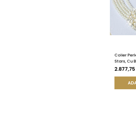
Colier Perl
Stars, Cu 
Argint 925
2.877,75
ADA