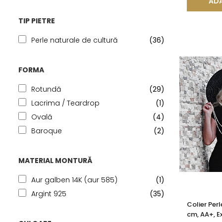
ADA
TIP PIETRE
Perle naturale de cultură
(36)
FORMA
Rotundă
(29)
Lacrima / Teardrop
(1)
Ovală
(4)
Baroque
(2)
MATERIAL MONTURĂ
Aur galben 14K (aur 585)
(1)
Argint 925
(35)
Colier Per
cm, AA+, E