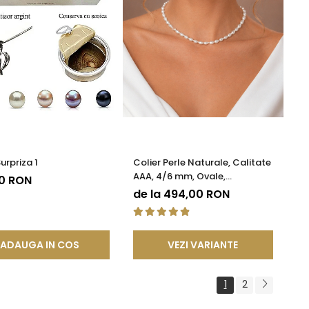
urpriza 1
Colier Perle Naturale, Calitate
AAA, 4/6 mm, Ovale,
00 RON
Închizătoare Argint 925 |
de la 494,00 RON
KASKADDA®
ADAUGA IN COS
VEZI VARIANTE
1
2