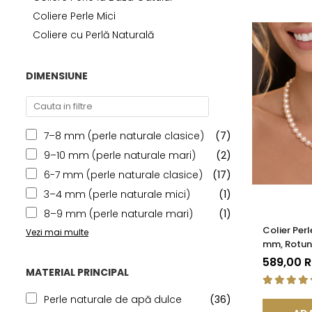
Seturi Perle cu Argint
Coliere Perle Mici
Brățări cu Perle
Coliere cu Perlă Naturală
Pandantive cu Perle
Brose cu Perle
DIMENSIUNE
7–8 mm (perle naturale clasice)
(7)
9–10 mm (perle naturale mari)
(2)
6-7 mm (perle naturale clasice)
(17)
3–4 mm (perle naturale mici)
(1)
8–9 mm (perle naturale mari)
(1)
Colier Per
Vezi mai multe
mm, Rotund
KASKADDA
589,00 
MATERIAL PRINCIPAL
Perle naturale de apă dulce
(36)