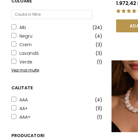
CULOARE
925 | KAS
1.972,42
ADA
Alb
(24)
Negru
(4)
Crem
(3)
Lavandă
(3)
Verde
(1)
Vezi mai multe
CALITATE
AAA
(4)
AA+
(11)
AAA+
(1)
PRODUCATORI