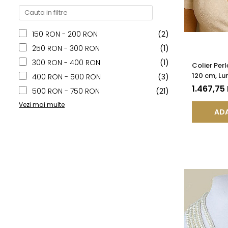
150 RON - 200 RON
(2)
250 RON - 300 RON
(1)
300 RON - 400 RON
(1)
Colier Per
120 cm, Lu
400 RON - 500 RON
(3)
Argint 925
1.467,75
500 RON - 750 RON
(21)
Vezi mai multe
ADA