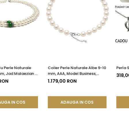
lu Perle Naturale
Colier Perle Naturale Albe 9-10
Perla S
mm, Jad Malaezian 8
mm, AAA, Model Business,
318,
t 925| KASKADDA®
Argint 925| KASKADDA®
 RON
1.179,00 RON
UGA IN COS
ADAUGA IN COS