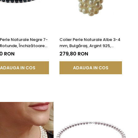
 Perle Naturale Negre 7-
Colier Perle Naturale Albe 3-4
Rotunde, Închizătoare
mm, Bulgăraș, Argint 925,
 925 | KASKADDA®
Calitate AAA | KASKADDA®
00 RON
279,80 RON
ADAUGA IN COS
ADAUGA IN COS