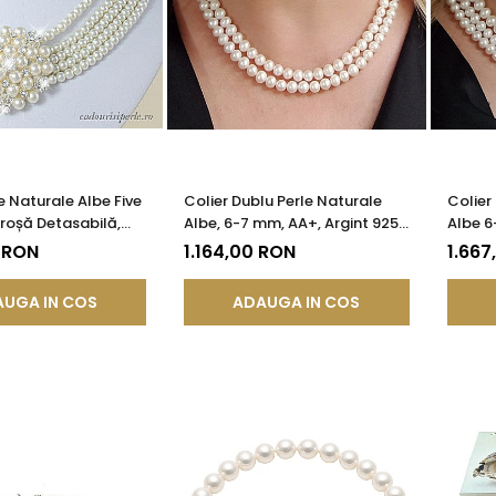
e Naturale Albe Five
Colier Dublu Perle Naturale
Colier 
Broșă Detasabilă,
Albe, 6-7 mm, AA+, Argint 925 |
Albe 6
 | KASKADDA®
KASKADDA®
KASKA
 RON
1.164,00 RON
1.667
UGA IN COS
ADAUGA IN COS