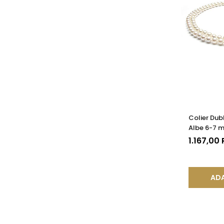
Colier Dub
Albe 6-7 
mm, Argin
1.167,00
ADA