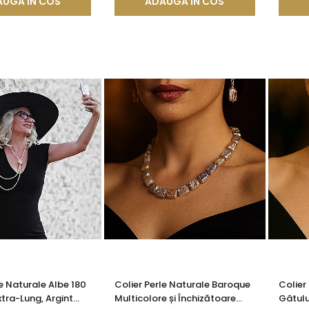
UGA IN COS
ADAUGA IN COS
le Naturale Albe 180
Colier Perle Naturale Baroque
Colier
xtra-Lung, Argint
Multicolore și Închizătoare
Gâtulu