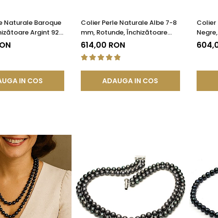
le Naturale Baroque
Colier Perle Naturale Albe 7-8
Colier 
hizătoare Argint 925
mm, Rotunde, Închizătoare
Negre,
A®
Argint 925 | KASKADDA®
Reglab
RON
614,00 RON
604,
UGA IN COS
ADAUGA IN COS