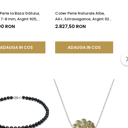
Perle la Baza Gâtului,
Colier Perle Naturale Albe,
 7-8 mm, Argint 925,
AA+, Extravagance, Argint 925
il | KASKADDA®
| KASKADDA®
00 RON
2.827,50 RON
ADAUGA IN COS
ADAUGA IN COS