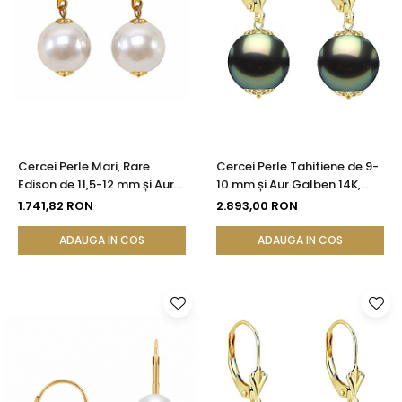
Cercei Perle Mari, Rare
Cercei Perle Tahitiene de 9-
Edison de 11,5-12 mm și Aur
10 mm și Aur Galben 14K,
Galben 14K, Bijuterie de
Forma Rotundă |
1.741,82 RON
2.893,00 RON
Colecție| KASKADDA®
KASKADDA®
ADAUGA IN COS
ADAUGA IN COS