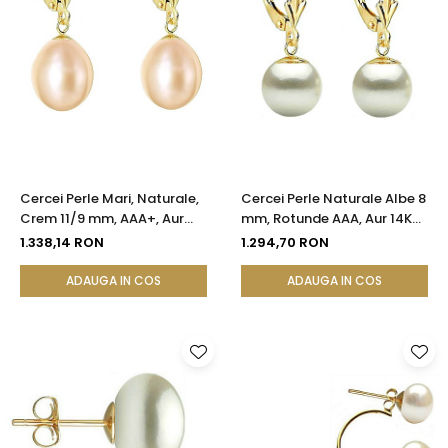
Cercei Perle Mari, Naturale,
Cercei Perle Naturale Albe 8
Crem 11/9 mm, AAA+, Aur
mm, Rotunde AAA, Aur 14K
14K (aur 585), Forma
(aur 585), Model Lalea |
1.338,14 RON
1.294,70 RON
Lacrimă | KASKADDA®
KASKADDA®
ADAUGA IN COS
ADAUGA IN COS