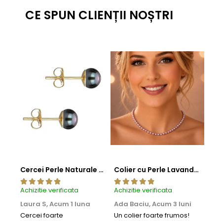
CE SPUN CLIENȚII NOȘTRI
Cercei Perle Naturale Negre 5-6 mm, Buton AAA, Aur 14K (aur 585), Tip Șurub | KASKADDA®
Colier cu Perle Lavanda la Baza Gatului, de 4-5 mm, Perle Rare, Calitate AAA+, Aur 14K | KASKADDA®
Achizitie verificata
Achizitie verificata
Achi
Laura S,
Acum 1 luna
Ada Baciu,
Acum 3 luni
Mun
Acu
Cercei foarte
Un colier foarte frumos!