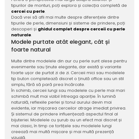
tipurilor de monturi, poți explora și colecția completă de
cercei cu perle
.
Dacă vrei să afli mai multe despre diferențele dintre
tipurile de perle, dimensiuni și sisteme de prindere, poți
descoperi și
ghidul complet despre cerceii cu perle
naturale
.
Modele purtate atât elegant, cât și
foarte natural
Multe dintre modelele din aur cu perle sunt alese pentru
evenimente sau ținute elegante, dar există și variante
foarte ușor de purtat zi de zi. Cerceii mici sau modelele
tip buton completează discret o ținută office sau un stil
simplu, fără să pară prea încărcate.
În schimb, cerceii lungi sau modelele cu perle mai mari
schimbă mult mai vizibil întreaga apariție. În lumină
naturală, reflexiile perlei și tonul aurului devin mai
evidente, iar mișcarea cerceilor atrage imediat privirea.
Și sistemul de prindere influențează aspectul final al
bijuteriei. Modelele cu șurub au un efect mai discret și
mai clasic, în timp ce tortițele sau modelele lungi
creează mai multă mișcare și mai multă prezență
vizuală.