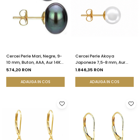
Cercei Perle Mari, Negre, 9-
Cercei Perle Akoya
10 mm, Buton, AAA, Aur 14K
Japoneze 7,5-8 mm, Aur
(aur 585), Tip Șurub |
Galben 14K, Tip Șurub -
574,20 RON
1.846,35 RON
KASKADDA®
Calitate AAA+ | KASKADDA®
ADAUGA IN COS
ADAUGA IN COS