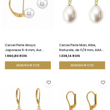
Cercei Perle Akoya
Cercei Perle Mari, Albe,
Japoneze 5-6 mm, Aur
Naturale, de 11/9 mm, AAA+,
Galben 14K, Tortiță Închisă -
Aur 14K (aur 585), Forma
1.960,80 RON
1.338,14 RON
Calitate AAA+ | KASKADDA®
Lacrimă | KASKADDA®
ADAUGA IN COS
ADAUGA IN COS