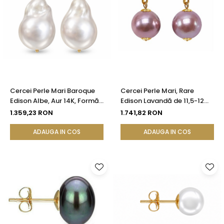
Cercei Perle Mari Baroque
Cercei Perle Mari, Rare
Edison Albe, Aur 14K, Formă
Edison Lavandă de 11,5-12
Organică | KASKADDA®
mm și Aur Galben 14K |
1.359,23 RON
1.741,82 RON
KASKADDA®
ADAUGA IN COS
ADAUGA IN COS