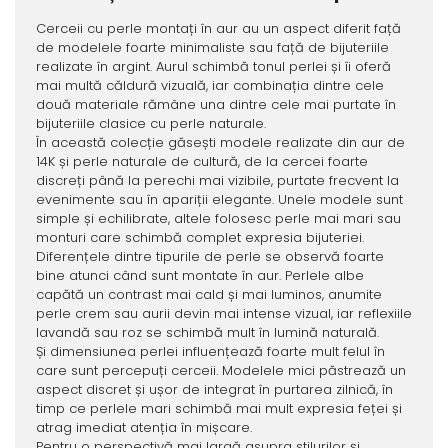
Cerceii cu perle montați în aur au un aspect diferit față
de modelele foarte minimaliste sau față de bijuteriile
realizate în argint. Aurul schimbă tonul perlei și îi oferă
mai multă căldură vizuală, iar combinația dintre cele
două materiale rămâne una dintre cele mai purtate în
bijuteriile clasice cu perle naturale.
În această colecție găsești modele realizate din aur de
14K și perle naturale de cultură, de la cercei foarte
discreți până la perechi mai vizibile, purtate frecvent la
evenimente sau în apariții elegante. Unele modele sunt
simple și echilibrate, altele folosesc perle mai mari sau
monturi care schimbă complet expresia bijuteriei.
Diferențele dintre tipurile de perle se observă foarte
bine atunci când sunt montate în aur. Perlele albe
capătă un contrast mai cald și mai luminos, anumite
perle crem sau aurii devin mai intense vizual, iar reflexiile
lavandă sau roz se schimbă mult în lumină naturală.
Și dimensiunea perlei influențează foarte mult felul în
care sunt percepuți cerceii. Modelele mici păstrează un
aspect discret și ușor de integrat în purtarea zilnică, în
timp ce perlele mari schimbă mai mult expresia feței și
atrag imediat atenția în mișcare.
Pentru o perspectivă mai largă asupra stilurilor și