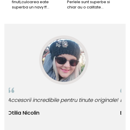
finuti,culoarea eate
Perlele sunt superbe si
Bun
superba un navy ff
chiar au o calitate
cu b
frumos.Lucrati bine,cu
extraordinara.
sup
siguranta am sa revin pt
deca
mai multe comenzi.❤️
Rec
le!
Bijuteria perfecta pentru ziua perfecta!
O b
ata
Bianca Manea-Mocan
oca
Nic