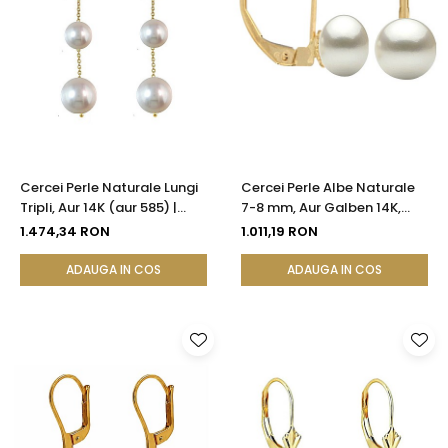
Cercei Perle Naturale Lungi
Cercei Perle Albe Naturale
Tripli, Aur 14K (aur 585) |
7-8 mm, Aur Galben 14K,
KASKADDA®
Formă Buton, Tortiță Închisă
1.474,34 RON
1.011,19 RON
| KASKADDA®
ADAUGA IN COS
ADAUGA IN COS