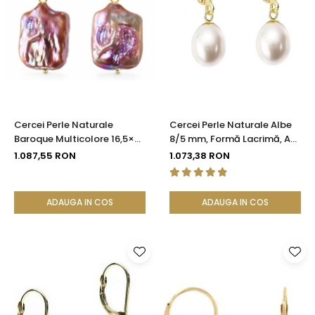
Cercei Perle Naturale
Cercei Perle Naturale Albe
Baroque Multicolore 16,5×25
8/5 mm, Formă Lacrimă, Aur
mm, Aur 14K (aur 585),
14K (aur 585), Calitate AAA |
1.087,55 RON
1.073,38 RON
Tortiță Închisă | KASKADDA®
KASKADDA®
ADAUGA IN COS
ADAUGA IN COS