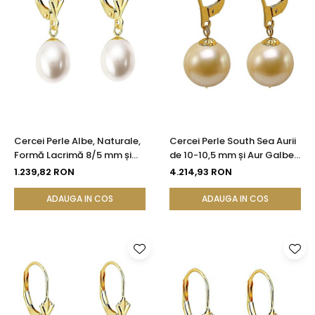
Cercei Perle Albe, Naturale,
Cercei Perle South Sea Aurii
Formă Lacrimă 8/5 mm și
de 10-10,5 mm și Aur Galben
Aur Galben 14K | KASKADDA®
14K, Forma Rotundă |
1.239,82 RON
4.214,93 RON
KASKADDA®
ADAUGA IN COS
ADAUGA IN COS