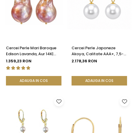
Cercei Perle Mari Baroque
Cercei Perle Japoneze
Edison Lavanda, Aur 14K|
Akoya, Calitate AAA+, 7,5-8
KASKADDA®
mm și Aur Galben 14K |
1.359,23 RON
2.178,36 RON
KASKADDA®
ADAUGA IN COS
ADAUGA IN COS