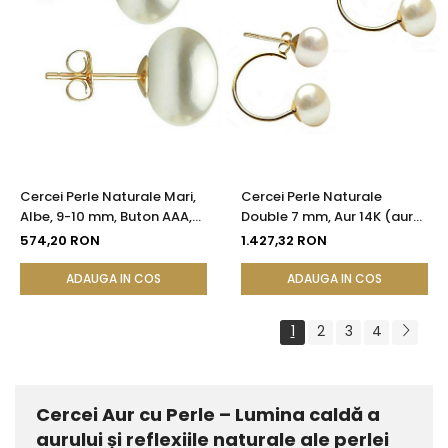
Cercei Perle Naturale Mari,
Cercei Perle Naturale
Albe, 9-10 mm, Buton AAA,
Double 7 mm, Aur 14K (aur
Aur 14K (aur 585), Tip Șurub |
585), Simetrici și Versatili |
574,20 RON
1.427,32 RON
KASKADDA®
KASKADDA®
ADAUGA IN COS
ADAUGA IN COS
1
2
3
4
Cercei Aur cu Perle – Lumina caldă a
aurului și reflexiile naturale ale perlei