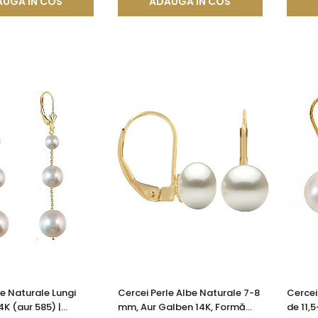
UGA IN COS
ADAUGA IN COS
le Naturale Lungi
Cercei Perle Albe Naturale 7-8
Cercei
14K (aur 585) |
mm, Aur Galben 14K, Formă
de 11,