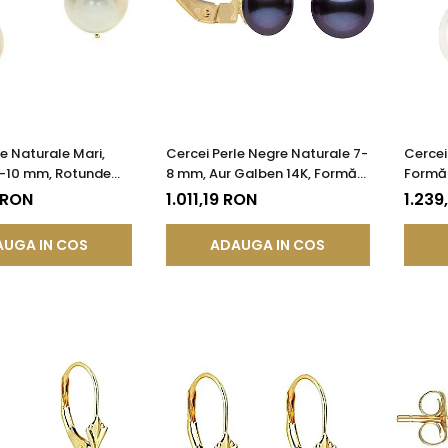
le Naturale Mari,
Cercei Perle Negre Naturale 7-
Cercei
9-10 mm, Rotunde
8 mm, Aur Galben 14K, Formă
Formă 
K (aur 585) |
Buton, Tortiță Închisă |
Galben
 RON
1.011,19 RON
1.239
®
KASKADDA®
UGA IN COS
ADAUGA IN COS