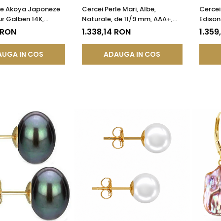
rle Akoya Japoneze
Cercei Perle Mari, Albe,
Cercei
r Galben 14K,
Naturale, de 11/9 mm, AAA+,
Edison
chisă - Calitate AAA+
Aur 14K (aur 585), Forma
Organ
 RON
1.338,14 RON
1.359
A®
Lacrimă | KASKADDA®
UGA IN COS
ADAUGA IN COS