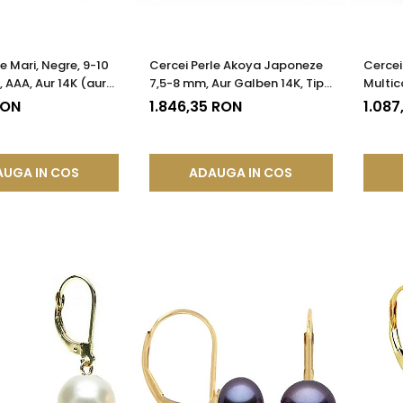
e Mari, Negre, 9-10
Cercei Perle Akoya Japoneze
Cercei
 AAA, Aur 14K (aur
7,5-8 mm, Aur Galben 14K, Tip
Multic
Șurub | KASKADDA®
Șurub - Calitate AAA+ |
14K (au
RON
1.846,35 RON
1.087
KASKADDA®
KASKA
UGA IN COS
ADAUGA IN COS