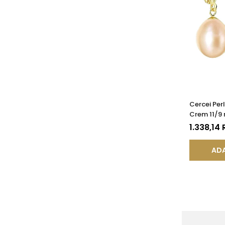
Cercei Perl
Crem 11/9 
(aur 585),
1.338,14
KASKADDA
ADA