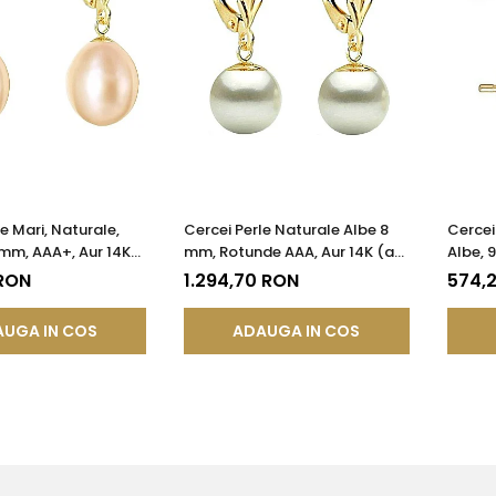
e Mari, Naturale,
Cercei Perle Naturale Albe 8
Cercei
mm, AAA+, Aur 14K
mm, Rotunde AAA, Aur 14K (aur
Albe, 
 Forma Lacrimă |
585), Model Lalea |
14K (au
 RON
1.294,70 RON
574,
®
KASKADDA®
KASKA
UGA IN COS
ADAUGA IN COS