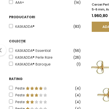
AAA+
(14)
Cercei Pe
5-6 mm, Au
Tortiță În
1.960,80
PRODUCATORI
| KASKADD
KASKADDA®
(83)
ADA
COLECȚIE
KASKADDA® Essential
(56)
KASKADDA® Perle Rare
(26)
KASKADDA® Baroque
(1)
RATING
Peste
(4)
Peste
(4)
Peste
(4)
Peste
(4)