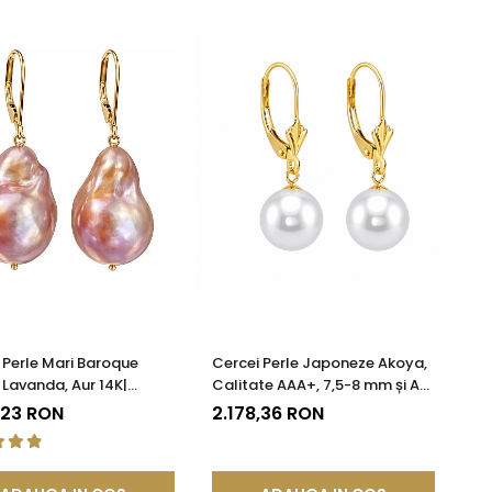
 Perle Mari Baroque
Cercei Perle Japoneze Akoya,
 Lavanda, Aur 14K|
Calitate AAA+, 7,5-8 mm și Aur
DDA®
Galben 14K | KASKADDA®
,23 RON
2.178,36 RON