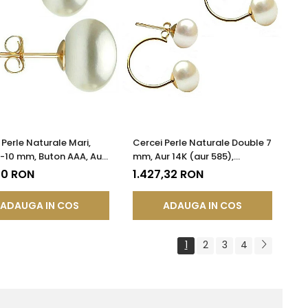
 Perle Naturale Mari,
Cercei Perle Naturale Double 7
9-10 mm, Buton AAA, Aur
mm, Aur 14K (aur 585),
r 585), Tip Șurub |
Simetrici și Versatili |
20 RON
1.427,32 RON
DDA®
KASKADDA®
ADAUGA IN COS
ADAUGA IN COS
1
2
3
4