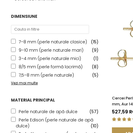
Seturi Perle cu Argint
Brățări cu Perle
DIMENSIUNE
Pandantive cu Perle
Brose cu Perle
7–8 mm (perle naturale clasice)
(15)
9–10 mm (perle naturale mari)
(9)
3–4 mm (perle naturale mici)
(1)
8/5 mm (perle formă lacrimă)
(8)
7,5–8 mm (perle naturale)
(5)
Vezi mai multe
Cercei Per
MATERIAL PRINCIPAL
mm, Aur 14
Calitatea
527,59 
Perle naturale de apă dulce
(57)
Perle Edison (perle naturale de apă
dulce)
(10)