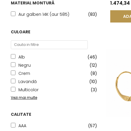
KASKADDA
1.474,34
MATERIAL MONTURĂ
Aur galben 14K (aur 585)
(83)
ADA
CULOARE
Alb
(46)
Negru
(12)
Crem
(8)
Lavandă
(10)
Multicolor
(3)
Vezi mai multe
CALITATE
AAA
(57)