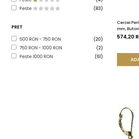
Peste
(83)
Cercei Perl
PRET
mm, Buton,
585), Tip 
574,20 
500 RON - 750 RON
(20)
750 RON - 1000 RON
(2)
Peste 1000 RON
(61)
ADA