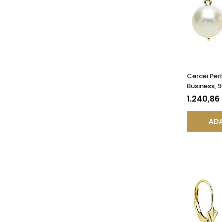
Cercei Per
Business, 
AAA, Aur 14
1.240,86
KASKADDA
ADA