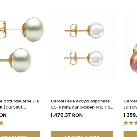
le Naturale Albe 7-8
Cercei Perle Akoya Japoneze
Cercei
K (aur 585),
5,5-6 mm, Aur Galben 14K, Tip
Edison
 AAA | KASKADDA®
Șurub - Calitate AAA+ |
KASKA
RON
1.470,37 RON
1.359
KASKADDA®