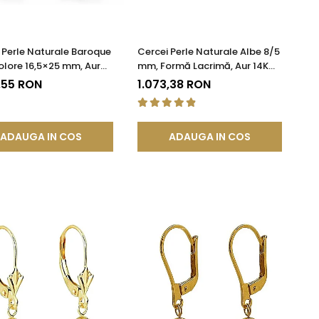
 Perle Naturale Baroque
Cercei Perle Naturale Albe 8/5
olore 16,5×25 mm, Aur
mm, Formă Lacrimă, Aur 14K
r 585), Tortiță Închisă |
(aur 585), Calitate AAA |
,55 RON
1.073,38 RON
DDA®
KASKADDA®
ADAUGA IN COS
ADAUGA IN COS