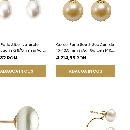
 Perle Albe, Naturale,
Cercei Perle South Sea Aurii de
Lacrimă 8/5 mm și Aur
10-10,5 mm și Aur Galben 14K,
 14K | KASKADDA®
Forma Rotundă | KASKADDA®
,82 RON
4.214,93 RON
ADAUGA IN COS
ADAUGA IN COS