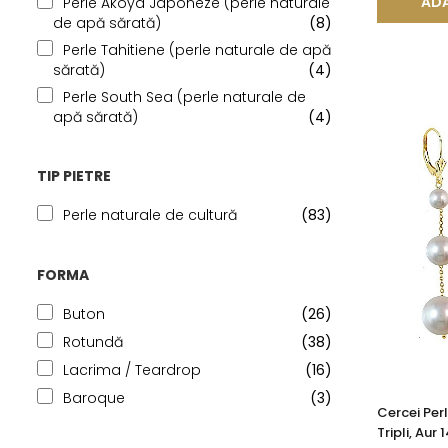
ADA
Perle Akoya Japoneze (perle naturale
de apă sărată)
(8)
Perle Tahitiene (perle naturale de apă
sărată)
(4)
Perle South Sea (perle naturale de
apă sărată)
(4)
TIP PIETRE
Perle naturale de cultură
(83)
FORMA
Buton
(26)
Rotundă
(38)
Lacrima / Teardrop
(16)
Baroque
(3)
Cercei Per
Tripli, Aur 