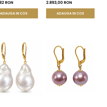
juterie de Colecție|
Rotundă | KASKADDA®
,82 RON
2.893,00 RON
DDA®
ADAUGA IN COS
ADAUGA IN COS