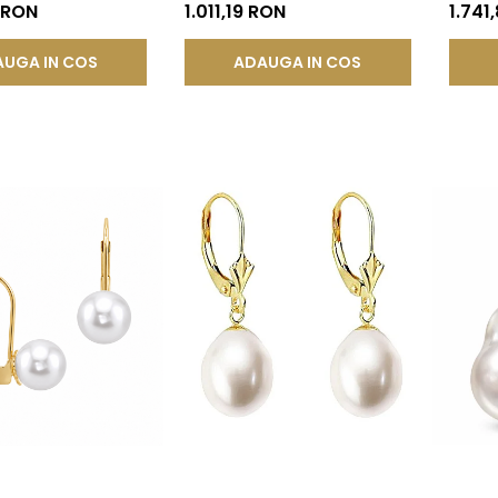
®
Buton, Tortiță Închisă |
14K, Bi
 RON
1.011,19 RON
1.741
KASKADDA®
KASKA
UGA IN COS
ADAUGA IN COS