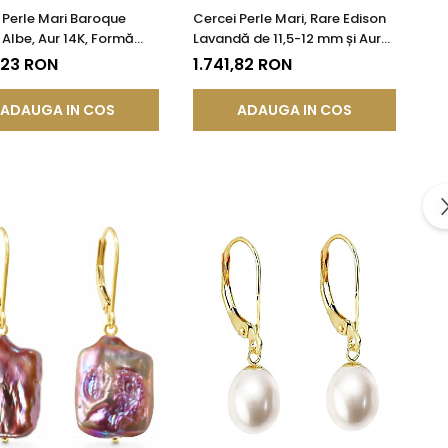
 Perle Mari Baroque
Cercei Perle Mari, Rare Edison
 Albe, Aur 14K, Formă
Lavandă de 11,5-12 mm și Aur
ică | KASKADDA®
Galben 14K | KASKADDA®
,23 RON
1.741,82 RON
ADAUGA IN COS
ADAUGA IN COS