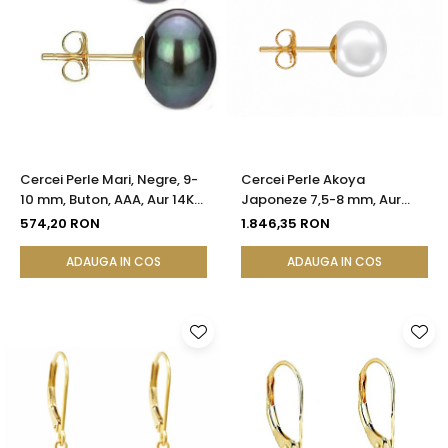
Cercei Perle Mari, Negre, 9-
Cercei Perle Akoya
10 mm, Buton, AAA, Aur 14K
Japoneze 7,5-8 mm, Aur
(aur 585), Tip Șurub |
Galben 14K, Tip Șurub -
574,20 RON
1.846,35 RON
KASKADDA®
Calitate AAA+ | KASKADDA®
ADAUGA IN COS
ADAUGA IN COS