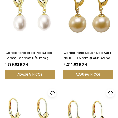
Cercei Perle Albe, Naturale,
Cercei Perle South Sea Aurii
Formă Lacrimă 8/5 mm și
de 10-10,5 mm și Aur Galben
Aur Galben 14K | KASKADDA®
14K, Forma Rotundă |
1.239,82 RON
4.214,93 RON
KASKADDA®
ADAUGA IN COS
ADAUGA IN COS