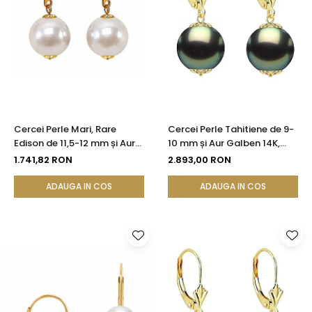
Cercei Perle Mari, Rare
Cercei Perle Tahitiene de 9-
Edison de 11,5-12 mm și Aur
10 mm și Aur Galben 14K,
Galben 14K, Bijuterie de
Forma Rotundă |
1.741,82 RON
2.893,00 RON
Colecție| KASKADDA®
KASKADDA®
ADAUGA IN COS
ADAUGA IN COS