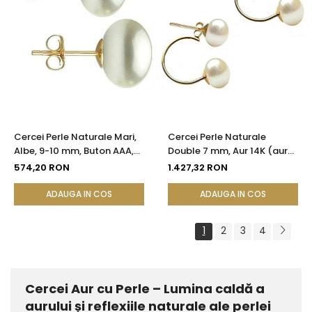
Cercei Perle Naturale Mari,
Cercei Perle Naturale
Albe, 9-10 mm, Buton AAA,
Double 7 mm, Aur 14K (aur
Aur 14K (aur 585), Tip Șurub |
585), Simetrici și Versatili |
574,20 RON
1.427,32 RON
KASKADDA®
KASKADDA®
ADAUGA IN COS
ADAUGA IN COS
1
2
3
4
Cercei Aur cu Perle – Lumina caldă a
aurului și reflexiile naturale ale perlei