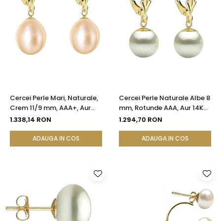
Cercei Perle Mari, Naturale,
Cercei Perle Naturale Albe 8
Crem 11/9 mm, AAA+, Aur
mm, Rotunde AAA, Aur 14K
14K (aur 585), Forma
(aur 585), Model Lalea |
1.338,14 RON
1.294,70 RON
Lacrimă | KASKADDA®
KASKADDA®
ADAUGA IN COS
ADAUGA IN COS