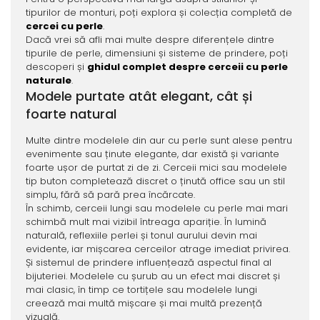
tipurilor de monturi, poți explora și colecția completă de
cercei cu perle
.
Dacă vrei să afli mai multe despre diferențele dintre
tipurile de perle, dimensiuni și sisteme de prindere, poți
descoperi și
ghidul complet despre cerceii cu perle
naturale
.
Modele purtate atât elegant, cât și
foarte natural
Multe dintre modelele din aur cu perle sunt alese pentru
evenimente sau ținute elegante, dar există și variante
foarte ușor de purtat zi de zi. Cerceii mici sau modelele
tip buton completează discret o ținută office sau un stil
simplu, fără să pară prea încărcate.
În schimb, cerceii lungi sau modelele cu perle mai mari
schimbă mult mai vizibil întreaga apariție. În lumină
naturală, reflexiile perlei și tonul aurului devin mai
evidente, iar mișcarea cerceilor atrage imediat privirea.
Și sistemul de prindere influențează aspectul final al
bijuteriei. Modelele cu șurub au un efect mai discret și
mai clasic, în timp ce tortițele sau modelele lungi
creează mai multă mișcare și mai multă prezență
vizuală.