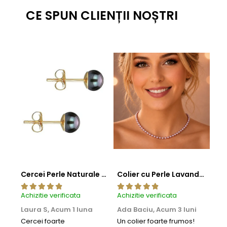
CE SPUN CLIENȚII NOȘTRI
Cercei Perle Naturale Negre 5-6 mm, Buton AAA, Aur 14K (aur 585), Tip Șurub | KASKADDA®
Colier cu Perle Lavanda la Baza Gatului, de 4-5 mm, Perle Rare, Calitate AAA+, Aur 14K | KASKADDA®
Achizitie verificata
Achizitie verificata
Achi
Laura S,
Acum 1 luna
Ada Baciu,
Acum 3 luni
Mun
Acu
Cercei foarte
Un colier foarte frumos!