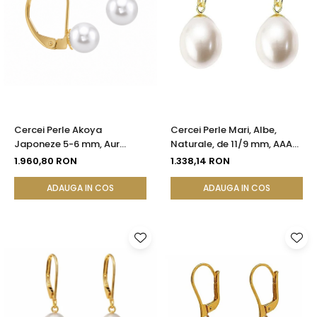
Cercei Perle Akoya
Cercei Perle Mari, Albe,
Japoneze 5-6 mm, Aur
Naturale, de 11/9 mm, AAA+,
Galben 14K, Tortiță Închisă -
Aur 14K (aur 585), Forma
1.960,80 RON
1.338,14 RON
Calitate AAA+ | KASKADDA®
Lacrimă | KASKADDA®
ADAUGA IN COS
ADAUGA IN COS