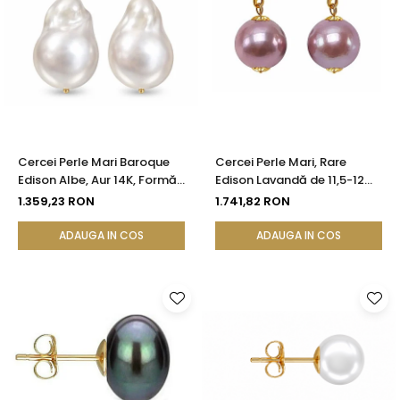
Cercei Perle Mari Baroque
Cercei Perle Mari, Rare
Edison Albe, Aur 14K, Formă
Edison Lavandă de 11,5-12
Organică | KASKADDA®
mm și Aur Galben 14K |
1.359,23 RON
1.741,82 RON
KASKADDA®
ADAUGA IN COS
ADAUGA IN COS