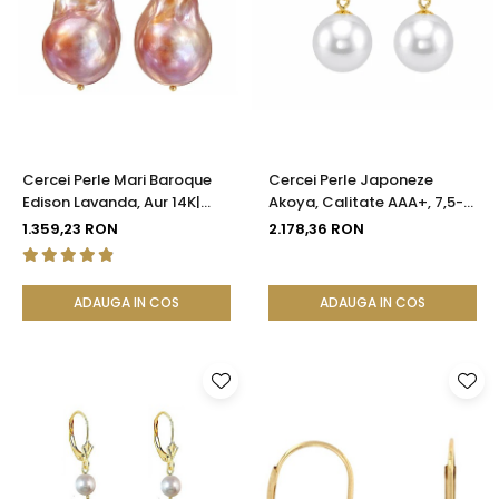
Cercei Perle Mari Baroque
Cercei Perle Japoneze
Edison Lavanda, Aur 14K|
Akoya, Calitate AAA+, 7,5-8
KASKADDA®
mm și Aur Galben 14K |
1.359,23 RON
2.178,36 RON
KASKADDA®
ADAUGA IN COS
ADAUGA IN COS