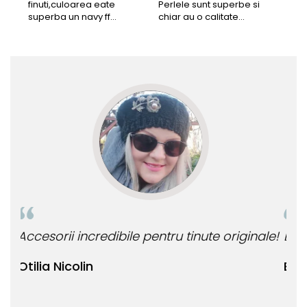
finuti,culoarea eate
Perlele sunt superbe si
Bun
superba un navy ff
chiar au o calitate
cu b
frumos.Lucrati bine,cu
extraordinara.
sup
siguranta am sa revin pt
deca
mai multe comenzi.❤️
Rec
le!
Bijuteria perfecta pentru ziua perfecta!
O b
ata
Bianca Manea-Mocan
oca
Nic