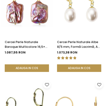
Cercei Perle Naturale
Cercei Perle Naturale Albe
Baroque Multicolore 16,5×25
8/5 mm, Formă Lacrimă, Aur
mm, Aur 14K (aur 585),
14K (aur 585), Calitate AAA |
1.087,55 RON
1.073,38 RON
Tortiță Închisă | KASKADDA®
KASKADDA®
ADAUGA IN COS
ADAUGA IN COS