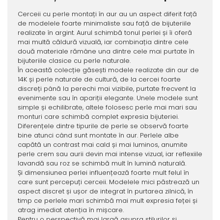
Cerceii cu perle montați în aur au un aspect diferit față
de modelele foarte minimaliste sau față de bijuteriile
realizate în argint. Aurul schimbă tonul perlei și îi oferă
mai multă căldură vizuală, iar combinația dintre cele
două materiale rămâne una dintre cele mai purtate în
bijuteriile clasice cu perle naturale.
În această colecție găsești modele realizate din aur de
14K și perle naturale de cultură, de la cercei foarte
discreți până la perechi mai vizibile, purtate frecvent la
evenimente sau în apariții elegante. Unele modele sunt
simple și echilibrate, altele folosesc perle mai mari sau
monturi care schimbă complet expresia bijuteriei.
Diferențele dintre tipurile de perle se observă foarte
bine atunci când sunt montate în aur. Perlele albe
capătă un contrast mai cald și mai luminos, anumite
perle crem sau aurii devin mai intense vizual, iar reflexiile
lavandă sau roz se schimbă mult în lumină naturală.
Și dimensiunea perlei influențează foarte mult felul în
care sunt percepuți cerceii. Modelele mici păstrează un
aspect discret și ușor de integrat în purtarea zilnică, în
timp ce perlele mari schimbă mai mult expresia feței și
atrag imediat atenția în mișcare.
Pentru o perspectivă mai largă asupra stilurilor și