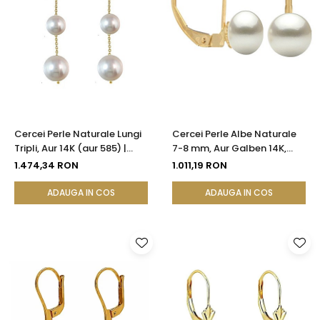
Cercei Perle Naturale Lungi
Cercei Perle Albe Naturale
Tripli, Aur 14K (aur 585) |
7-8 mm, Aur Galben 14K,
KASKADDA®
Formă Buton, Tortiță Închisă
1.474,34 RON
1.011,19 RON
| KASKADDA®
ADAUGA IN COS
ADAUGA IN COS