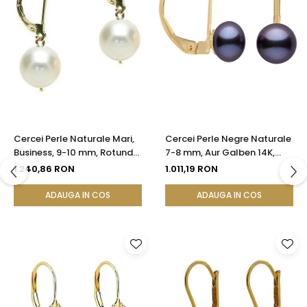
Cercei Perle Naturale Mari,
Cercei Perle Negre Naturale
Business, 9-10 mm, Rotunde
7-8 mm, Aur Galben 14K,
AAA, Aur 14K (aur 585) |
Formă Buton, Tortiță Închisă
1.240,86 RON
1.011,19 RON
KASKADDA®
| KASKADDA®
ADAUGA IN COS
ADAUGA IN COS