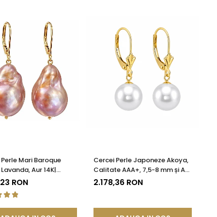
 Perle Mari Baroque
Cercei Perle Japoneze Akoya,
 Lavanda, Aur 14K|
Calitate AAA+, 7,5-8 mm și Aur
DDA®
Galben 14K | KASKADDA®
,23 RON
2.178,36 RON