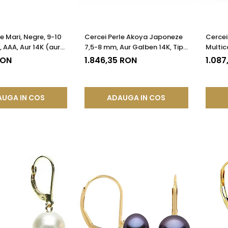
e Mari, Negre, 9-10
Cercei Perle Akoya Japoneze
Cercei
 AAA, Aur 14K (aur
7,5-8 mm, Aur Galben 14K, Tip
Multic
Șurub | KASKADDA®
Șurub - Calitate AAA+ |
14K (au
RON
1.846,35 RON
1.087
KASKADDA®
KASKA
UGA IN COS
ADAUGA IN COS