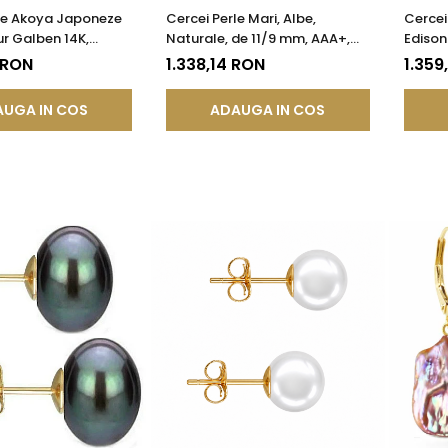
rle Akoya Japoneze
Cercei Perle Mari, Albe,
Cercei
r Galben 14K,
Naturale, de 11/9 mm, AAA+,
Edison
chisă - Calitate AAA+
Aur 14K (aur 585), Forma
Organ
 RON
1.338,14 RON
1.359
A®
Lacrimă | KASKADDA®
UGA IN COS
ADAUGA IN COS