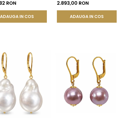
juterie de Colecție|
Rotundă | KASKADDA®
,82 RON
2.893,00 RON
DDA®
ADAUGA IN COS
ADAUGA IN COS