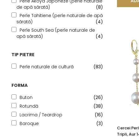
ADA
Perle Akoya Japoneze (perle naturale
de apă sărată)
(8)
Perle Tahitiene (perle naturale de apă
sărată)
(4)
Perle South Sea (perle naturale de
apă sărată)
(4)
TIP PIETRE
Perle naturale de cultură
(83)
FORMA
Buton
(26)
Rotundă
(38)
Lacrima / Teardrop
(16)
Baroque
(3)
Cercei Per
Tripli, Aur 