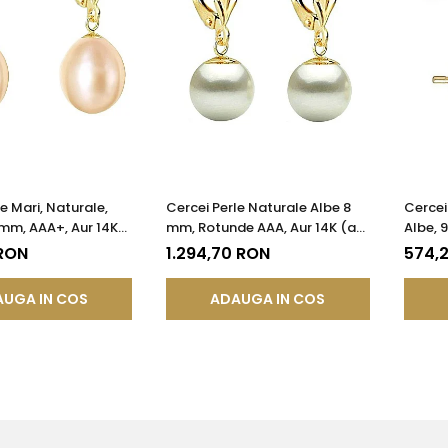
e Mari, Naturale,
Cercei Perle Naturale Albe 8
Cercei
mm, AAA+, Aur 14K
mm, Rotunde AAA, Aur 14K (aur
Albe, 
 Forma Lacrimă |
585), Model Lalea |
14K (au
 RON
1.294,70 RON
574,
®
KASKADDA®
KASKA
UGA IN COS
ADAUGA IN COS