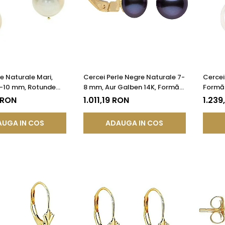
le Naturale Mari,
Cercei Perle Negre Naturale 7-
Cercei
9-10 mm, Rotunde
8 mm, Aur Galben 14K, Formă
Formă 
K (aur 585) |
Buton, Tortiță Închisă |
Galben
 RON
1.011,19 RON
1.239
®
KASKADDA®
UGA IN COS
ADAUGA IN COS