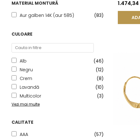
KASKADDA
1.474,34
MATERIAL MONTURĂ
Aur galben 14K (aur 585)
(83)
ADA
CULOARE
Alb
(46)
Negru
(12)
Crem
(8)
Lavandă
(10)
Multicolor
(3)
Vezi mai multe
CALITATE
AAA
(57)