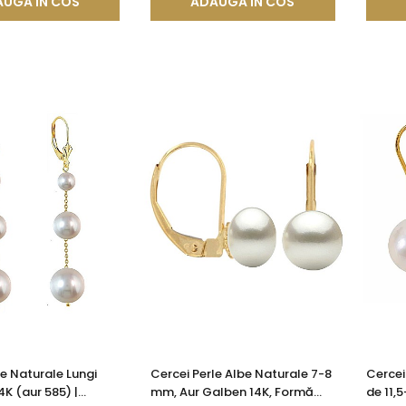
UGA IN COS
ADAUGA IN COS
le Naturale Lungi
Cercei Perle Albe Naturale 7-8
Cercei
14K (aur 585) |
mm, Aur Galben 14K, Formă
de 11,