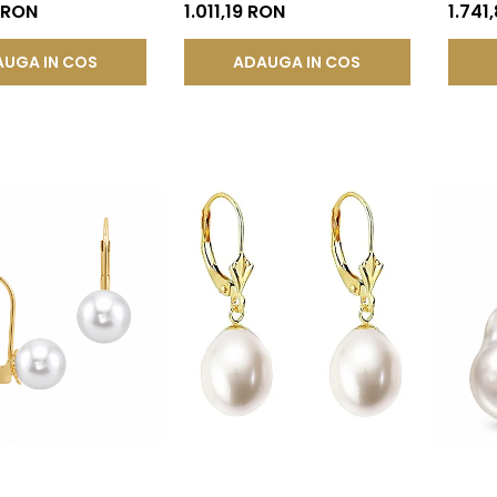
®
Buton, Tortiță Închisă |
14K, Bi
 RON
1.011,19 RON
1.741
KASKADDA®
KASKA
UGA IN COS
ADAUGA IN COS