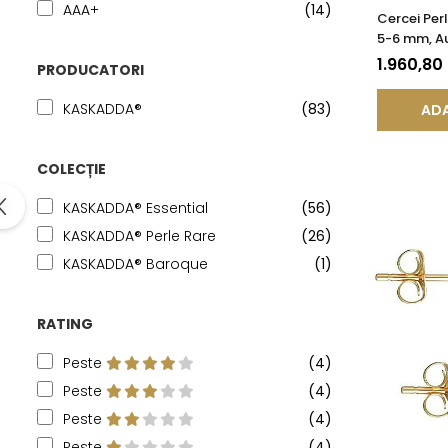
AAA+
(14)
Cercei Pe
5-6 mm, Au
Tortiță În
1.960,80
PRODUCATORI
| KASKADD
KASKADDA®
(83)
ADA
COLECȚIE
KASKADDA® Essential
(56)
KASKADDA® Perle Rare
(26)
KASKADDA® Baroque
(1)
RATING
Peste
(4)
Peste
(4)
Peste
(4)
Peste
(4)