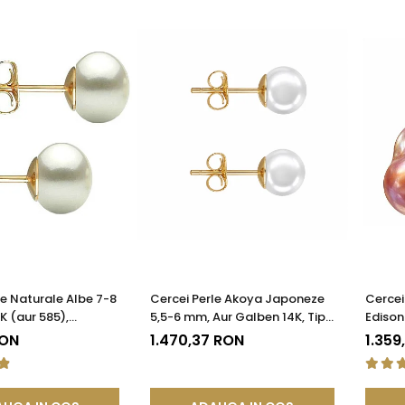
le Naturale Albe 7-8
Cercei Perle Akoya Japoneze
Cercei
K (aur 585),
5,5-6 mm, Aur Galben 14K, Tip
Edison
 AAA | KASKADDA®
Șurub - Calitate AAA+ |
KASKA
RON
1.470,37 RON
1.359
KASKADDA®