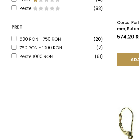
Peste
(83)
Cercei Perl
PRET
mm, Buton,
585), Tip 
574,20 
500 RON - 750 RON
(20)
750 RON - 1000 RON
(2)
Peste 1000 RON
(61)
ADA