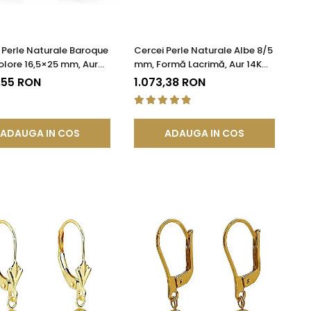
 Perle Naturale Baroque
Cercei Perle Naturale Albe 8/5
olore 16,5×25 mm, Aur
mm, Formă Lacrimă, Aur 14K
r 585), Tortiță Închisă |
(aur 585), Calitate AAA |
,55 RON
1.073,38 RON
DDA®
KASKADDA®
ADAUGA IN COS
ADAUGA IN COS