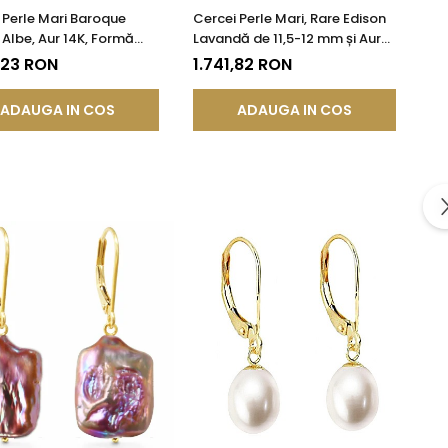
 Perle Mari Baroque
Cercei Perle Mari, Rare Edison
 Albe, Aur 14K, Formă
Lavandă de 11,5-12 mm și Aur
ică | KASKADDA®
Galben 14K | KASKADDA®
,23 RON
1.741,82 RON
ADAUGA IN COS
ADAUGA IN COS