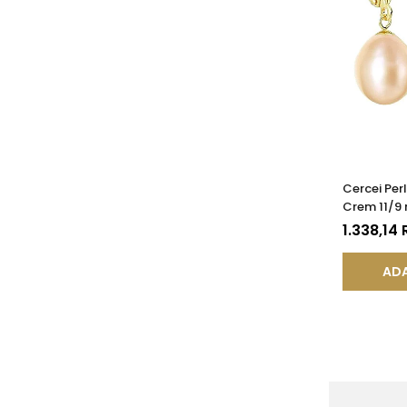
Cercei Perl
Crem 11/9 
(aur 585),
1.338,14
KASKADDA
ADA