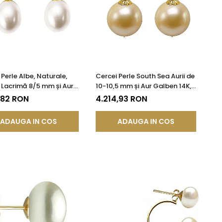
 Perle Albe, Naturale,
Cercei Perle South Sea Aurii de
Lacrimă 8/5 mm și Aur
10-10,5 mm și Aur Galben 14K,
 14K | KASKADDA®
Forma Rotundă | KASKADDA®
,82 RON
4.214,93 RON
ADAUGA IN COS
ADAUGA IN COS