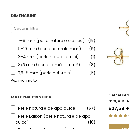
Seturi Perle cu Argint
Brățări cu Perle
DIMENSIUNE
Pandantive cu Perle
Brose cu Perle
7–8 mm (perle naturale clasice)
(15)
9–10 mm (perle naturale mari)
(9)
3–4 mm (perle naturale mici)
(1)
8/5 mm (perle formă lacrimă)
(8)
7,5–8 mm (perle naturale)
(5)
Vezi mai multe
Cercei Per
MATERIAL PRINCIPAL
mm, Aur 14
Calitatea
527,59 
Perle naturale de apă dulce
(57)
Perle Edison (perle naturale de apă
dulce)
(10)