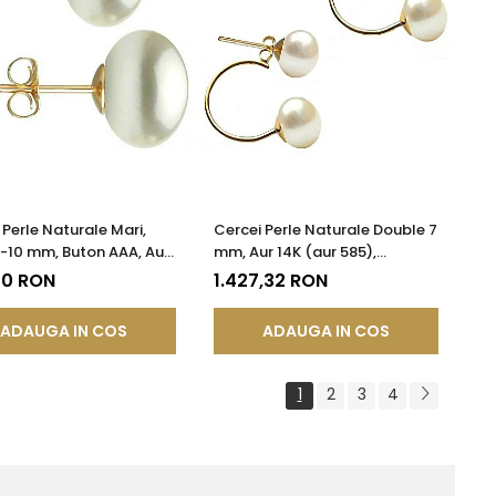
 Perle Naturale Mari,
Cercei Perle Naturale Double 7
9-10 mm, Buton AAA, Aur
mm, Aur 14K (aur 585),
r 585), Tip Șurub |
Simetrici și Versatili |
20 RON
1.427,32 RON
DDA®
KASKADDA®
ADAUGA IN COS
ADAUGA IN COS
1
2
3
4