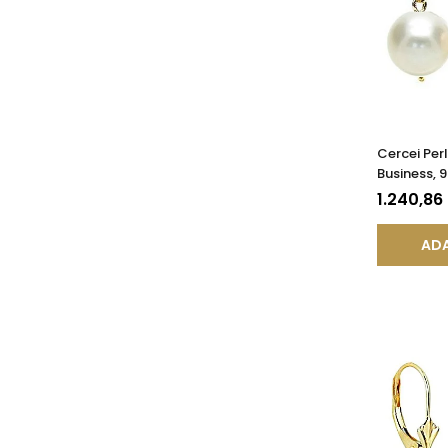
Cercei Per
Business, 
AAA, Aur 14
1.240,86
KASKADDA
ADA