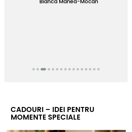
Bianca Manea-Mocan
oca
Nic
CADOURI – IDEI PENTRU
MOMENTE SPECIALE