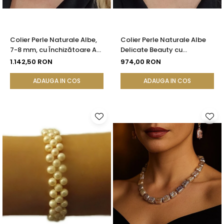
Colier Perle Naturale Albe,
Colier Perle Naturale Albe
7-8 mm, cu Închizătoare Aur
Delicate Beauty cu
14K (aur 585) | KASKADDA®
Închizătoare Argint |
1.142,50 RON
974,00 RON
KASKADDA®
ADAUGA IN COS
ADAUGA IN COS