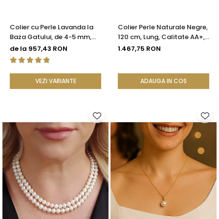
Colier cu Perle Lavanda la
Colier Perle Naturale Negre,
Baza Gatului, de 4-5 mm,
120 cm, Lung, Calitate AA+,
Perle Rare, Calitate AAA+,
Argint 925 | KASKADDA®
de la 957,43 RON
1.467,75 RON
Aur 14K | KASKADDA®
VEZI VARIANTE
ADAUGA IN COS