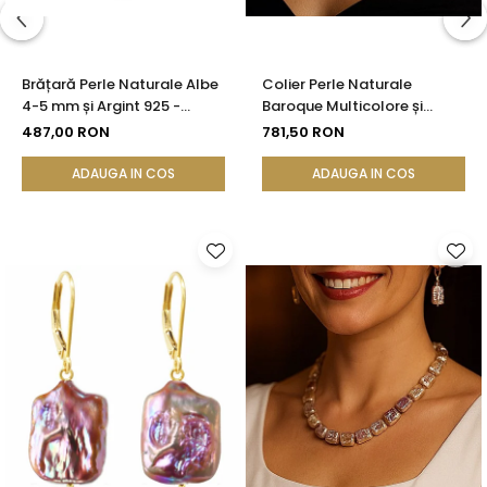
Brățară Perle Naturale Albe
Colier Perle Naturale
4-5 mm și Argint 925 -
Baroque Multicolore și
Delicate Beauty |
Închizătoare Argint 925 |
487,00 RON
781,50 RON
KASKADDA®
KASKADDA®
ADAUGA IN COS
ADAUGA IN COS