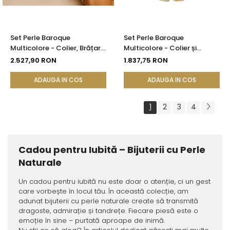
Set Perle Baroque
Set Perle Baroque
Multicolore - Colier, Brățară
Multicolore - Colier și
și Cercei, Aur Galben 14K |
Brățară, Aur Galben 14K |
2.527,90 RON
1.837,75 RON
KASKADDA®
KASKADDA®
ADAUGA IN COS
ADAUGA IN COS
1
2
3
4
Cadou pentru Iubită – Bijuterii cu Perle
Naturale
Un cadou pentru iubită nu este doar o atenție, ci un gest
care vorbește în locul tău. În această colecție, am
adunat bijuterii cu perle naturale create să transmită
dragoste, admirație și tandrețe. Fiecare piesă este o
emoție în sine – purtată aproape de inimă.