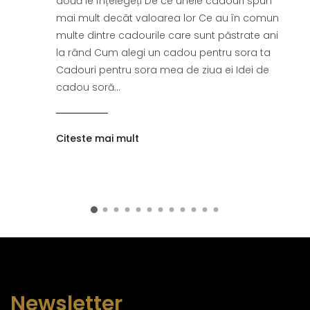
două le înțelegeți De ce unele cadouri spun
mai mult decât valoarea lor Ce au în comun
multe dintre cadourile care sunt păstrate ani
la rând Cum alegi un cadou pentru sora ta
Cadouri pentru sora mea de ziua ei Idei de
cadou soră...
Citeste mai mult
Newsletter