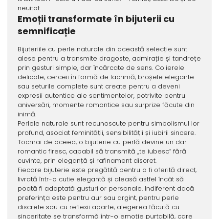
neuitat.
Emoții transformate în bijuterii cu
semnificație
Bijuteriile cu perle naturale din această selecție sunt
alese pentru a transmite dragoste, admirație și tandrețe
prin gesturi simple, dar încărcate de sens. Colierele
delicate, cerceii în formă de lacrimă, broșele elegante
sau seturile complete sunt create pentru a deveni
expresii autentice ale sentimentelor, potrivite pentru
aniversări, momente romantice sau surprize făcute din
inimă.
Perlele naturale sunt recunoscute pentru simbolismul lor
profund, asociat feminității, sensibilității și iubirii sincere.
Tocmai de aceea, o bijuterie cu perlă devine un dar
romantic firesc, capabil să transmită „te iubesc” fără
cuvinte, prin eleganță și rafinament discret.
Fiecare bijuterie este pregătită pentru a fi oferită direct,
livrată într-o cutie elegantă și aleasă astfel încât să
poată fi adaptată gusturilor personale. Indiferent dacă
preferința este pentru aur sau argint, pentru perle
discrete sau cu reflexii aparte, alegerea făcută cu
sinceritate se transformă într-o emoție purtabilă, care