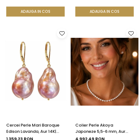
ADAUGA IN COS
ADAUGA IN COS
Cercei Perle Mari Baroque
Colier Perle Akoya
Edison Lavanda, Aur 14K|
Japoneze 5,5-6 mm, Aur
KASKADDA®
Galben 14K cu Închizătoare
1.359,23 RON
4.992,49 RON