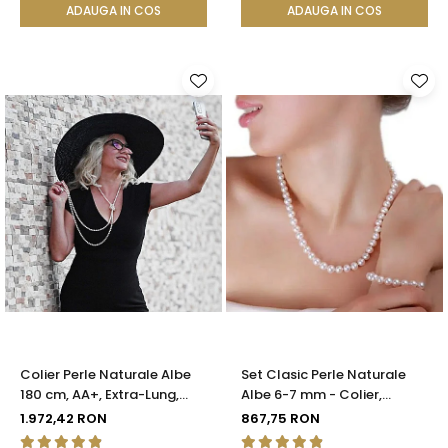
ADAUGA IN COS
ADAUGA IN COS
Colier Perle Naturale Albe
Set Clasic Perle Naturale
180 cm, AA+, Extra-Lung,
Albe 6-7 mm - Colier,
Argint 925 | KASKADDA®
Brățară și Cercei, Argint 925
1.972,42 RON
867,75 RON
| KASKADDA®