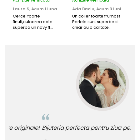
Achizitie verificata
Achizitie verificata
Achi
Laura S,
Acum 1 luna
Ada Baciu,
Acum 3 luni
Mun
Acu
Cercei foarte
Un colier foarte frumos!
finuti,culoarea eate
Perlele sunt superbe si
Bun
superba un navy ff
chiar au o calitate
cu b
frumos.Lucrati bine,cu
extraordinara.
sup
siguranta am sa revin pt
deca
mai multe comenzi.❤️
Rec
le!
Bijuteria perfecta pentru ziua perfecta!
O b
ata