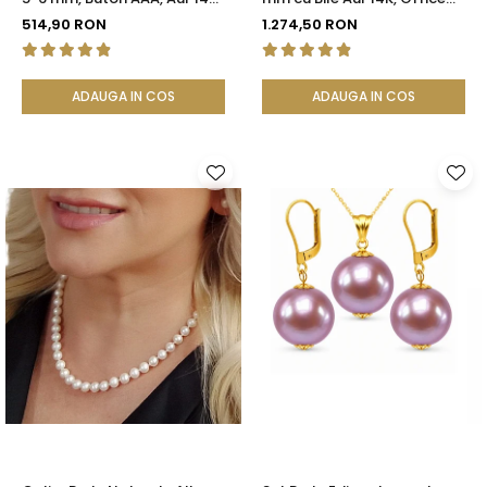
(aur 585), Tip Șurub |
Elegant | KASKADDA®
514,90 RON
1.274,50 RON
KASKADDA®
ADAUGA IN COS
ADAUGA IN COS