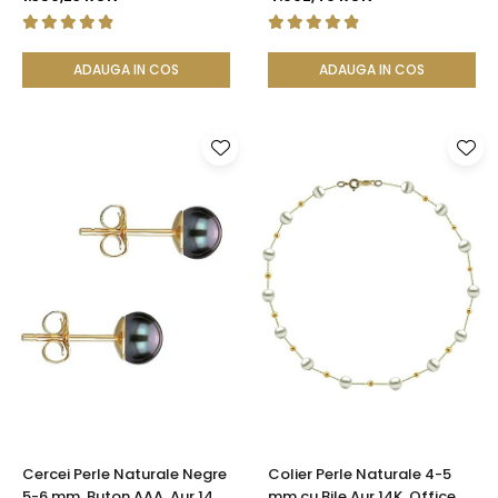
Filigranată | KASKADDA®
ADAUGA IN COS
ADAUGA IN COS
Cercei Perle Naturale Negre
Colier Perle Naturale 4-5
5-6 mm, Buton AAA, Aur 14K
mm cu Bile Aur 14K, Office