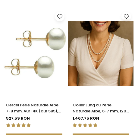
Seturi Perle cu Argint
Brățări cu Perle
Pandantive cu Perle
Brose cu Perle
Cercei Perle Naturale Albe
Colier Lung cu Perle
7-8 mm, Aur 14K (aur 585),
Naturale Albe, 6-7 mm, 120
Calitatea AAA | KASKADDA®
cm, Închizătoare Argint 925
527,59 RON
1.467,75 RON
| KASKADDA®