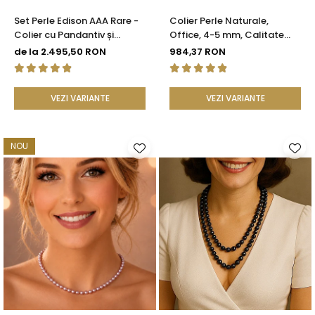
Set Perle Edison AAA Rare -
Colier Perle Naturale,
Colier cu Pandantiv și
Office, 4-5 mm, Calitate
Cercei cu Aur Galben 14K,
AAA, Aur 14K | KASKADDA®
de la 2.495,50 RON
984,37 RON
Perle Naturale 12,5-13 mm |
KASKADDA®
VEZI VARIANTE
VEZI VARIANTE
NOU