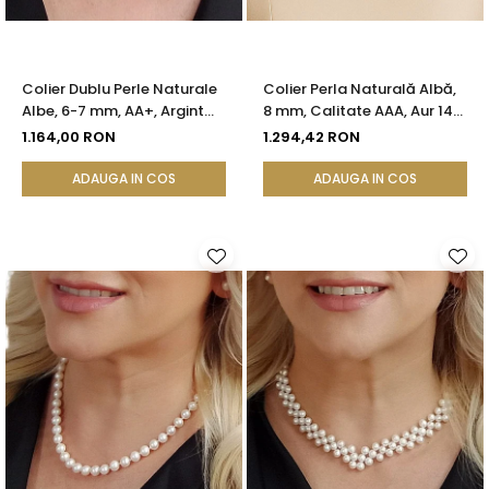
Colier Dublu Perle Naturale
Colier Perla Naturală Albă,
Albe, 6-7 mm, AA+, Argint
8 mm, Calitate AAA, Aur 14K
925 | KASKADDA®
(aur 585) | KASKADDA®
1.164,00 RON
1.294,42 RON
ADAUGA IN COS
ADAUGA IN COS