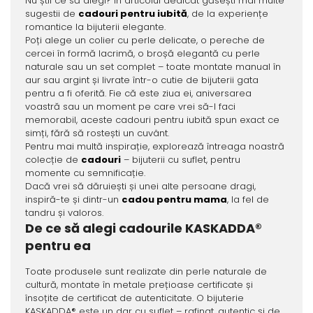
Nu știi ce să alegi? În articolul dedicat găsești mai multe
sugestii de
cadouri pentru iubită
, de la experiențe
romantice la bijuterii elegante.
Poți alege un colier cu perle delicate, o pereche de
cercei în formă lacrimă, o broșă elegantă cu perle
naturale sau un set complet – toate montate manual în
aur sau argint și livrate într-o cutie de bijuterii gata
pentru a fi oferită. Fie că este ziua ei, aniversarea
voastră sau un moment pe care vrei să-l faci
memorabil, aceste cadouri pentru iubită spun exact ce
simți, fără să rostești un cuvânt.
Pentru mai multă inspirație, explorează întreaga noastră
colecție de
cadouri
– bijuterii cu suflet, pentru
momente cu semnificație.
Dacă vrei să dăruiești și unei alte persoane dragi,
inspiră-te și dintr-un
cadou pentru mama
, la fel de
tandru și valoros.
De ce să alegi cadourile KASKADDA®
pentru ea
Toate produsele sunt realizate din perle naturale de
cultură, montate în metale prețioase certificate și
însoțite de certificat de autenticitate. O bijuterie
KASKADDA® este un dar cu suflet – rafinat, autentic și de