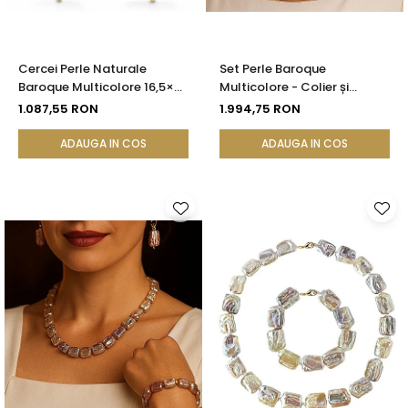
Cercei Perle Naturale
Set Perle Baroque
Baroque Multicolore 16,5×25
Multicolore - Colier și
mm, Aur 14K (aur 585),
Cercei, Aur Galben 14K |
1.087,55 RON
1.994,75 RON
Tortiță Închisă | KASKADDA®
KASKADDA®
ADAUGA IN COS
ADAUGA IN COS