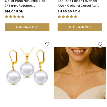
Colier Perle Naturale Albe
Set Perle Edison Lavanda
7-8 mm, Rotunde,
AAA - Colier și Cercei Aur
Închizătoare Argint 925 |
Galben 14K, Perle Naturale
614,00 RON
2.495,50 RON
KASKADDA®
11,5-12 mm| KASKADDA®
ADAUGA IN COS
ADAUGA IN COS