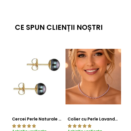
CE SPUN CLIENȚII NOȘTRI
Cercei Perle Naturale Negre 5-6 mm, Buton AAA, Aur 14K (aur 585), Tip Șurub | KASKADDA®
Colier cu Perle Lavanda la Baza Gatului, de 4-5 mm, Perle Rare, Calitate AAA+, Aur 14K | KASKADDA®