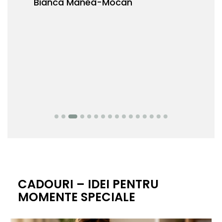
Bianca Manea-Mocan
oca
Nic
CADOURI – IDEI PENTRU
MOMENTE SPECIALE