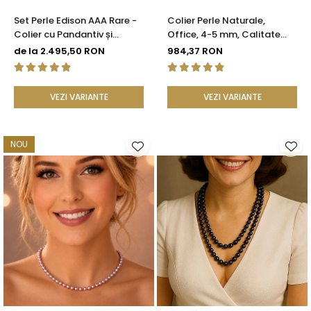
Set Perle Edison AAA Rare -
Colier Perle Naturale,
Colier cu Pandantiv și
Office, 4-5 mm, Calitate
Cercei cu Aur Galben 14K,
AAA, Aur 14K | KASKADDA®
de la 2.495,50 RON
984,37 RON
Perle Naturale 12,5-13 mm |
KASKADDA®
VEZI VARIANTE
VEZI VARIANTE
NOU