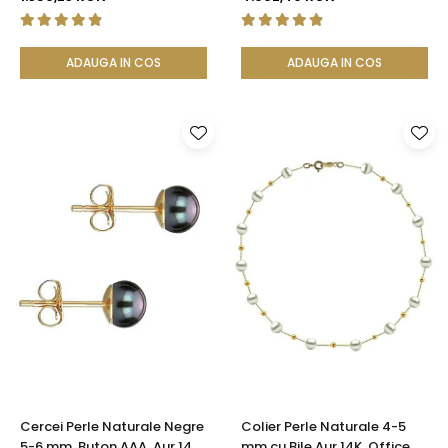
Filigranată | KASKADDA®
ADAUGA IN COS
ADAUGA IN COS
Cercei Perle Naturale Negre
Colier Perle Naturale 4-5
5-6 mm, Buton AAA, Aur 14K
mm cu Bile Aur 14K, Office