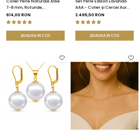
Colier Perle Naturale Albe
Set Perle Edison Lavanda
7-8 mm, Rotunde,
AAA - Colier și Cercei Aur
Închizătoare Argint 925 |
Galben 14K, Perle Naturale
614,00 RON
2.495,50 RON
KASKADDA®
11,5-12 mm| KASKADDA®
ADAUGA IN COS
ADAUGA IN COS