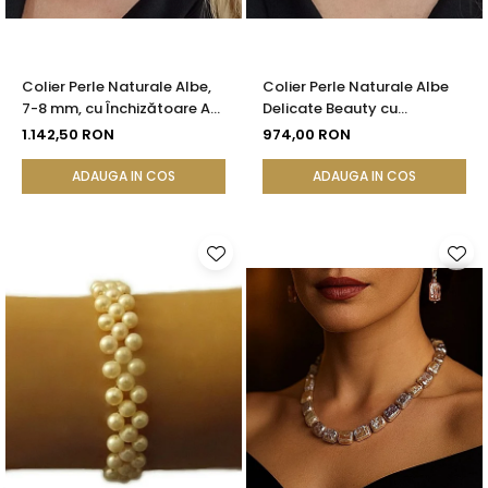
Colier Perle Naturale Albe,
Colier Perle Naturale Albe
7-8 mm, cu Închizătoare Aur
Delicate Beauty cu
14K (aur 585) | KASKADDA®
Închizătoare Argint |
1.142,50 RON
974,00 RON
KASKADDA®
ADAUGA IN COS
ADAUGA IN COS