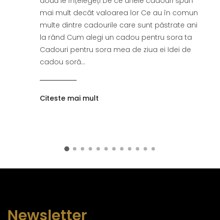
două le înțelegeți De ce unele cadouri spun
mai mult decât valoarea lor Ce au în comun
multe dintre cadourile care sunt păstrate ani
la rând Cum alegi un cadou pentru sora ta
Cadouri pentru sora mea de ziua ei Idei de
cadou soră...
Citeste mai mult
Newsletter