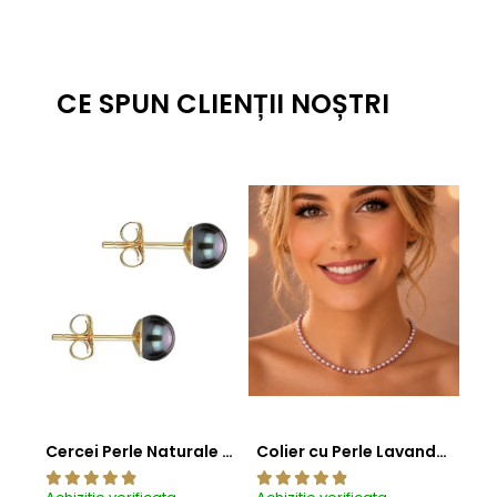
CE SPUN CLIENȚII NOȘTRI
Cercei Perle Naturale Negre 5-6 mm, Buton AAA, Aur 14K (aur 585), Tip Șurub | KASKADDA®
Colier cu Perle Lavanda la Baza Gatului, de 4-5 mm, Perle Rare, Calitate AAA+, Aur 14K | KASKADDA®