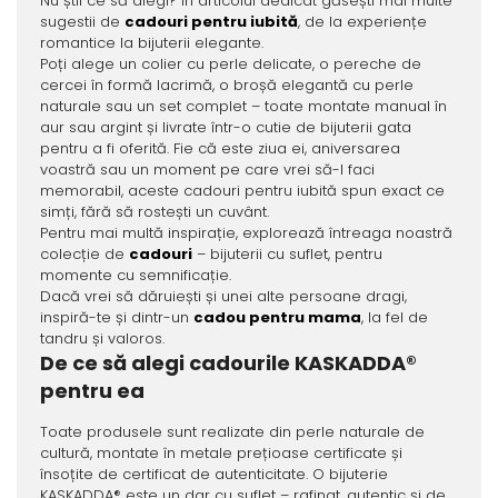
Nu știi ce să alegi? În articolul dedicat găsești mai multe
sugestii de
cadouri pentru iubită
, de la experiențe
romantice la bijuterii elegante.
Poți alege un colier cu perle delicate, o pereche de
cercei în formă lacrimă, o broșă elegantă cu perle
naturale sau un set complet – toate montate manual în
aur sau argint și livrate într-o cutie de bijuterii gata
pentru a fi oferită. Fie că este ziua ei, aniversarea
voastră sau un moment pe care vrei să-l faci
memorabil, aceste cadouri pentru iubită spun exact ce
simți, fără să rostești un cuvânt.
Pentru mai multă inspirație, explorează întreaga noastră
colecție de
cadouri
– bijuterii cu suflet, pentru
momente cu semnificație.
Dacă vrei să dăruiești și unei alte persoane dragi,
inspiră-te și dintr-un
cadou pentru mama
, la fel de
tandru și valoros.
De ce să alegi cadourile KASKADDA®
pentru ea
Toate produsele sunt realizate din perle naturale de
cultură, montate în metale prețioase certificate și
însoțite de certificat de autenticitate. O bijuterie
KASKADDA® este un dar cu suflet – rafinat, autentic și de