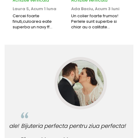
Achizitie verificata
Achizitie verificata
Achi
Laura S,
Acum 1 luna
Ada Baciu,
Acum 3 luni
Mun
Acu
Cercei foarte
Un colier foarte frumos!
finuti,culoarea eate
Perlele sunt superbe si
Bun
superba un navy ff
chiar au o calitate
cu b
frumos.Lucrati bine,cu
extraordinara.
sup
siguranta am sa revin pt
deca
mai multe comenzi.❤️
Rec
le!
Bijuteria perfecta pentru ziua perfecta!
O b
ata