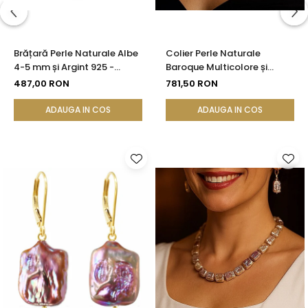
Brățară Perle Naturale Albe
Colier Perle Naturale
4-5 mm și Argint 925 -
Baroque Multicolore și
Delicate Beauty |
Închizătoare Argint 925 |
487,00 RON
781,50 RON
KASKADDA®
KASKADDA®
ADAUGA IN COS
ADAUGA IN COS