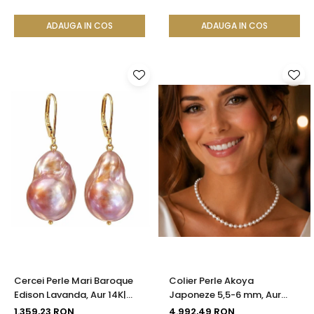
ADAUGA IN COS
ADAUGA IN COS
Cercei Perle Mari Baroque
Colier Perle Akoya
Edison Lavanda, Aur 14K|
Japoneze 5,5-6 mm, Aur
KASKADDA®
Galben 14K cu Închizătoare
1.359,23 RON
4.992,49 RON