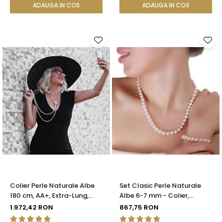
ADAUGA IN COS
ADAUGA IN COS
Colier Perle Naturale Albe
Set Clasic Perle Naturale
180 cm, AA+, Extra-Lung,
Albe 6-7 mm - Colier,
Argint 925 | KASKADDA®
Brățară și Cercei, Argint 925
1.972,42 RON
867,75 RON
| KASKADDA®