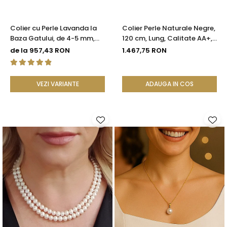
Colier cu Perle Lavanda la
Colier Perle Naturale Negre,
Baza Gatului, de 4-5 mm,
120 cm, Lung, Calitate AA+,
Perle Rare, Calitate AAA+,
Argint 925 | KASKADDA®
de la 957,43 RON
1.467,75 RON
Aur 14K | KASKADDA®
VEZI VARIANTE
ADAUGA IN COS