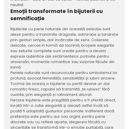
neuitat.
Emoții transformate în bijuterii cu
semnificație
Bijuteriile cu perle naturale din această selecție sunt
alese pentru a transmite dragoste, admirație și tandrețe
prin gesturi simple, dar încărcate de sens. Colierele
delicate, cerceii în formă de lacrimă, broșele elegante
sau seturile complete sunt create pentru a deveni
expresii autentice ale sentimentelor, potrivite pentru
aniversări, momente romantice sau surprize făcute din
inimă.
Perlele naturale sunt recunoscute pentru simbolismul lor
profund, asociat feminității, sensibilității și iubirii sincere.
Tocmai de aceea, o bijuterie cu perlă devine un dar
romantic firesc, capabil să transmită „te iubesc” fără
cuvinte, prin eleganță și rafinament discret.
Fiecare bijuterie este pregătită pentru a fi oferită direct,
livrată într-o cutie elegantă și aleasă astfel încât să
poată fi adaptată gusturilor personale. Indiferent dacă
preferința este pentru aur sau argint, pentru perle
discrete sau cu reflexii aparte, alegerea făcută cu
sinceritate se transformă într-o emoție purtabilă, care