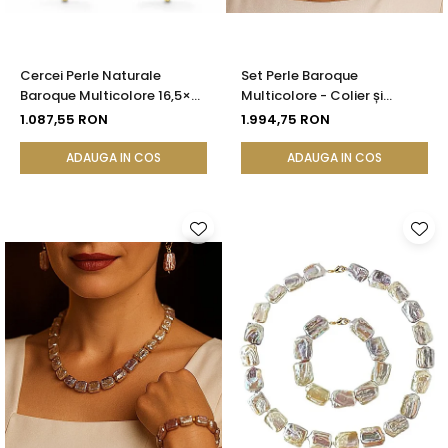
Cercei Perle Naturale
Set Perle Baroque
Baroque Multicolore 16,5×25
Multicolore - Colier și
mm, Aur 14K (aur 585),
Cercei, Aur Galben 14K |
1.087,55 RON
1.994,75 RON
Tortiță Închisă | KASKADDA®
KASKADDA®
ADAUGA IN COS
ADAUGA IN COS