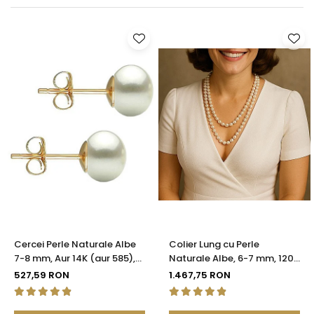
Seturi Perle cu Argint
Brățări cu Perle
Pandantive cu Perle
Brose cu Perle
Cercei Perle Naturale Albe
Colier Lung cu Perle
7-8 mm, Aur 14K (aur 585),
Naturale Albe, 6-7 mm, 120
Calitatea AAA | KASKADDA®
cm, Închizătoare Argint 925
527,59 RON
1.467,75 RON
| KASKADDA®