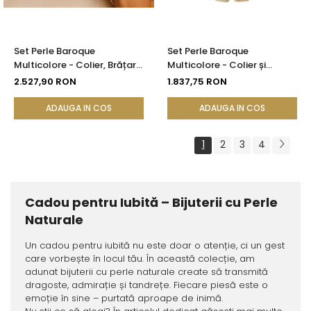
Set Perle Baroque
Set Perle Baroque
Multicolore - Colier, Brățară
Multicolore - Colier și
și Cercei, Aur Galben 14K |
Brățară, Aur Galben 14K |
2.527,90 RON
1.837,75 RON
KASKADDA®
KASKADDA®
ADAUGA IN COS
ADAUGA IN COS
1
2
3
4
Cadou pentru Iubită – Bijuterii cu Perle
Naturale
Un cadou pentru iubită nu este doar o atenție, ci un gest
care vorbește în locul tău. În această colecție, am
adunat bijuterii cu perle naturale create să transmită
dragoste, admirație și tandrețe. Fiecare piesă este o
emoție în sine – purtată aproape de inimă.