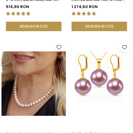
(aur 585), Tip Șurub |
Elegant | KASKADDA®
514,90 RON
1.274,50 RON
KASKADDA®
ADAUGA IN COS
ADAUGA IN COS