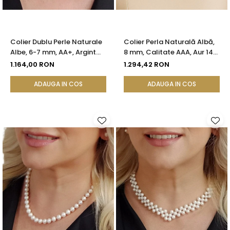
Colier Dublu Perle Naturale
Colier Perla Naturală Albă,
Albe, 6-7 mm, AA+, Argint
8 mm, Calitate AAA, Aur 14K
925 | KASKADDA®
(aur 585) | KASKADDA®
1.164,00 RON
1.294,42 RON
ADAUGA IN COS
ADAUGA IN COS