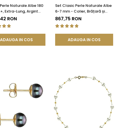
 Perle Naturale Albe 180
Set Clasic Perle Naturale Albe
+, Extra-Lung, Argint
6-7 mm - Colier, Brățară și
KASKADDA®
Cercei, Argint 925 | KASKADDA®
,42 RON
867,75 RON
ADAUGA IN COS
ADAUGA IN COS