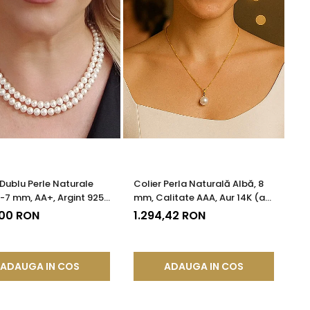
 Dublu Perle Naturale
Colier Perla Naturală Albă, 8
6-7 mm, AA+, Argint 925 |
mm, Calitate AAA, Aur 14K (aur
DDA®
585) | KASKADDA®
,00 RON
1.294,42 RON
ADAUGA IN COS
ADAUGA IN COS