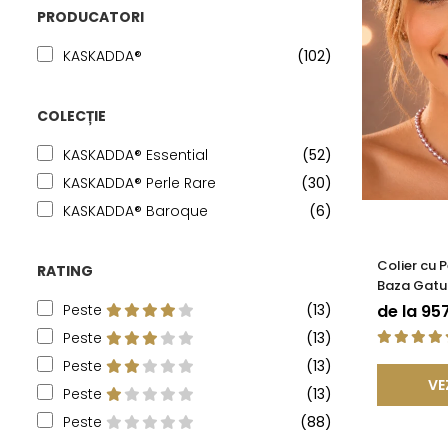
PRODUCATORI
KASKADDA®
(102)
COLECȚIE
KASKADDA® Essential
(52)
KASKADDA® Perle Rare
(30)
KASKADDA® Baroque
(6)
Colier cu 
RATING
Baza Gatul
Rare, Calit
de la 95
Peste
(13)
KASKADDA
Peste
(13)
Peste
(13)
VE
Peste
(13)
Peste
(88)