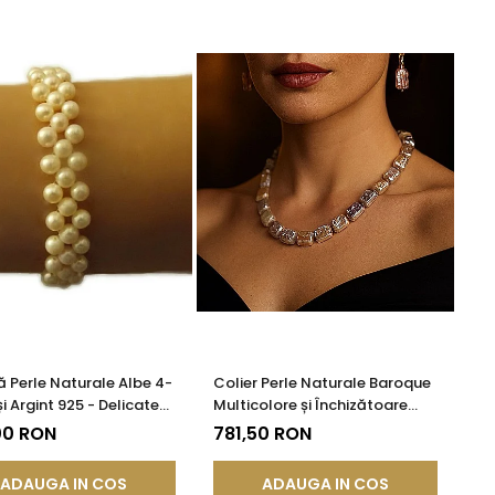
ă Perle Naturale Albe 4-
Colier Perle Naturale Baroque
i Argint 925 - Delicate
Multicolore și Închizătoare
y | KASKADDA®
Argint 925 | KASKADDA®
00 RON
781,50 RON
ADAUGA IN COS
ADAUGA IN COS