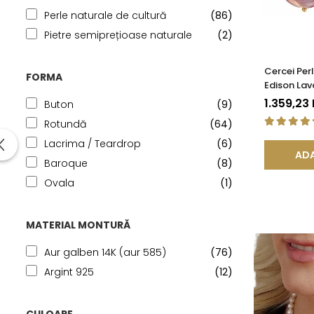
Perle naturale de cultură
(86)
Pietre semiprețioase naturale
(2)
Cercei Per
FORMA
Edison Lav
KASKADDA
1.359,23
Buton
(9)
Rotundă
(64)
Lacrima / Teardrop
(6)
ADA
Baroque
(8)
Ovala
(1)
MATERIAL MONTURĂ
Aur galben 14K (aur 585)
(76)
Argint 925
(12)