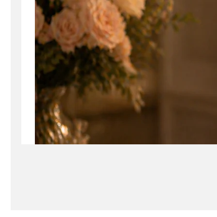
Seturi Perle cu Argint
Brățări cu Perle
Pandantive cu Perle
Brose cu Perle