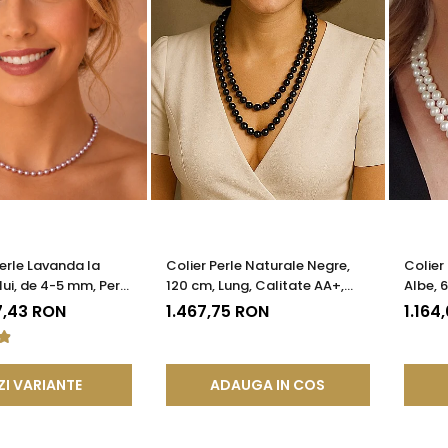
Perle Lavanda la
Colier Perle Naturale Negre,
Colier
ui, de 4-5 mm, Perle
120 cm, Lung, Calitate AA+,
Albe, 
ate AAA+, Aur 14K |
Argint 925 | KASKADDA®
KASKA
7,43 RON
1.467,75 RON
1.164
®
ZI VARIANTE
ADAUGA IN COS