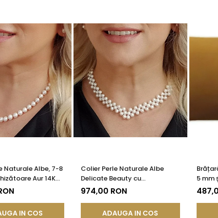
e Naturale Albe, 7-8
Colier Perle Naturale Albe
Brățar
hizătoare Aur 14K
Delicate Beauty cu
5 mm ș
| KASKADDA®
Închizătoare Argint |
Beaut
 RON
974,00 RON
487,
KASKADDA®
UGA IN COS
ADAUGA IN COS