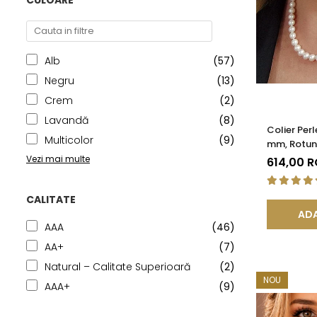
CULOARE
Alb
(57)
Negru
(13)
Crem
(2)
Lavandă
(8)
Colier Per
Multicolor
(9)
mm, Rotun
Argint 925
Vezi mai multe
614,00 
CALITATE
ADA
AAA
(46)
AA+
(7)
Natural – Calitate Superioară
(2)
NOU
AAA+
(9)