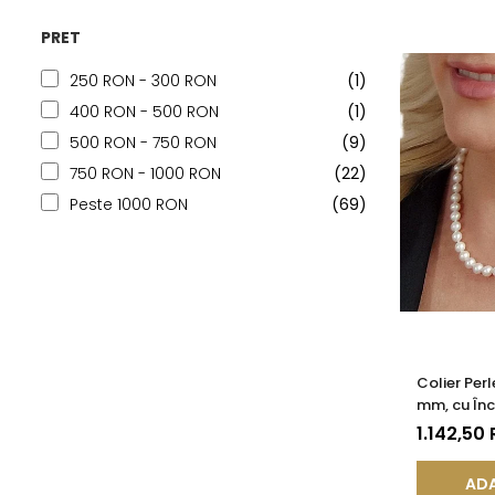
PRET
250 RON - 300 RON
(1)
400 RON - 500 RON
(1)
500 RON - 750 RON
(9)
750 RON - 1000 RON
(22)
Peste 1000 RON
(69)
Colier Perl
mm, cu Înc
(aur 585) 
1.142,50
ADA