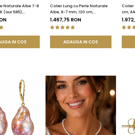
le Naturale Albe 7-8
Colier Lung cu Perle Naturale
Colier
K (aur 585),
Albe, 6-7 mm, 120 cm,
cm, AA
 AAA | KASKADDA®
Închizătoare Argint 925 |
925 | 
RON
1.467,75 RON
1.972
KASKADDA®
UGA IN COS
ADAUGA IN COS