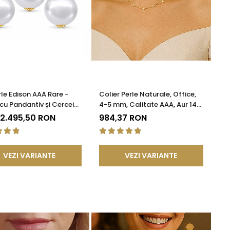
rle Edison AAA Rare -
Colier Perle Naturale, Office,
 cu Pandantiv și Cercei
4-5 mm, Calitate AAA, Aur 14K
 Galben 14K, Perle
| KASKADDA®
 2.495,50 RON
984,37 RON
le 12,5-13 mm |
DDA®
VEZI VARIANTE
VEZI VARIANTE