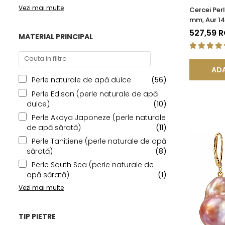
Vezi mai multe
Cercei Per
mm, Aur 14
Calitatea
527,59 
MATERIAL PRINCIPAL
ADA
Perle naturale de apă dulce
(56)
Perle Edison (perle naturale de apă
dulce)
(10)
Perle Akoya Japoneze (perle naturale
de apă sărată)
(11)
Perle Tahitiene (perle naturale de apă
sărată)
(8)
Perle South Sea (perle naturale de
apă sărată)
(1)
Vezi mai multe
TIP PIETRE