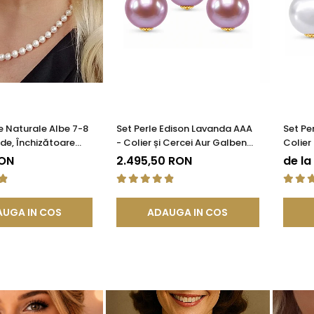
le Naturale Albe 7-8
Set Perle Edison Lavanda AAA
Set Pe
de, Închizătoare
- Colier și Cercei Aur Galben
Colier
 | KASKADDA®
14K, Perle Naturale 11,5-12 mm|
cu Aur
RON
2.495,50 RON
de la
KASKADDA®
Natura
KASKA
UGA IN COS
ADAUGA IN COS