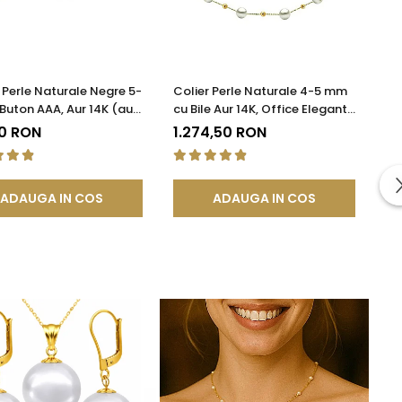
 Perle Naturale Negre 5-
Colier Perle Naturale 4-5 mm
Buton AAA, Aur 14K (aur
cu Bile Aur 14K, Office Elegant |
Tip Șurub | KASKADDA®
KASKADDA®
90 RON
1.274,50 RON
ADAUGA IN COS
ADAUGA IN COS