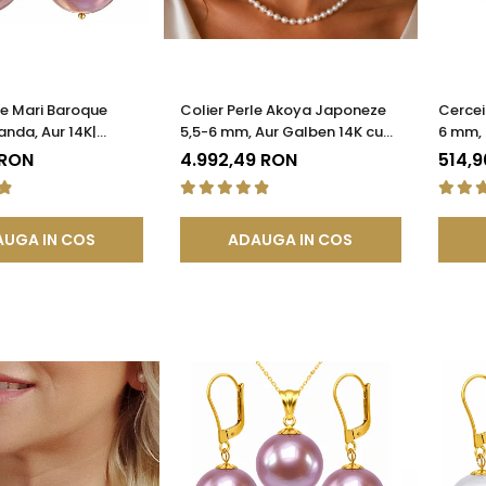
le Mari Baroque
Colier Perle Akoya Japoneze
Cercei
anda, Aur 14K|
5,5-6 mm, Aur Galben 14K cu
6 mm, 
®
Închizătoare Filigranată |
585), 
 RON
4.992,49 RON
514,
KASKADDA®
UGA IN COS
ADAUGA IN COS