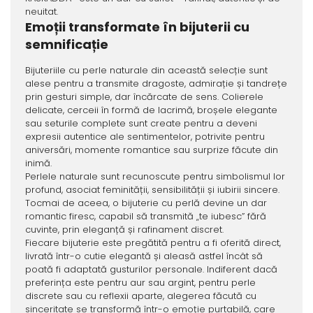
neuitat.
Emoții transformate în bijuterii cu
semnificație
Bijuteriile cu perle naturale din această selecție sunt
alese pentru a transmite dragoste, admirație și tandrețe
prin gesturi simple, dar încărcate de sens. Colierele
delicate, cerceii în formă de lacrimă, broșele elegante
sau seturile complete sunt create pentru a deveni
expresii autentice ale sentimentelor, potrivite pentru
aniversări, momente romantice sau surprize făcute din
inimă.
Perlele naturale sunt recunoscute pentru simbolismul lor
profund, asociat feminității, sensibilității și iubirii sincere.
Tocmai de aceea, o bijuterie cu perlă devine un dar
romantic firesc, capabil să transmită „te iubesc” fără
cuvinte, prin eleganță și rafinament discret.
Fiecare bijuterie este pregătită pentru a fi oferită direct,
livrată într-o cutie elegantă și aleasă astfel încât să
poată fi adaptată gusturilor personale. Indiferent dacă
preferința este pentru aur sau argint, pentru perle
discrete sau cu reflexii aparte, alegerea făcută cu
sinceritate se transformă într-o emoție purtabilă, care