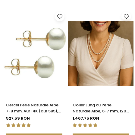
Seturi Perle cu Argint
Brățări cu Perle
Pandantive cu Perle
Brose cu Perle
Cercei Perle Naturale Albe
Colier Lung cu Perle
7-8 mm, Aur 14K (aur 585),
Naturale Albe, 6-7 mm, 120
Calitatea AAA | KASKADDA®
cm, Închizătoare Argint 925
527,59 RON
1.467,75 RON
| KASKADDA®