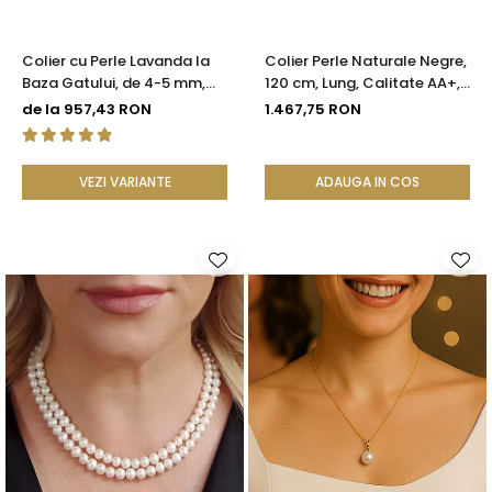
Colier cu Perle Lavanda la
Colier Perle Naturale Negre,
Baza Gatului, de 4-5 mm,
120 cm, Lung, Calitate AA+,
Perle Rare, Calitate AAA+,
Argint 925 | KASKADDA®
de la 957,43 RON
1.467,75 RON
Aur 14K | KASKADDA®
VEZI VARIANTE
ADAUGA IN COS