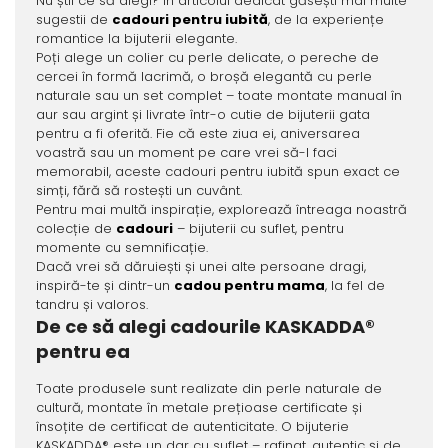
Nu știi ce să alegi? În articolul dedicat găsești mai multe
sugestii de
cadouri pentru iubită
, de la experiențe
romantice la bijuterii elegante.
Poți alege un colier cu perle delicate, o pereche de
cercei în formă lacrimă, o broșă elegantă cu perle
naturale sau un set complet – toate montate manual în
aur sau argint și livrate într-o cutie de bijuterii gata
pentru a fi oferită. Fie că este ziua ei, aniversarea
voastră sau un moment pe care vrei să-l faci
memorabil, aceste cadouri pentru iubită spun exact ce
simți, fără să rostești un cuvânt.
Pentru mai multă inspirație, explorează întreaga noastră
colecție de
cadouri
– bijuterii cu suflet, pentru
momente cu semnificație.
Dacă vrei să dăruiești și unei alte persoane dragi,
inspiră-te și dintr-un
cadou pentru mama
, la fel de
tandru și valoros.
De ce să alegi cadourile KASKADDA®
pentru ea
Toate produsele sunt realizate din perle naturale de
cultură, montate în metale prețioase certificate și
însoțite de certificat de autenticitate. O bijuterie
KASKADDA® este un dar cu suflet – rafinat, autentic și de