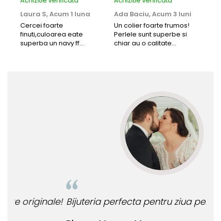
Achizitie verificata
Achizitie verificata
Achi
Laura S,
Acum 1 luna
Ada Baciu,
Acum 3 luni
Mun
Acu
Cercei foarte
Un colier foarte frumos!
finuti,culoarea eate
Perlele sunt superbe si
Bun
superba un navy ff
chiar au o calitate
cu b
frumos.Lucrati bine,cu
extraordinara.
sup
siguranta am sa revin pt
deca
mai multe comenzi.❤️
Rec
le!
Bijuteria perfecta pentru ziua perfecta!
O b
ata