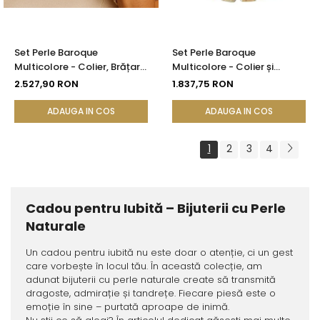
Set Perle Baroque
Set Perle Baroque
Multicolore - Colier, Brățară
Multicolore - Colier și
și Cercei, Aur Galben 14K |
Brățară, Aur Galben 14K |
2.527,90 RON
1.837,75 RON
KASKADDA®
KASKADDA®
ADAUGA IN COS
ADAUGA IN COS
1
2
3
4
Cadou pentru Iubită – Bijuterii cu Perle
Naturale
Un cadou pentru iubită nu este doar o atenție, ci un gest
care vorbește în locul tău. În această colecție, am
adunat bijuterii cu perle naturale create să transmită
dragoste, admirație și tandrețe. Fiecare piesă este o
emoție în sine – purtată aproape de inimă.