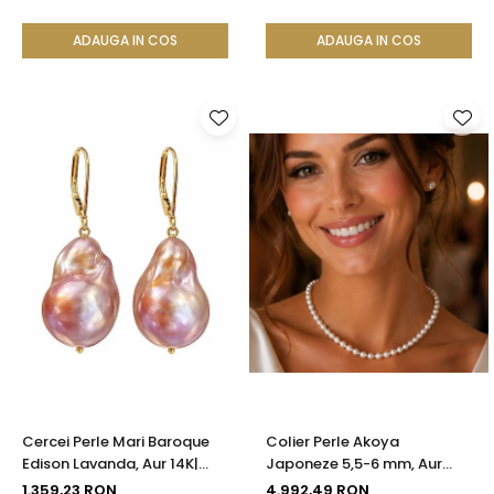
ADAUGA IN COS
ADAUGA IN COS
Cercei Perle Mari Baroque
Colier Perle Akoya
Edison Lavanda, Aur 14K|
Japoneze 5,5-6 mm, Aur
KASKADDA®
Galben 14K cu Închizătoare
1.359,23 RON
4.992,49 RON