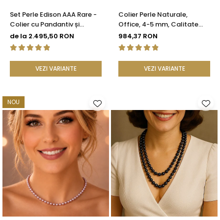
Set Perle Edison AAA Rare -
Colier Perle Naturale,
Colier cu Pandantiv și
Office, 4-5 mm, Calitate
Cercei cu Aur Galben 14K,
AAA, Aur 14K | KASKADDA®
de la 2.495,50 RON
984,37 RON
Perle Naturale 12,5-13 mm |
KASKADDA®
VEZI VARIANTE
VEZI VARIANTE
NOU