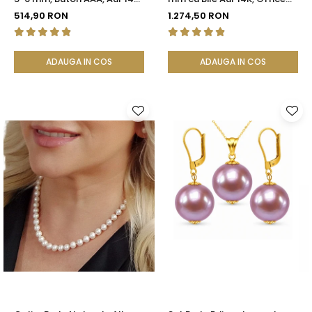
(aur 585), Tip Șurub |
Elegant | KASKADDA®
514,90 RON
1.274,50 RON
KASKADDA®
ADAUGA IN COS
ADAUGA IN COS