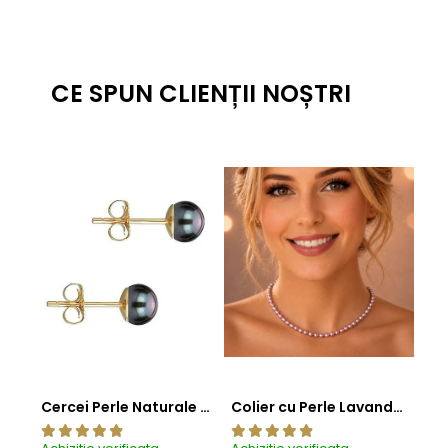
CE SPUN CLIENȚII NOȘTRI
Cercei Perle Naturale Negre 5-6 mm, Buton AAA, Aur 14K (aur 585), Tip Șurub | KASKADDA®
Colier cu Perle Lavanda la Baza Gatului, de 4-5 mm, Perle Rare, Calitate AAA+, Aur 14K | KASKADDA®