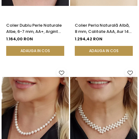
Colier Dublu Perle Naturale
Colier Perla Naturală Albă,
Albe, 6-7 mm, AA+, Argint
8 mm, Calitate AAA, Aur 14K
925 | KASKADDA®
(aur 585) | KASKADDA®
1.164,00 RON
1.294,42 RON
ADAUGA IN COS
ADAUGA IN COS