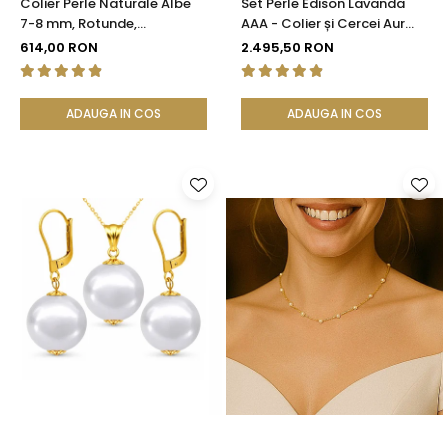
Colier Perle Naturale Albe
Set Perle Edison Lavanda
7-8 mm, Rotunde,
AAA - Colier și Cercei Aur
Închizătoare Argint 925 |
Galben 14K, Perle Naturale
614,00 RON
2.495,50 RON
KASKADDA®
11,5-12 mm| KASKADDA®
ADAUGA IN COS
ADAUGA IN COS