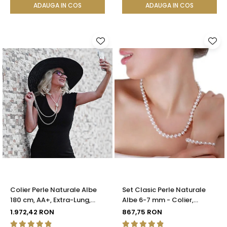
ADAUGA IN COS
ADAUGA IN COS
Colier Perle Naturale Albe
Set Clasic Perle Naturale
180 cm, AA+, Extra-Lung,
Albe 6-7 mm - Colier,
Argint 925 | KASKADDA®
Brățară și Cercei, Argint 925
1.972,42 RON
867,75 RON
| KASKADDA®