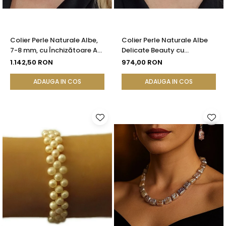
Colier Perle Naturale Albe,
Colier Perle Naturale Albe
7-8 mm, cu Închizătoare Aur
Delicate Beauty cu
14K (aur 585) | KASKADDA®
Închizătoare Argint |
1.142,50 RON
974,00 RON
KASKADDA®
ADAUGA IN COS
ADAUGA IN COS