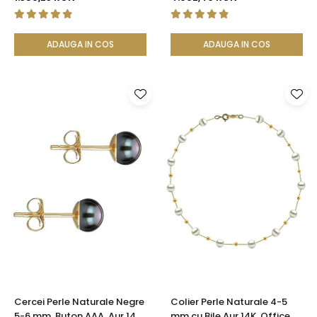
Filigranată | KASKADDA®
ADAUGA IN COS
ADAUGA IN COS
Cercei Perle Naturale Negre
Colier Perle Naturale 4-5
5-6 mm, Buton AAA, Aur 14K
mm cu Bile Aur 14K, Office