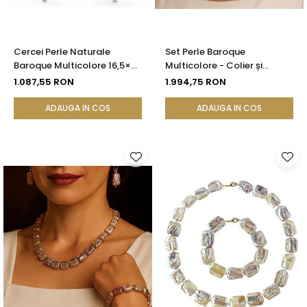
Cercei Perle Naturale
Set Perle Baroque
Baroque Multicolore 16,5×25
Multicolore - Colier și
mm, Aur 14K (aur 585),
Cercei, Aur Galben 14K |
1.087,55 RON
1.994,75 RON
Tortiță Închisă | KASKADDA®
KASKADDA®
ADAUGA IN COS
ADAUGA IN COS