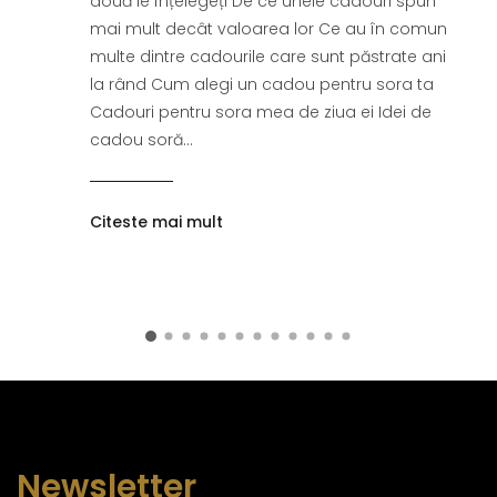
două le înțelegeți De ce unele cadouri spun
mai mult decât valoarea lor Ce au în comun
multe dintre cadourile care sunt păstrate ani
la rând Cum alegi un cadou pentru sora ta
Cadouri pentru sora mea de ziua ei Idei de
cadou soră...
Citeste mai mult
Newsletter