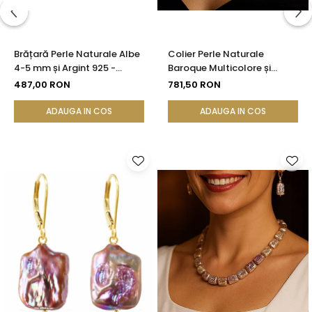
Brățară Perle Naturale Albe
Colier Perle Naturale
4-5 mm și Argint 925 -
Baroque Multicolore și
Delicate Beauty |
Închizătoare Argint 925 |
487,00 RON
781,50 RON
KASKADDA®
KASKADDA®
ADAUGA IN COS
ADAUGA IN COS