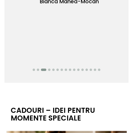
Bianca Manea-Mocan
oca
Nic
CADOURI – IDEI PENTRU
MOMENTE SPECIALE