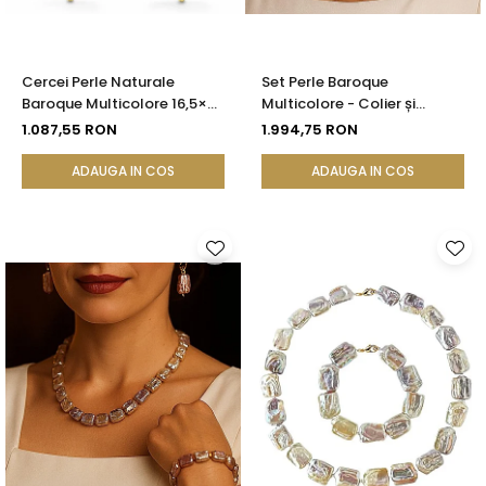
Cercei Perle Naturale
Set Perle Baroque
Baroque Multicolore 16,5×25
Multicolore - Colier și
mm, Aur 14K (aur 585),
Cercei, Aur Galben 14K |
1.087,55 RON
1.994,75 RON
Tortiță Închisă | KASKADDA®
KASKADDA®
ADAUGA IN COS
ADAUGA IN COS