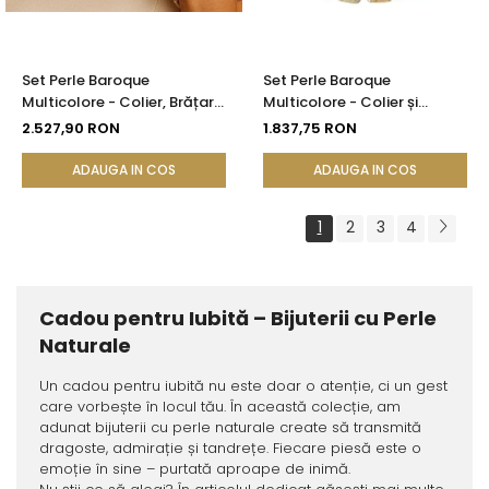
Set Perle Baroque
Set Perle Baroque
Multicolore - Colier, Brățară
Multicolore - Colier și
și Cercei, Aur Galben 14K |
Brățară, Aur Galben 14K |
2.527,90 RON
1.837,75 RON
KASKADDA®
KASKADDA®
ADAUGA IN COS
ADAUGA IN COS
1
2
3
4
Cadou pentru Iubită – Bijuterii cu Perle
Naturale
Un cadou pentru iubită nu este doar o atenție, ci un gest
care vorbește în locul tău. În această colecție, am
adunat bijuterii cu perle naturale create să transmită
dragoste, admirație și tandrețe. Fiecare piesă este o
emoție în sine – purtată aproape de inimă.