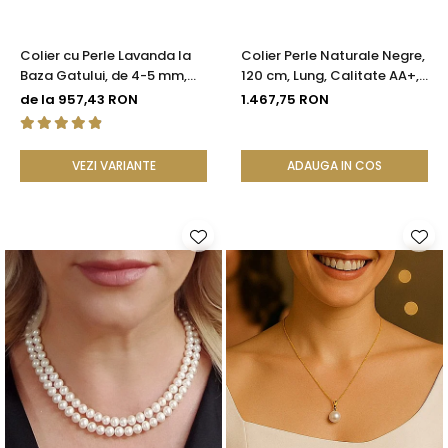
Colier cu Perle Lavanda la
Colier Perle Naturale Negre,
Baza Gatului, de 4-5 mm,
120 cm, Lung, Calitate AA+,
Perle Rare, Calitate AAA+,
Argint 925 | KASKADDA®
de la 957,43 RON
1.467,75 RON
Aur 14K | KASKADDA®
VEZI VARIANTE
ADAUGA IN COS