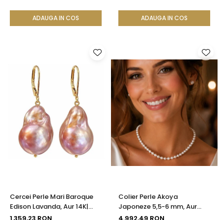
ADAUGA IN COS
ADAUGA IN COS
Cercei Perle Mari Baroque
Colier Perle Akoya
Edison Lavanda, Aur 14K|
Japoneze 5,5-6 mm, Aur
KASKADDA®
Galben 14K cu Închizătoare
1.359,23 RON
4.992,49 RON