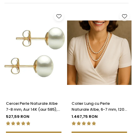
Seturi Perle cu Argint
Brățări cu Perle
Pandantive cu Perle
Brose cu Perle
Cercei Perle Naturale Albe
Colier Lung cu Perle
7-8 mm, Aur 14K (aur 585),
Naturale Albe, 6-7 mm, 120
Calitatea AAA | KASKADDA®
cm, Închizătoare Argint 925
527,59 RON
1.467,75 RON
| KASKADDA®