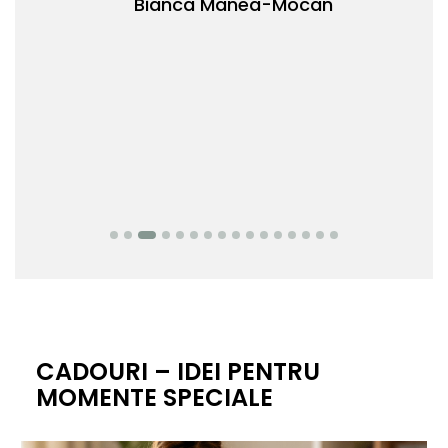
Bianca Manea-Mocan
oca
Nic
CADOURI – IDEI PENTRU
MOMENTE SPECIALE