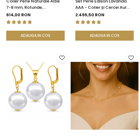
Colier Perle Naturale Albe
Set Perle Edison Lavanda
7-8 mm, Rotunde,
AAA - Colier și Cercei Aur
Închizătoare Argint 925 |
Galben 14K, Perle Naturale
614,00 RON
2.495,50 RON
KASKADDA®
11,5-12 mm| KASKADDA®
ADAUGA IN COS
ADAUGA IN COS