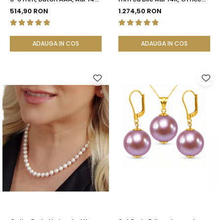
(aur 585), Tip Șurub |
Elegant | KASKADDA®
514,90 RON
1.274,50 RON
KASKADDA®
ADAUGA IN COS
ADAUGA IN COS