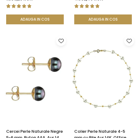
Filigranată | KASKADDA®
ADAUGA IN COS
ADAUGA IN COS
Cercei Perle Naturale Negre
Colier Perle Naturale 4-5
5-6 mm, Buton AAA, Aur 14K
mm cu Bile Aur 14K, Office