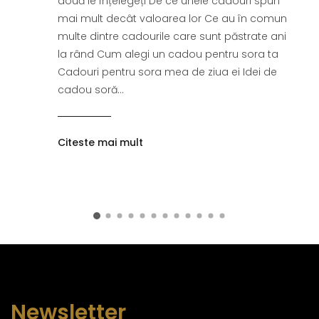
două le înțelegeți De ce unele cadouri spun
mai mult decât valoarea lor Ce au în comun
multe dintre cadourile care sunt păstrate ani
la rând Cum alegi un cadou pentru sora ta
Cadouri pentru sora mea de ziua ei Idei de
cadou soră...
Citeste mai mult
Newsletter