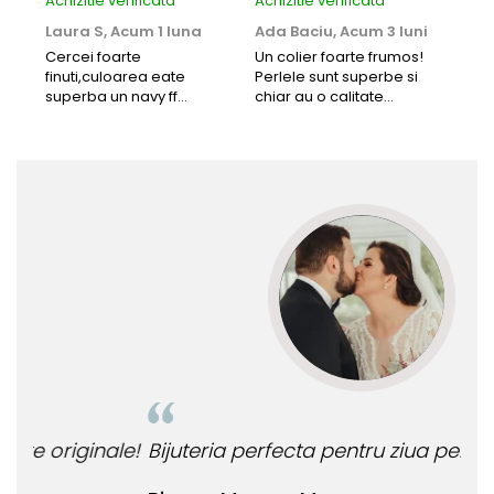
Achizitie verificata
Achizitie verificata
Achi
Laura S,
Acum 1 luna
Ada Baciu,
Acum 3 luni
Mun
Acu
Cercei foarte
Un colier foarte frumos!
finuti,culoarea eate
Perlele sunt superbe si
Bun
superba un navy ff
chiar au o calitate
cu b
frumos.Lucrati bine,cu
extraordinara.
sup
siguranta am sa revin pt
deca
mai multe comenzi.❤️
Rec
le!
Bijuteria perfecta pentru ziua perfecta!
O b
ata