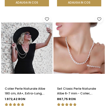
ADAUGA IN COS
ADAUGA IN COS
Colier Perle Naturale Albe
Set Clasic Perle Naturale
180 cm, AA+, Extra-Lung,
Albe 6-7 mm - Colier,
Argint 925 | KASKADDA®
Brățară și Cercei, Argint 925
1.972,42 RON
867,75 RON
| KASKADDA®