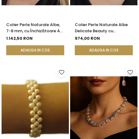
Colier Perle Naturale Albe,
Colier Perle Naturale Albe
7-8 mm, cu Închizătoare Aur
Delicate Beauty cu
14K (aur 585) | KASKADDA®
Închizătoare Argint |
1.142,50 RON
974,00 RON
KASKADDA®
ADAUGA IN COS
ADAUGA IN COS