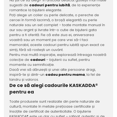
Nu știi ce să alegi? În articolul dedicat găsești mai multe
sugestii de
cadouri pentru iubită
, de la experiențe
romantice la bijuterii elegante.
Poți alege un colier cu perle delicate, o pereche de
cercei în formă lacrimă, o broșă elegantă cu perle
naturale sau un set complet – toate montate manual în
aur sau argint și livrate într-o cutie de bijuterii gata
pentru a fi oferită. Fie că este ziua ei, aniversarea
voastră sau un moment pe care vrei să-l faci
memorabil, aceste cadouri pentru iubită spun exact ce
simți, fără să rostești un cuvânt.
Pentru mai multă inspirație, explorează întreaga noastră
colecție de
cadouri
– bijuterii cu suflet, pentru
momente cu semnificație.
Dacă vrei să dăruiești și unei alte persoane dragi,
inspiră-te și dintr-un
cadou pentru mama
, la fel de
tandru și valoros.
De ce să alegi cadourile KASKADDA®
pentru ea
Toate produsele sunt realizate din perle naturale de
cultură, montate în metale prețioase certificate și
însoțite de certificat de autenticitate. O bijuterie
KASKADDA® este un dar cu suflet – rafinat, autentic și de