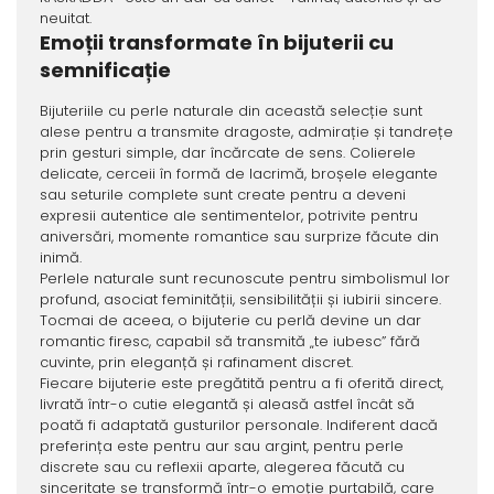
neuitat.
Emoții transformate în bijuterii cu
semnificație
Bijuteriile cu perle naturale din această selecție sunt
alese pentru a transmite dragoste, admirație și tandrețe
prin gesturi simple, dar încărcate de sens. Colierele
delicate, cerceii în formă de lacrimă, broșele elegante
sau seturile complete sunt create pentru a deveni
expresii autentice ale sentimentelor, potrivite pentru
aniversări, momente romantice sau surprize făcute din
inimă.
Perlele naturale sunt recunoscute pentru simbolismul lor
profund, asociat feminității, sensibilității și iubirii sincere.
Tocmai de aceea, o bijuterie cu perlă devine un dar
romantic firesc, capabil să transmită „te iubesc” fără
cuvinte, prin eleganță și rafinament discret.
Fiecare bijuterie este pregătită pentru a fi oferită direct,
livrată într-o cutie elegantă și aleasă astfel încât să
poată fi adaptată gusturilor personale. Indiferent dacă
preferința este pentru aur sau argint, pentru perle
discrete sau cu reflexii aparte, alegerea făcută cu
sinceritate se transformă într-o emoție purtabilă, care