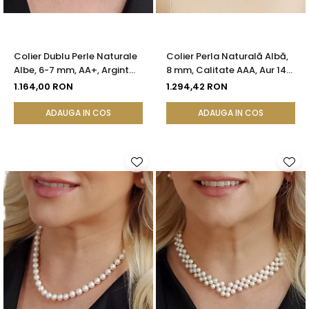
Colier Dublu Perle Naturale
Colier Perla Naturală Albă,
Albe, 6-7 mm, AA+, Argint
8 mm, Calitate AAA, Aur 14K
925 | KASKADDA®
(aur 585) | KASKADDA®
1.164,00 RON
1.294,42 RON
ADAUGA IN COS
ADAUGA IN COS