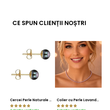
CE SPUN CLIENȚII NOȘTRI
Cercei Perle Naturale Negre 5-6 mm, Buton AAA, Aur 14K (aur 585), Tip Șurub | KASKADDA®
Colier cu Perle Lavanda la Baza Gatului, de 4-5 mm, Perle Rare, Calitate AAA+, Aur 14K | KASKADDA®