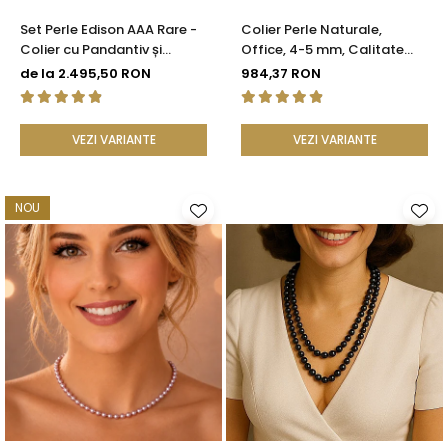
Set Perle Edison AAA Rare -
Colier Perle Naturale,
Colier cu Pandantiv și
Office, 4-5 mm, Calitate
Cercei cu Aur Galben 14K,
AAA, Aur 14K | KASKADDA®
de la 2.495,50 RON
984,37 RON
Perle Naturale 12,5-13 mm |
KASKADDA®
VEZI VARIANTE
VEZI VARIANTE
NOU