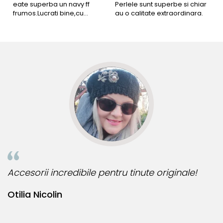
eate superba un navy ff
Perlele sunt superbe si chiar
B
frumos.Lucrati bine,cu
au o calitate extraordinara.
b
siguranta am sa revin pt mai
s
multe comenzi.❤️
d
R
esorii incredibile pentru tinute originale!
Bijute
lia Nicolin
Bianc