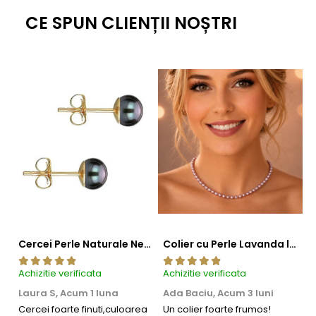
Poartă acest
set cu perle naturale și argint placat cu platină
ca pe o
CE SPUN CLIENȚII NOȘTRI
expresie de încredere, simplitate și frumusețe care nu se demodează
niciodată.
Cercei Perle Naturale Negre 5-6 mm, Buton AAA, Aur 14K (aur 585), Tip Șurub | KASKADDA®
Colier cu Perle Lavanda la Baza Gatului, de 4-5 mm, Perle Rare, Calitate AAA+, Aur 14K | KASKADDA®
Achizitie verificata
Achizitie verificata
Ac
Laura S,
Acum 1 luna
Ada Baciu,
Acum 3 luni
M
4
Cercei foarte finuti,culoarea
Un colier foarte frumos!