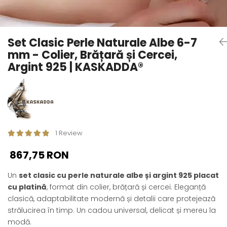
Seturi Perle cu Argint
Brățări cu Perle
Pandantive cu Perle
Set Clasic Perle Naturale Albe 6-7
Brose cu Perle
mm - Colier, Brățară și Cercei,
Argint 925 | KASKADDA®
1 Review
867,75 RON
Un
set clasic cu perle naturale albe și argint 925 placat
cu platină
, format din colier, brățară și cercei. Eleganță
clasică, adaptabilitate modernă și detalii care protejează
strălucirea în timp. Un cadou universal, delicat și mereu la
modă.