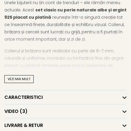
Unele bijuterii nu țin cont de trenduri – ele rămân mereu
actuale. Acest
set clasic cu perle naturale albe și argint
925 placat cu platină
reunește într-o singură creație tot
ce înseamnă finețe, durabilitate și echilibru vizual. Colierul,
brățara și cerceii sunt lucrați cu grijă, pentru a fi purtați în
orice moment important, dar și zi de zi.
Colierul și brățara sunt realizate cu perle de 6–7 mm,
rotunde și uniforme, montate cu închizători fine din argint
placat cu platină. Ambele piese includ lănțișoare de
prelungire de 3 cm, pentru o potrivire ideală. Cerceii vin cu
VEZI MAI MULT
perle tip buton, ușor mai mari (7,5–8 mm), pe montură
simplă, din același argint tratat anti-oxidare.
CARACTERISTICI
Placarea cu platină protejează metalul în timp, menținând
strălucirea și culoarea elegantă, ușor închisă,
VIDEO
(3)
asemănătoare aurului alb. Acest
set cu perle naturale și
argint placat cu platină
este alegerea perfectă pentru
LIVRARE & RETUR
un stil clasic, dar cu detalii gândite pentru longevitate.