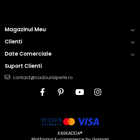
Magazinul Meu
Clienti
Date Comerciale
Suport Clienti
Informatii despre structura interna a componentelor
contact@cadourisiperle.ro
din aur si argint utilizate in realizarea bijuteriilor
Pentru a asigura functionalitatea optima, durabilitatea si
siguranta bijuteriilor, anumite componente esentiale sunt
fabricate in conformitate cu standardele specifice
industriei. Astfel, inchizatorile din aur si argint, tortitele
cerceilor din aur si argint si zalele duble din aur si argint
includ in structura lor elemente interne realizate din aliaje
KASKADDA®
metalice comune.
Platforma E-commerce by Gomag