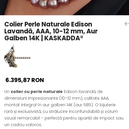
Seturi Perle cu Argint
Brățări cu Perle
Pandantive cu Perle
Colier Perle Naturale Edison
Brose cu Perle
Lavandă, AAA, 10-12 mm, Aur
Galben 14K | KASKADDA®
6.395,87 RON
Un
colier cu perle naturale
Edison lavandă, de
dimensiuni impresionante (10–12 mm), calitate AAA,
montat integral în aur galben 14K (aur 585). O bijuterie
rară și exclusivistă, cu strălucire inconfundabilă și volum
vizual remarcabil – perfectă pentru apariții de impact sau
un cadou valoros.