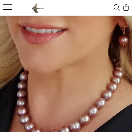
Bijuterii cu Perle Naturale
Colectii
Perle Rare
Cadouri
Bijuterii Pietre Semipretioase
Coliere cu Perle
Bijuterii Jad
Perle Tahitiene
Cadouri pentru Iubită
Bijuterii cu Ametist
Coliere Perle cu Aur
Cadouri cu Perle Naturale
Perle Edison
Idei de cadouri pentru femei – zi
Malachit
de naștere
Coliere Argint cu Perle
Coliere Perle Bărbați
Perle South Sea
Lapis Lazuli
Cadouri de Aniversare a
Coliere Perle la Baza Gâtului
Felicitari si cutii pictate manual
Perle Rare Japoneze Akoya
Onix
Căsătoriei
Coliere Perle Mici
Perla Surpriza
Aventurin
Cadouri pentru Mama
Coliere cu Perlă Naturală
Best Sellers
Carneol
Cercei cu Perle
Colectia Perle Baroque
Cuart
Cercei Aur cu Perle
Bijuterii Mireasa
Ochi de Tigru
Cercei Argint cu Perle
Cercei cu Perle Mari
Serafinit Piatra Ingerilor
Seturi cu Perle
Seturi Colier si Cercei Perle
Seturi Perle cu Aur