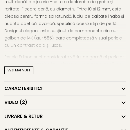
mult decât o bijuterie – este o declarație de grație și
raritate. Fiecare perlă, cu diametrul între 10 și 12 mm, este
aleasă pentru forma sa rotundă, luciul de calitate înaltă și
nuanța poetică lavandă, specifică acestui tip de perlă.
Designul elegant este susținut de componente din aur
galben de 14K (aur 585), care completează vizual perlele
cu un contrast cald și luxos.
Perlele Edison sunt considerate vârful de gamă al perlelor
de apă dulce, combinând
dimensiunea generoasă
cu
VEZI MAI MULT
un luciu specific perlelor de apă sărată. Valoarea unei
perle este întotdeauna dată de calitatea sa, iar acest
colier reunește doar exemplare premium, în selecție AAA.
CARACTERISTICI
Montura cu fir de mătase înnodate manual oferă ritm și
flexibilitate perfectă, lăsând perlele să respire vizual și să se
VIDEO
(2)
așeze natural în jurul gâtului.
LIVRARE & RETUR
Este un
colier cu perle naturale
dedicat femeii care își
cunoaște valoarea și alege bijuterii autentice, cu volum