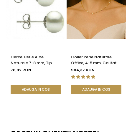
Formă perle: Rotundă
Culoare perle: Lavandă naturală
Lustru: De calitate înaltă
Material colier: Aur galben 14K (aur 585)
Cercei Perle Albe
Colier Perle Naturale,
Metoda de realizare: manuală pe fir de mătase
Naturale 7-8 mm, Tip
Office, 4-5 mm, Calitate
Șurub, Argint 925 -
AAA, Aur 14K | KASKADDA®
78,82 RON
984,37 RON
Lungime colier: 43 cm
Calitate AAA |
KASKADDA®
Greutate totală: ~80 g
ADAUGA IN COS
ADAUGA IN COS
Ambalare: Cutie premium din lemn + certificat de
garanție
KASKADDA
este un brand european de bijuterii premium,
cu marcă înregistrată în 27 de țări. Toate produsele sunt
realizate din perle naturale selectate manual, montate în