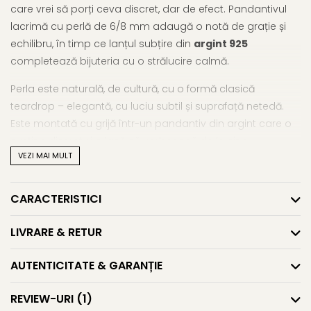
care vrei să porți ceva discret, dar de efect. Pandantivul
lacrimă cu perlă de 6/8 mm adaugă o notă de grație și
echilibru, în timp ce lanțul subțire din
argint 925
completează bijuteria cu o strălucire calmă.
Perla este naturală, de cultură, cu o formă clasică
teardrop – elegantă, cu luciu subtil și suprafață netedă.
Este montată cu grijă într-un pandantiv din argint care o
susține discret și o lasă să vorbească de la sine.
VEZI MAI MULT
Lungimea lanțului de 45 cm o face ideală pentru purtare
zilnică, la baza gâtului, atât individual, cât și în combinații
CARACTERISTICI
cu alte coliere. Este acel gen de bijuterie care merge cu
orice, dar nu trece niciodată neobservată.
LIVRARE & RETUR
Este o alegere inspirată și atunci când vrei să dăruiești
AUTENTICITATE & GARANȚIE
ceva special – un gest sincer, cu gust, care se păstrează
în timp.
REVIEW-URI
(1)