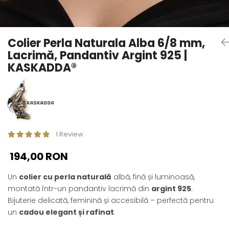
Seturi Perle cu Argint
Brățări cu Perle
Pandantive cu Perle
Colier Perla Naturala Alba 6/8 mm,
Brose cu Perle
Lacrimă, Pandantiv Argint 925 |
KASKADDA®
1 Review
194,00 RON
Un
colier cu perla naturală
albă, fină și luminoasă,
montată într-un pandantiv lacrimă din
argint 925
.
Bijuterie delicată, feminină și accesibilă – perfectă pentru
un
cadou elegant și rafinat
.