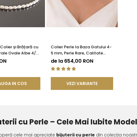
 Colier și Brățară cu
Colier Perle la Baza Gatului 4-
rale Ovale Albe 4/6
5 mm, Perle Rare, Calitate
t 925 | KASKADDA®
AAA+, Argint 925 | KASKADDA®
RON
de la 654,00 RON
UGA IN COS
VEZI VARIANTE
uterii cu Perle – Cele Mai Iubite Mo
operă cele mai apreciate
bijuterii cu perle
din colecția noastr