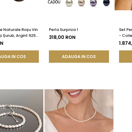
le Naturale Roșu Vin
Perla Surpriza 1
Set Pe
p Șurub, Argint 925 -
- Colie
318,00 RON
AAA | KASKADDA®
Galben
ON
1.874
UGA IN COS
ADAUGA IN COS