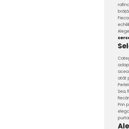
rafin
brăță
Fieca
echil
Aleg
cerce
Sel
Categ
adapt
aceas
atât 
Perle
Sea, 
fiecă
Prin 
elega
purta
Al