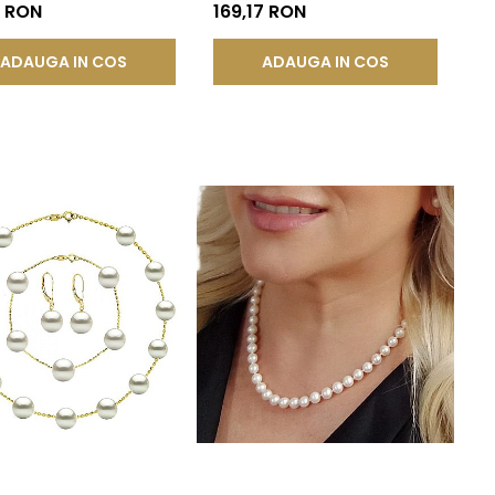
te AAA | KASKADDA®
Închisă, Argint 925 |
2 RON
169,17 RON
KASKADDA®
ADAUGA IN COS
ADAUGA IN COS