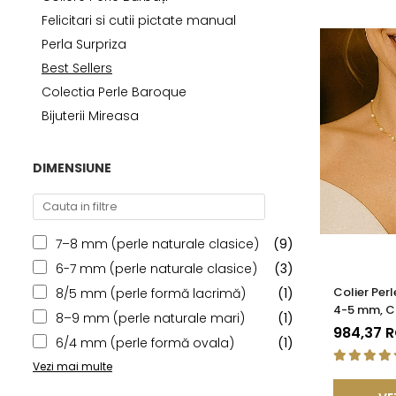
Seturi Perle cu Argint
Felicitari si cutii pictate manual
Brățări cu Perle
Perla Surpriza
Pandantive cu Perle
Best Sellers
Brose cu Perle
Colectia Perle Baroque
Bijuterii Mireasa
DIMENSIUNE
7–8 mm (perle naturale clasice)
(9)
6-7 mm (perle naturale clasice)
(3)
Colier Perl
8/5 mm (perle formă lacrimă)
(1)
4-5 mm, Ca
8–9 mm (perle naturale mari)
(1)
| KASKADD
984,37 
6/4 mm (perle formă ovala)
(1)
Vezi mai multe