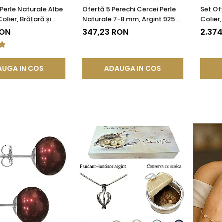
 Perle Naturale Albe
Ofertă 5 Perechi Cercei Perle
Set Of
lier, Brățară și
Naturale 7-8 mm, Argint 925 -
Colier,
gint 925 | KASKADDA®
Alb, Crem, Lavandă, Gri, Negru
Galben
RON
347,23 RON
2.37
| KASKADDA®
UGA IN COS
ADAUGA IN COS