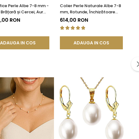
fice Perle Albe 7-8 mm -
Colier Perle Naturale Albe 7-8
 Brățară și Cercei, Aur
mm, Rotunde, Închizătoare
 14K | KASKADDA®
Argint 925 | KASKADDA®
4,00 RON
614,00 RON
ADAUGA IN COS
ADAUGA IN COS