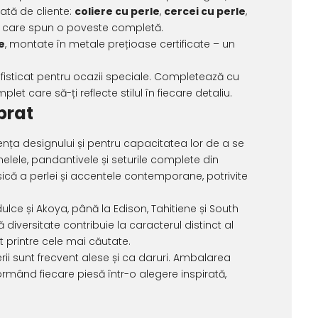
rată de cliente:
coliere cu perle
,
cercei cu perle
,
turi care spun o poveste completă.
e
, montate în metale prețioase certificate – un
isticat pentru ocazii speciale. Completează cu
t care să-ți reflecte stilul în fiecare detaliu.
ibrat
ența designului și pentru capacitatea lor de a se
 inelele, pandantivele și seturile complete din
sică a perlei și accentele contemporane, potrivite
dulce și Akoya, până la Edison, Tahitiene și South
 diversitate contribuie la caracterul distinct al
t printre cele mai căutate.
erii sunt frecvent alese și ca daruri. Ambalarea
ormând fiecare piesă într-o alegere inspirată,