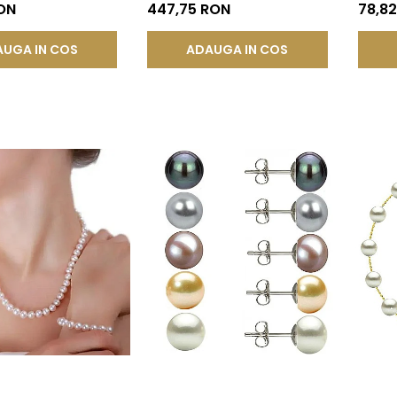
®
14K (aur 585) | KASKADDA®
Calita
RON
447,75 RON
78,8
UGA IN COS
ADAUGA IN COS