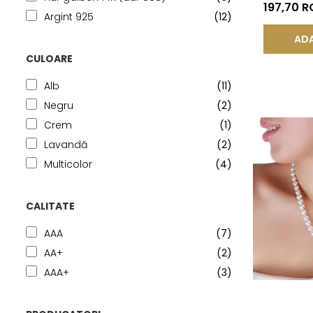
KASKADDA
197,70 
Argint 925
(12)
ADA
CULOARE
Alb
(11)
Negru
(2)
Crem
(1)
Lavandă
(2)
Multicolor
(4)
CALITATE
AAA
(7)
AA+
(2)
AAA+
(3)