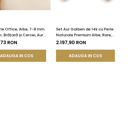
rle Office, Albe, 7-8 mm
Set Aur Galben de 14k cu Perle
r, Brățară și Cercei, Aur
Naturale Premium Albe, Rare,
 14K | KASKADDA®
Forma Lacrima, de 12/9 mm |
,73 RON
2.197,90 RON
KASKADDA®
ADAUGA IN COS
ADAUGA IN COS