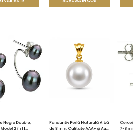
ZI VARIANTE
ADAUGA IN COS
le Negre Double,
Pandantiv Perlă Naturală Albă
Cercei
 Model 2 în 1 |
de 8 mm, Calitate AAA+ și Aur
7-8 mm