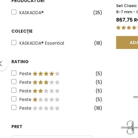
PRODUCATORI
Set Clasic
6-7 mm - Co
KASKADDA®
(25)
Cercei, Ar
867,75 
COLECȚIE
ADA
KASKADDA® Essential
(18)
RATING
Peste
(5)
Peste
(5)
Peste
(5)
Peste
(5)
Peste
(18)
PRET