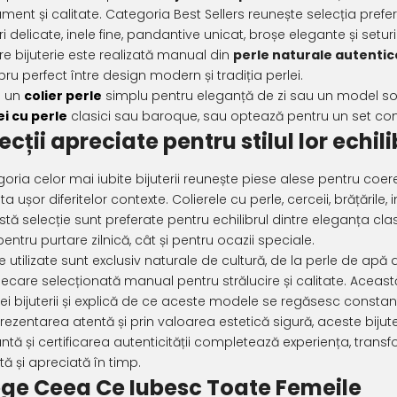
ament și calitate. Categoria Best Sellers reunește selecția prefe
ri delicate, inele fine, pandantive unicat, broșe elegante și se
re bijuterie este realizată manual din
perle naturale autentic
ibru perfect între design modern și tradiția perlei.
e un
colier perle
simplu pentru eleganță de zi sau un model sof
i cu perle
clasici sau baroque, sau optează pentru un set comple
ecții apreciate pentru stilul lor echil
oria celor mai iubite bijuterii reunește piese alese pentru coer
a ușor diferitelor contexte. Colierele cu perle, cerceii, brățările,
tă selecție sunt preferate pentru echilibrul dintre eleganța cla
pentru purtare zilnică, cât și pentru ocazii speciale.
le utilizate sunt exclusiv naturale de cultură, de la perle de apă 
fiecare selecționată manual pentru strălucire și calitate. Această
rei bijuterii și explică de ce aceste modele se regăsesc constan
prezentarea atentă și prin valoarea estetică sigură, aceste bijut
ntă și certificarea autenticității completează experiența, transf
tă și apreciată în timp.
ege Ceea Ce Iubesc Toate Femeile