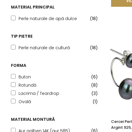
VE
MATERIAL PRINCIPAL
Perle naturale de apă dulce
(18)
TIP PIETRE
Perle naturale de cultură
(18)
FORMA
Buton
(6)
Rotundă
(8)
Lacrima / Teardrop
(3)
Ovală
(1)
MATERIAL MONTURĂ
Cercei Per
Argint 925,
Aur galben 14K (aur 585)
(6)