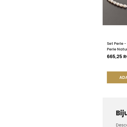
Set Perle -
Perle Natu
mm, Argin
665,25 
ADA
Bij
Desc