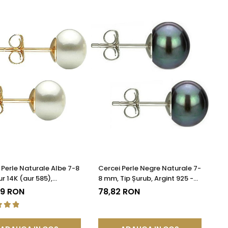
 Perle Naturale Albe 7-8
Cercei Perle Negre Naturale 7-
r 14K (aur 585),
8 mm, Tip Șurub, Argint 925 -
tea AAA | KASKADDA®
Calitate AAA | KASKADDA®
59 RON
78,82 RON