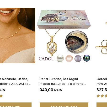
e Naturale, Office,
Perla Surpriza, Set Argint
Cercei
litate AAA, Aur 14K
Placat cu Aur de 14 k si Perle
mm, Au
A®
Naturale
Calita
RON
343,00 RON
527,