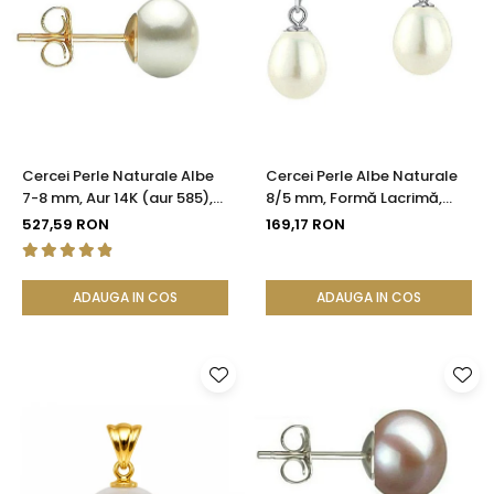
Cercei Perle Naturale Albe
Cercei Perle Albe Naturale
7-8 mm, Aur 14K (aur 585),
8/5 mm, Formă Lacrimă,
Calitatea AAA | KASKADDA®
Tortiță Închisă, Argint 925 |
527,59 RON
169,17 RON
KASKADDA®
ADAUGA IN COS
ADAUGA IN COS