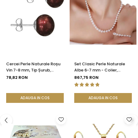
Cercei Perle Naturale Roșu
Set Clasic Perle Naturale
Vin 7-8 mm, Tip Șurub,
Albe 6-7 mm - Colier,
Argint 925 - Calitate AAA |
Brățară și Cercei, Argint 925
78,82 RON
867,75 RON
KASKADDA®
| KASKADDA®
ADAUGA IN COS
ADAUGA IN COS