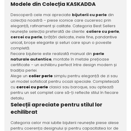
Modele din Colecția KASKADDA
Descoperă cele mai apreciate
bijuterii cu perle
din
colecția noastră – piese iconice care cuceresc prin
eleganță, rafinament și calitate. Categoria Best Sellers
reunește selecția preferată de cliente:
coliere cu perle
,
cercei cu perle
, brățări delicate, inele fine, pandantive
unicat, broșe elegante și seturi care spun o poveste
completă.
Fiecare bijuterie este realizată manual din
perle
naturale autentice
, montate în metale prețioase
certificate – un echilibru perfect între design modern și
tradiția perlei.
Alege un
colier perle
simplu pentru eleganță de zi sau
un model sofisticat pentru ocazii speciale. Completează
cu
cercei cu perle
clasici sau baroque, sau optează
pentru un set complet care să-ți reflecte stilul în fiecare
detaliu.
Selecții apreciate pentru stilul lor
echilibrat
Categoria celor mai iubite bijuterii reunește piese alese
pentru coerența designului și pentru capacitatea lor de