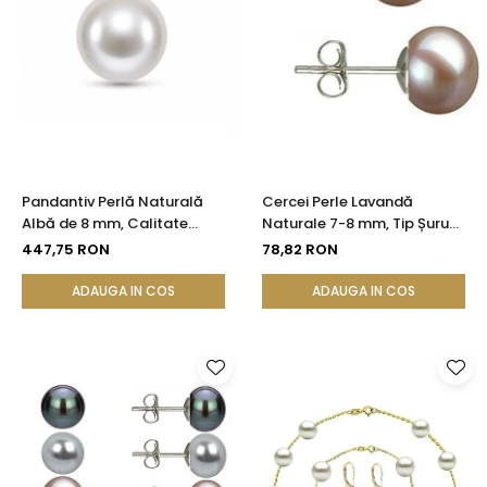
Pandantiv Perlă Naturală
Cercei Perle Lavandă
Albă de 8 mm, Calitate
Naturale 7-8 mm, Tip Șurub,
AAA+ și Aur 14K (aur 585) |
Argint 925 - Calitate AAA |
447,75 RON
78,82 RON
KASKADDA®
KASKADDA®
ADAUGA IN COS
ADAUGA IN COS