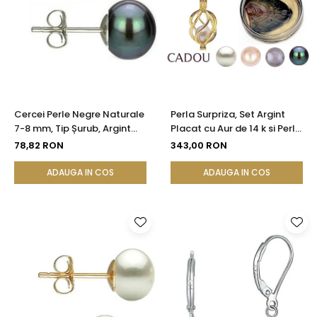
Cercei Perle Negre Naturale
Perla Surpriza, Set Argint
7-8 mm, Tip Șurub, Argint
Placat cu Aur de 14 k si Perle
925 - Calitate AAA |
Naturale
78,82 RON
343,00 RON
KASKADDA®
ADAUGA IN COS
ADAUGA IN COS