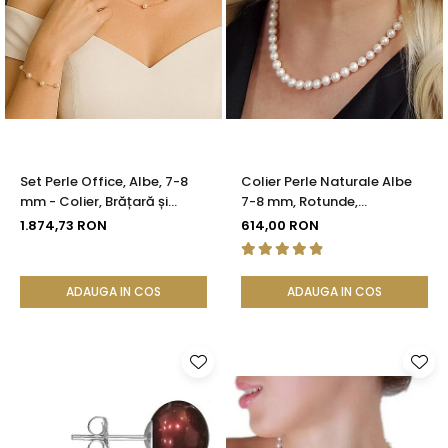
Set Perle Office, Albe, 7-8
Colier Perle Naturale Albe
mm - Colier, Brățară și
7-8 mm, Rotunde,
Cercei, Aur Galben 14K |
Închizătoare Argint 925 |
1.874,73 RON
614,00 RON
KASKADDA®
KASKADDA®
ADAUGA IN COS
ADAUGA IN COS