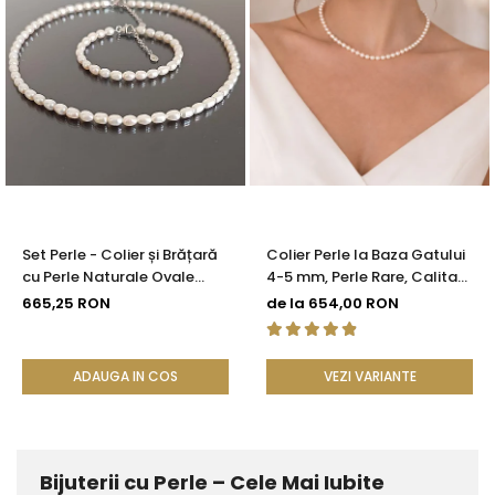
Set Perle - Colier și Brățară
Colier Perle la Baza Gatului
cu Perle Naturale Ovale
4-5 mm, Perle Rare, Calitate
Albe 4/6 mm, Argint 925 |
AAA+, Argint 925 |
665,25 RON
de la 654,00 RON
KASKADDA®
KASKADDA®
ADAUGA IN COS
VEZI VARIANTE
Bijuterii cu Perle – Cele Mai Iubite