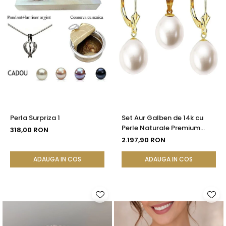
Perla Surpriza 1
Set Aur Galben de 14k cu
Perle Naturale Premium
318,00 RON
Albe, Rare, Forma Lacrima,
2.197,90 RON
de 12/9 mm | KASKADDA®
ADAUGA IN COS
ADAUGA IN COS