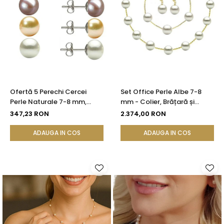
Ofertă 5 Perechi Cercei
Set Office Perle Albe 7-8
Perle Naturale 7-8 mm,
mm - Colier, Brățară și
Argint 925 - Alb, Crem,
Cercei, Aur Galben 14K |
347,23 RON
2.374,00 RON
Lavandă, Gri, Negru |
KASKADDA®
KASKADDA®
ADAUGA IN COS
ADAUGA IN COS