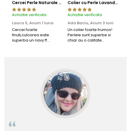
Cercei Perle Naturale Negre 5-6 mm, Buton AAA, Aur 14K (aur 585), Tip Șurub | KASKADDA®
Colier cu Perle Lavanda la Baza Gatului, de 4-5 mm, Perle Rare, Calitate AAA+, Aur 14K | KASKADDA®
Achizitie verificata
Achizitie verificata
Achi
Laura S,
Acum 1 luna
Ada Baciu,
Acum 3 luni
Mun
Acu
Cercei foarte
Un colier foarte frumos!
finuti,culoarea eate
Perlele sunt superbe si
Bun
superba un navy ff
chiar au o calitate
cu b
frumos.Lucrati bine,cu
extraordinara.
sup
siguranta am sa revin pt
deca
mai multe comenzi.❤️
Rec