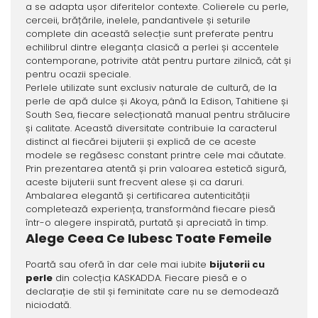
a se adapta ușor diferitelor contexte. Colierele cu perle,
cerceii, brățările, inelele, pandantivele și seturile
complete din această selecție sunt preferate pentru
echilibrul dintre eleganța clasică a perlei și accentele
contemporane, potrivite atât pentru purtare zilnică, cât și
pentru ocazii speciale.
Perlele utilizate sunt exclusiv naturale de cultură, de la
perle de apă dulce și Akoya, până la Edison, Tahitiene și
South Sea, fiecare selecționată manual pentru strălucire
și calitate. Această diversitate contribuie la caracterul
distinct al fiecărei bijuterii și explică de ce aceste
modele se regăsesc constant printre cele mai căutate.
Prin prezentarea atentă și prin valoarea estetică sigură,
aceste bijuterii sunt frecvent alese și ca daruri.
Ambalarea elegantă și certificarea autenticității
completează experiența, transformând fiecare piesă
într-o alegere inspirată, purtată și apreciată în timp.
Alege Ceea Ce Iubesc Toate Femeile
Poartă sau oferă în dar cele mai iubite
bijuterii cu
perle
din colecția KASKADDA. Fiecare piesă e o
declarație de stil și feminitate care nu se demodează
niciodată.