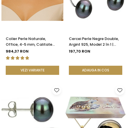
Seturi Perle cu Argint
Brățări cu Perle
Pandantive cu Perle
Brose cu Perle
Colier Perle Naturale,
Cercei Perle Negre Double,
Office, 4-5 mm, Calitate
Argint 925, Model 2 în 1 |
AAA, Aur 14K | KASKADDA®
KASKADDA®
984,37 RON
197,70 RON
VEZI VARIANTE
ADAUGA IN COS