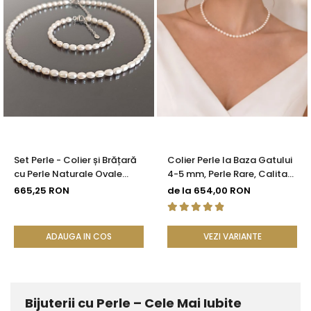
Set Perle - Colier și Brățară
Colier Perle la Baza Gatului
cu Perle Naturale Ovale
4-5 mm, Perle Rare, Calitate
Albe 4/6 mm, Argint 925 |
AAA+, Argint 925 |
665,25 RON
de la 654,00 RON
KASKADDA®
KASKADDA®
ADAUGA IN COS
VEZI VARIANTE
Bijuterii cu Perle – Cele Mai Iubite