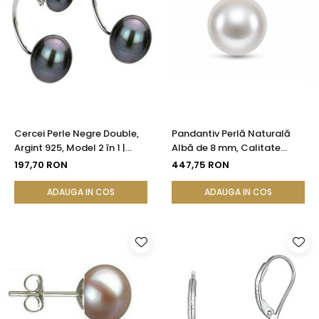
Cercei Perle Negre Double,
Pandantiv Perlă Naturală
Argint 925, Model 2 în 1 |
Albă de 8 mm, Calitate
KASKADDA®
AAA+ și Aur 14K (aur 585) |
197,70 RON
447,75 RON
KASKADDA®
ADAUGA IN COS
ADAUGA IN COS