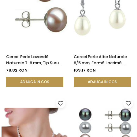
Cercei Perle Lavandă
Cercei Perle Albe Naturale
Naturale 7-8 mm, Tip Șurub,
8/5 mm, Formă Lacrimă,
Argint 925 - Calitate AAA |
Tortiță Închisă, Argint 925 |
78,82 RON
169,17 RON
KASKADDA®
KASKADDA®
ADAUGA IN COS
ADAUGA IN COS