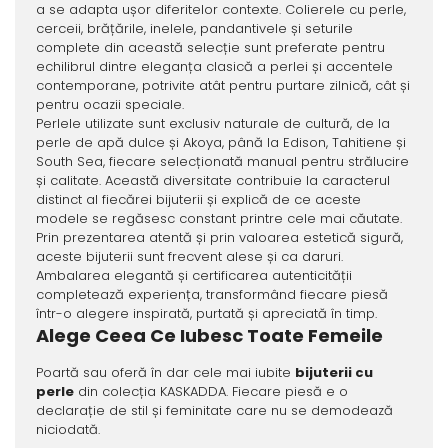
a se adapta ușor diferitelor contexte. Colierele cu perle,
cerceii, brățările, inelele, pandantivele și seturile
complete din această selecție sunt preferate pentru
echilibrul dintre eleganța clasică a perlei și accentele
contemporane, potrivite atât pentru purtare zilnică, cât și
pentru ocazii speciale.
Perlele utilizate sunt exclusiv naturale de cultură, de la
perle de apă dulce și Akoya, până la Edison, Tahitiene și
South Sea, fiecare selecționată manual pentru strălucire
și calitate. Această diversitate contribuie la caracterul
distinct al fiecărei bijuterii și explică de ce aceste
modele se regăsesc constant printre cele mai căutate.
Prin prezentarea atentă și prin valoarea estetică sigură,
aceste bijuterii sunt frecvent alese și ca daruri.
Ambalarea elegantă și certificarea autenticității
completează experiența, transformând fiecare piesă
într-o alegere inspirată, purtată și apreciată în timp.
Alege Ceea Ce Iubesc Toate Femeile
Poartă sau oferă în dar cele mai iubite
bijuterii cu
perle
din colecția KASKADDA. Fiecare piesă e o
declarație de stil și feminitate care nu se demodează
niciodată.