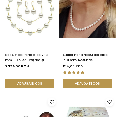
Set Office Perle Albe 7-8
Colier Perle Naturale Albe
mm - Colier, Brățară și
7-8 mm, Rotunde,
Cercei, Aur Galben 14K |
Închizătoare Argint 925 |
2.374,00 RON
614,00 RON
KASKADDA®
KASKADDA®
ADAUGA IN COS
ADAUGA IN COS