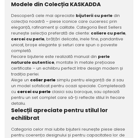
Modele din Colecția KASKADDA
Descoperă cele mai apreciate
bijuterii cu perle
din
colecția noastră – piese iconice care cuceresc prin
eleganță, rafinament și calitate. Categoria Best Sellers
reunește selecția preferată de cliente:
coliere cu perle
,
cercei cu perle
, brățări delicate, inele fine, pandantive
unicat, broșe elegante și seturi care spun o poveste
completă.
Fiecare bijuterie este realizată manual din
perle
naturale autentice
, montate în metale prețioase
certificate – un echilibru perfect între design modern și
tradiția perlei.
Alege un
colier perle
simplu pentru eleganță de zi sau
un model sofisticat pentru ocazii speciale. Completează
cu
cercei cu perle
clasici sau baroque, sau optează
pentru un set complet care să-ți reflecte stilul în fiecare
detaliu.
Selecții apreciate pentru stilul lor
echilibrat
Categoria celor mai iubite bijuterii reunește piese alese
pentru coerența designului și pentru capacitatea lor de