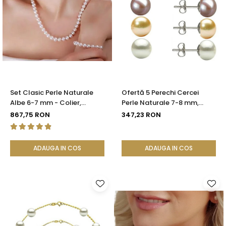
Set Clasic Perle Naturale
Ofertă 5 Perechi Cercei
Albe 6-7 mm - Colier,
Perle Naturale 7-8 mm,
Brățară și Cercei, Argint 925
Argint 925 - Alb, Crem,
867,75 RON
347,23 RON
| KASKADDA®
Lavandă, Gri, Negru |
KASKADDA®
ADAUGA IN COS
ADAUGA IN COS