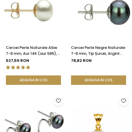
Cercei Perle Naturale Albe
Cercei Perle Negre Naturale
7-8 mm, Aur 14K (aur 585),
7-8 mm, Tip Șurub, Argint
Calitatea AAA | KASKADDA®
925 - Calitate AAA |
527,59 RON
78,82 RON
KASKADDA®
ADAUGA IN COS
ADAUGA IN COS