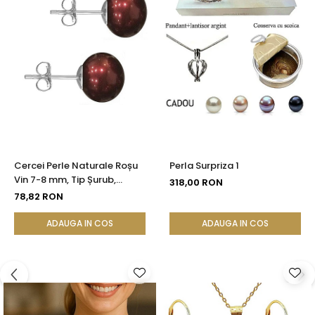
Cercei Perle Naturale Roșu
Perla Surpriza 1
Vin 7-8 mm, Tip Șurub,
318,00 RON
Argint 925 - Calitate AAA |
78,82 RON
KASKADDA®
ADAUGA IN COS
ADAUGA IN COS