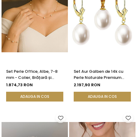
Set Perle Office, Albe, 7-8
Set Aur Galben de 14k cu
mm - Colier, Brățară și
Perle Naturale Premium
Cercei, Aur Galben 14K |
Albe, Rare, Forma Lacrima,
1.874,73 RON
2.197,90 RON
KASKADDA®
de 12/9 mm | KASKADDA®
ADAUGA IN COS
ADAUGA IN COS