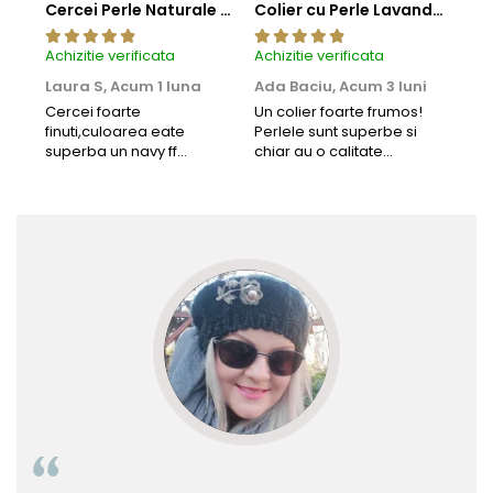
Cercei Perle Naturale Negre 5-6 mm, Buton AAA, Aur 14K (aur 585), Tip Șurub | KASKADDA®
Colier cu Perle Lavanda la Baza Gatului, de 4-5 mm, Perle Rare, Calitate AAA+, Aur 14K | KASKADDA®
Achizitie verificata
Achizitie verificata
Achi
Laura S,
Acum 1 luna
Ada Baciu,
Acum 3 luni
Mun
Acu
Cercei foarte
Un colier foarte frumos!
finuti,culoarea eate
Perlele sunt superbe si
Bun
superba un navy ff
chiar au o calitate
cu b
frumos.Lucrati bine,cu
extraordinara.
sup
siguranta am sa revin pt
deca
mai multe comenzi.❤️
Rec