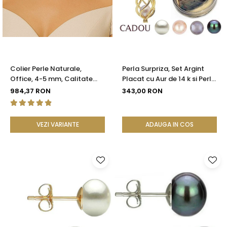
Seturi Perle cu Argint
Brățări cu Perle
Pandantive cu Perle
Brose cu Perle
Colier Perle Naturale,
Perla Surpriza, Set Argint
Office, 4-5 mm, Calitate
Placat cu Aur de 14 k si Perle
AAA, Aur 14K | KASKADDA®
Naturale
984,37 RON
343,00 RON
VEZI VARIANTE
ADAUGA IN COS