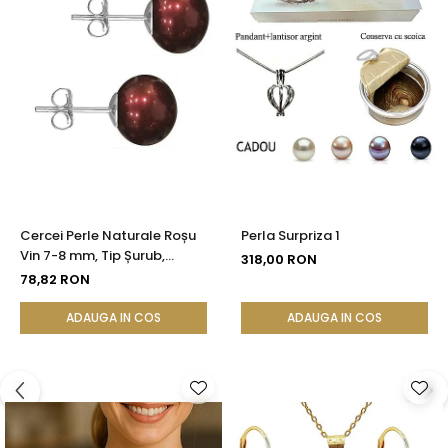
Cercei Perle Naturale Roșu
Perla Surpriza 1
Vin 7-8 mm, Tip Șurub,
318,00 RON
Argint 925 - Calitate AAA |
78,82 RON
KASKADDA®
ADAUGA IN COS
ADAUGA IN COS