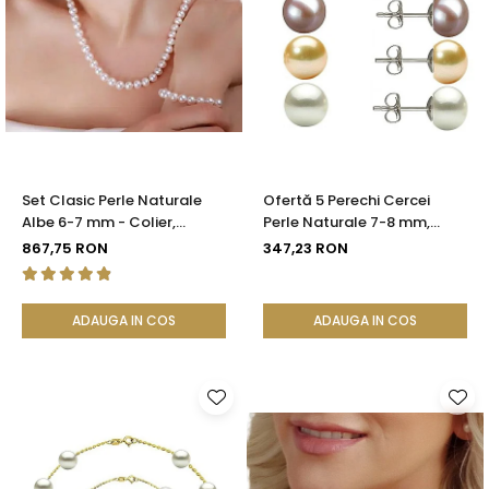
Set Clasic Perle Naturale
Ofertă 5 Perechi Cercei
Albe 6-7 mm - Colier,
Perle Naturale 7-8 mm,
Brățară și Cercei, Argint 925
Argint 925 - Alb, Crem,
867,75 RON
347,23 RON
| KASKADDA®
Lavandă, Gri, Negru |
KASKADDA®
ADAUGA IN COS
ADAUGA IN COS