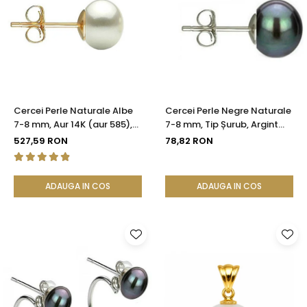
Cercei Perle Naturale Albe
Cercei Perle Negre Naturale
7-8 mm, Aur 14K (aur 585),
7-8 mm, Tip Șurub, Argint
Calitatea AAA | KASKADDA®
925 - Calitate AAA |
527,59 RON
78,82 RON
KASKADDA®
ADAUGA IN COS
ADAUGA IN COS