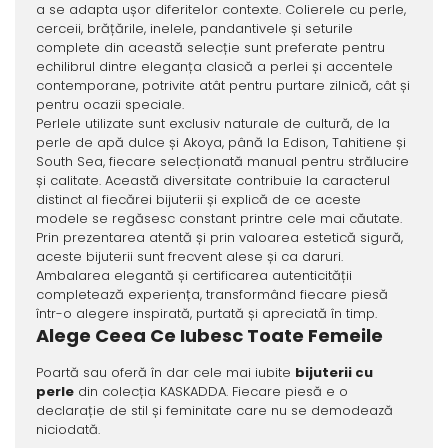
a se adapta ușor diferitelor contexte. Colierele cu perle,
cerceii, brățările, inelele, pandantivele și seturile
complete din această selecție sunt preferate pentru
echilibrul dintre eleganța clasică a perlei și accentele
contemporane, potrivite atât pentru purtare zilnică, cât și
pentru ocazii speciale.
Perlele utilizate sunt exclusiv naturale de cultură, de la
perle de apă dulce și Akoya, până la Edison, Tahitiene și
South Sea, fiecare selecționată manual pentru strălucire
și calitate. Această diversitate contribuie la caracterul
distinct al fiecărei bijuterii și explică de ce aceste
modele se regăsesc constant printre cele mai căutate.
Prin prezentarea atentă și prin valoarea estetică sigură,
aceste bijuterii sunt frecvent alese și ca daruri.
Ambalarea elegantă și certificarea autenticității
completează experiența, transformând fiecare piesă
într-o alegere inspirată, purtată și apreciată în timp.
Alege Ceea Ce Iubesc Toate Femeile
Poartă sau oferă în dar cele mai iubite
bijuterii cu
perle
din colecția KASKADDA. Fiecare piesă e o
declarație de stil și feminitate care nu se demodează
niciodată.