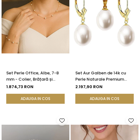
Set Perle Office, Albe, 7-8
Set Aur Galben de 14k cu
mm - Colier, Brățară și
Perle Naturale Premium
Cercei, Aur Galben 14K |
Albe, Rare, Forma Lacrima,
1.874,73 RON
2.197,90 RON
KASKADDA®
de 12/9 mm | KASKADDA®
ADAUGA IN COS
ADAUGA IN COS