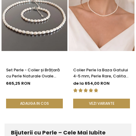
Set Perle - Colier și Brățară
Colier Perle la Baza Gatului
cu Perle Naturale Ovale
4-5 mm, Perle Rare, Calitate
Albe 4/6 mm, Argint 925 |
AAA+, Argint 925 |
665,25 RON
de la 654,00 RON
KASKADDA®
KASKADDA®
ADAUGA IN COS
VEZI VARIANTE
Bijuterii cu Perle – Cele Mai Iubite