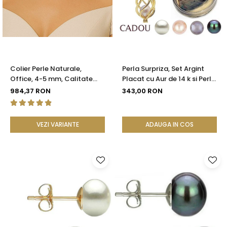
Seturi Perle cu Argint
Brățări cu Perle
Pandantive cu Perle
Brose cu Perle
Colier Perle Naturale,
Perla Surpriza, Set Argint
Office, 4-5 mm, Calitate
Placat cu Aur de 14 k si Perle
AAA, Aur 14K | KASKADDA®
Naturale
984,37 RON
343,00 RON
VEZI VARIANTE
ADAUGA IN COS