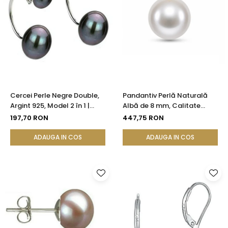
Cercei Perle Negre Double,
Pandantiv Perlă Naturală
Argint 925, Model 2 în 1 |
Albă de 8 mm, Calitate
KASKADDA®
AAA+ și Aur 14K (aur 585) |
197,70 RON
447,75 RON
KASKADDA®
ADAUGA IN COS
ADAUGA IN COS