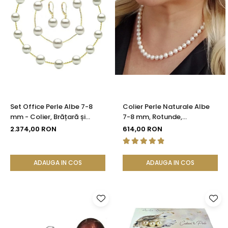
Set Office Perle Albe 7-8
Colier Perle Naturale Albe
mm - Colier, Brățară și
7-8 mm, Rotunde,
Cercei, Aur Galben 14K |
Închizătoare Argint 925 |
2.374,00 RON
614,00 RON
KASKADDA®
KASKADDA®
ADAUGA IN COS
ADAUGA IN COS