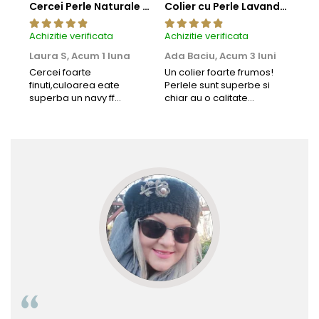
Cercei Perle Naturale Negre 5-6 mm, Buton AAA, Aur 14K (aur 585), Tip Șurub | KASKADDA®
Colier cu Perle Lavanda la Baza Gatului, de 4-5 mm, Perle Rare, Calitate AAA+, Aur 14K | KASKADDA®
Achizitie verificata
Achizitie verificata
Achi
Laura S,
Acum 1 luna
Ada Baciu,
Acum 3 luni
Mun
Acu
Cercei foarte
Un colier foarte frumos!
finuti,culoarea eate
Perlele sunt superbe si
Bun
superba un navy ff
chiar au o calitate
cu b
frumos.Lucrati bine,cu
extraordinara.
sup
siguranta am sa revin pt
deca
mai multe comenzi.❤️
Rec