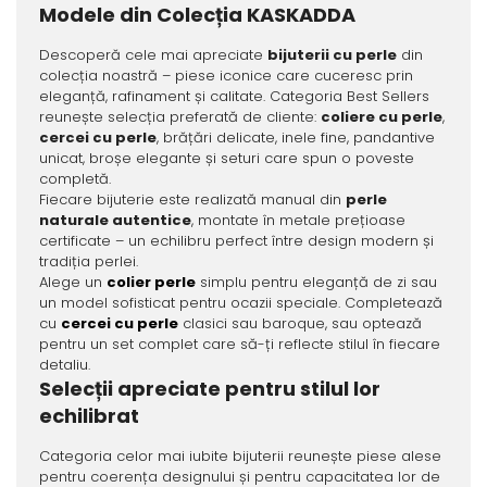
Modele din Colecția KASKADDA
Descoperă cele mai apreciate
bijuterii cu perle
din
colecția noastră – piese iconice care cuceresc prin
eleganță, rafinament și calitate. Categoria Best Sellers
reunește selecția preferată de cliente:
coliere cu perle
,
cercei cu perle
, brățări delicate, inele fine, pandantive
unicat, broșe elegante și seturi care spun o poveste
completă.
Fiecare bijuterie este realizată manual din
perle
naturale autentice
, montate în metale prețioase
certificate – un echilibru perfect între design modern și
tradiția perlei.
Alege un
colier perle
simplu pentru eleganță de zi sau
un model sofisticat pentru ocazii speciale. Completează
cu
cercei cu perle
clasici sau baroque, sau optează
pentru un set complet care să-ți reflecte stilul în fiecare
detaliu.
Selecții apreciate pentru stilul lor
echilibrat
Categoria celor mai iubite bijuterii reunește piese alese
pentru coerența designului și pentru capacitatea lor de