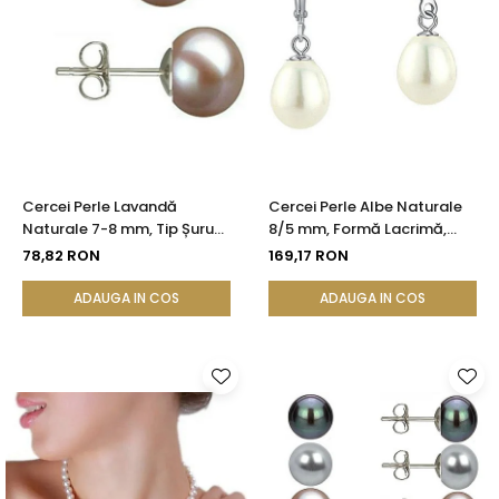
Cercei Perle Lavandă
Cercei Perle Albe Naturale
Naturale 7-8 mm, Tip Șurub,
8/5 mm, Formă Lacrimă,
Argint 925 - Calitate AAA |
Tortiță Închisă, Argint 925 |
78,82 RON
169,17 RON
KASKADDA®
KASKADDA®
ADAUGA IN COS
ADAUGA IN COS