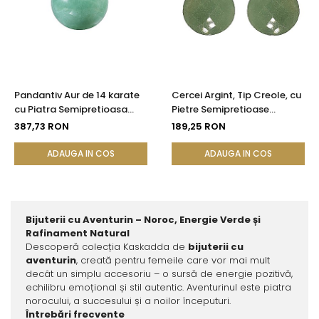
Pandantiv Aur de 14 karate
Cercei Argint, Tip Creole, cu
cu Piatra Semipretioasa
Pietre Semipretioase
Naturala de Aventurin de 10
Naturale de Aventurin
387,73 RON
189,25 RON
mm
Fatetat
ADAUGA IN COS
ADAUGA IN COS
Bijuterii cu Aventurin – Noroc, Energie Verde și
Rafinament Natural
Descoperă colecția Kaskadda de
bijuterii cu
aventurin
, creată pentru femeile care vor mai mult
decât un simplu accesoriu – o sursă de energie pozitivă,
echilibru emoțional și stil autentic. Aventurinul este piatra
norocului, a succesului și a noilor începuturi.
Întrebări frecvente