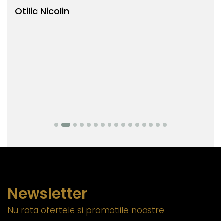
Otilia Nicolin
Bi
Newsletter
Nu rata ofertele si promotiile noastre