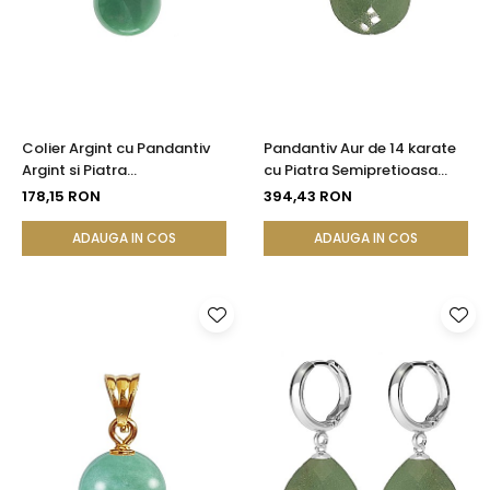
Seturi Perle cu Argint
Brățări cu Perle
Pandantive cu Perle
Brose cu Perle
Colier Argint cu Pandantiv
Pandantiv Aur de 14 karate
Argint si Piatra
cu Piatra Semipretioasa
Semipretioasa Naturala de
Naturala de Aventurin
178,15 RON
394,43 RON
Aventurin de 10 mm
Fatetat
ADAUGA IN COS
ADAUGA IN COS