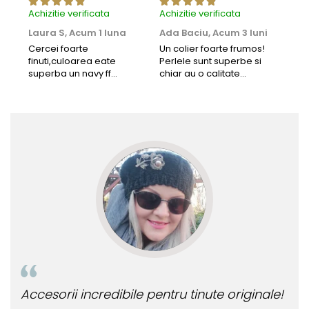
Achizitie verificata
Achizitie verificata
Achi
Laura S,
Acum 1 luna
Ada Baciu,
Acum 3 luni
Mun
Acu
Cercei foarte
Un colier foarte frumos!
finuti,culoarea eate
Perlele sunt superbe si
Bun
superba un navy ff
chiar au o calitate
cu b
frumos.Lucrati bine,cu
extraordinara.
sup
siguranta am sa revin pt
deca
mai multe comenzi.❤️
Rec
Accesorii incredibile pentru tinute originale!
Bij