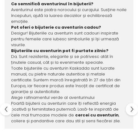
Ce semnifică aventurinul în bijuterii?
Aventurinul este piatra norocului și curajului. Susține noile
începuturi, ajută la luarea deciziilor și echilibrează
emoțiile.
Pot oferi o bijuterie cu aventurin cadou?
Desigur! Bijuteriile cu aventurin sunt cadouri inspirate
pentru femeile care iubesc simbolurile și își urmează
visurile.
Bijuteriile cu aventurin pot fi purtate zilnic?
Da. Sunt rezistente, elegante și se potrivesc atât în
ținutele casual, cât și la evenimente speciale.
Toate bijuteriile cu aventurin Kaskadda sunt lucrate
manual, cu pietre naturale autentice și metale
certificate. Suntem marcă înregistrată în 27 de țări din
Europa, iar fiecare produs este însoțit de certificat de
garanție și autenticitate.
Alege rafinamentul verde al aventurinului
Poartă bijuterii cu aventurin care îți reflectă energia
pozitivă și feminitatea puternică. Lasă-te inspirată de
cele mai frumoase modele de
cercei cu aventurin
,
coliere și pandantive care dau stil și sens fiecărei zile.