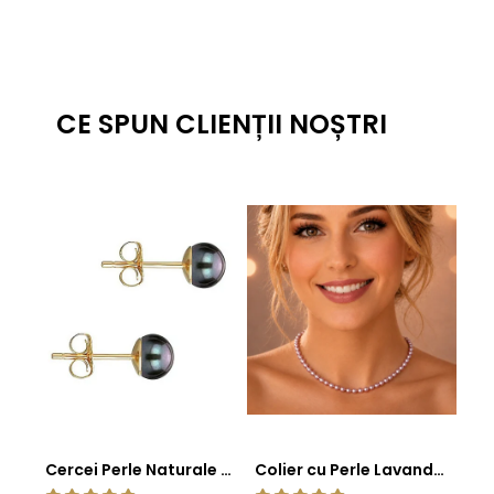
CE SPUN CLIENȚII NOȘTRI
Cercei Perle Naturale Negre 5-6 mm, Buton AAA, Aur 14K (aur 585), Tip Șurub | KASKADDA®
Colier cu Perle Lavanda la Baza Gatului, de 4-5 mm, Perle Rare, Calitate AAA+, Aur 14K | KASKADDA®