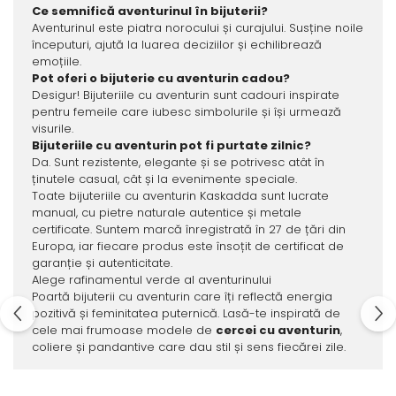
Ce semnifică aventurinul în bijuterii?
Aventurinul este piatra norocului și curajului. Susține noile
începuturi, ajută la luarea deciziilor și echilibrează
emoțiile.
Pot oferi o bijuterie cu aventurin cadou?
Desigur! Bijuteriile cu aventurin sunt cadouri inspirate
pentru femeile care iubesc simbolurile și își urmează
visurile.
Bijuteriile cu aventurin pot fi purtate zilnic?
Da. Sunt rezistente, elegante și se potrivesc atât în
ținutele casual, cât și la evenimente speciale.
Toate bijuteriile cu aventurin Kaskadda sunt lucrate
manual, cu pietre naturale autentice și metale
certificate. Suntem marcă înregistrată în 27 de țări din
Europa, iar fiecare produs este însoțit de certificat de
garanție și autenticitate.
Alege rafinamentul verde al aventurinului
Poartă bijuterii cu aventurin care îți reflectă energia
pozitivă și feminitatea puternică. Lasă-te inspirată de
cele mai frumoase modele de
cercei cu aventurin
,
coliere și pandantive care dau stil și sens fiecărei zile.