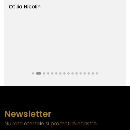
Otilia Nicolin
Bi
Newsletter
Nu rata ofertele si promotiile noastre