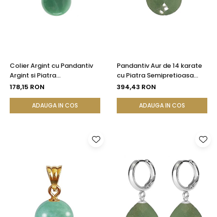
Seturi Perle cu Argint
Brățări cu Perle
Pandantive cu Perle
Brose cu Perle
Colier Argint cu Pandantiv
Pandantiv Aur de 14 karate
Argint si Piatra
cu Piatra Semipretioasa
Semipretioasa Naturala de
Naturala de Aventurin
178,15 RON
394,43 RON
Aventurin de 10 mm
Fatetat
ADAUGA IN COS
ADAUGA IN COS