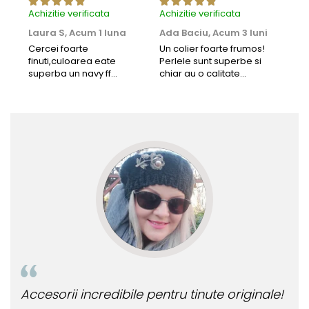
Achizitie verificata
Achizitie verificata
Achi
Laura S,
Acum 1 luna
Ada Baciu,
Acum 3 luni
Mun
Acu
Cercei foarte
Un colier foarte frumos!
finuti,culoarea eate
Perlele sunt superbe si
Bun
superba un navy ff
chiar au o calitate
cu b
frumos.Lucrati bine,cu
extraordinara.
sup
siguranta am sa revin pt
deca
mai multe comenzi.❤️
Rec
Accesorii incredibile pentru tinute originale!
Bij