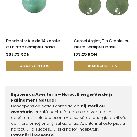
Pandantiv Aur de 14 karate
Cercei Argint, Tip Creole, cu
cu Piatra Semipretioasa
Pietre Semipretioase
Naturala de Aventurin de 10
Naturale de Aventurin
387,73 RON
189,25 RON
mm
Fatetat
ADAUGA IN COS
ADAUGA IN COS
Bijuterii cu Aventurin – Noroc, Energie Verde și
Rafinament Natural
Descoperă colecția Kaskadda de
bijuterii cu
aventurin
, creată pentru femeile care vor mai mult
decât un simplu accesoriu – o sursă de energie pozitivă,
echilibru emoțional și stil autentic. Aventurinul este piatra
norocului, a succesului și a noilor începuturi.
Întrebări frecvente