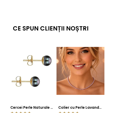
CE SPUN CLIENȚII NOȘTRI
Cercei Perle Naturale Negre 5-6 mm, Buton AAA, Aur 14K (aur 585), Tip Șurub | KASKADDA®
Colier cu Perle Lavanda la Baza Gatului, de 4-5 mm, Perle Rare, Calitate AAA+, Aur 14K | KASKADDA®